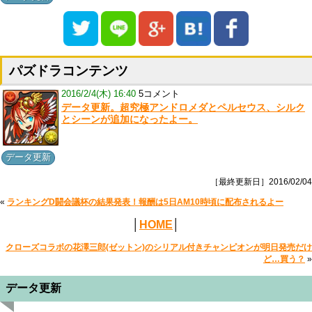
パズドラコンテンツ
2016/2/4(木) 16:40
5コメント
データ更新。超究極アンドロメダとペルセウス、シルク
とシーンが追加になったよー。
データ更新
［最終更新日］2016/02/04
«
ランキングD闘会議杯の結果発表！報酬は5日AM10時頃に配布されるよー
│
HOME
│
クローズコラボの花澤三郎(ゼットン)のシリアル付きチャンピオンが明日発売だけ
ど…買う？
»
データ更新