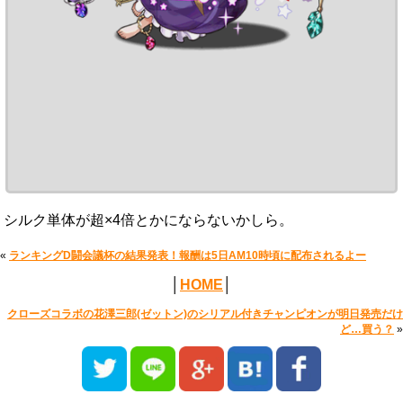
シルク単体が超×4倍とかにならないかしら。
«
ランキングD闘会議杯の結果発表！報酬は5日AM10時頃に配布されるよー
│
HOME
│
クローズコラボの花澤三郎(ゼットン)のシリアル付きチャンピオンが明日発売だけ
ど…買う？
»