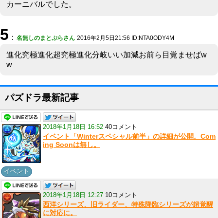
カーニバルでした。
5
：
名無しのまとぷらさん
2016年2月5日21:56 ID:NTA0ODY4M
進化究極進化超究極進化分岐いい加減お前ら目覚ませばw
w
パズドラ最新記事
2018年1月18日 16:52
40コメント
イベント「Winterスペシャル前半」の詳細が公開。Com
ing Soonは無し。
イベント
2018年1月18日 12:27
10コメント
西洋シリーズ、旧ライダー、特殊降臨シリーズが超覚醒
に対応に。