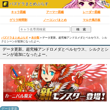
パズドラまとめぷらす
キャラ図鑑
アーマー図鑑
レーダー図鑑
ゲリラ時間割
ノーコンパまとめ
マルチ掲示板
パズドラまとめぷらす
>
未分類
>
データ更新。超究極アンドロメダとペルセウス、シル
クとシーンが追加になったよー。
データ更新。超究極アンドロメダとペルセウス、シルクとシ
ーンが追加になったよー。
データ更新