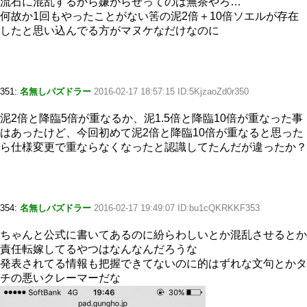
流石に混乱するから嫌がらせってのは無茶やろ…
何故か1回もやったことがない筈の泥2倍＋10倍ソエルが存在
したと思い込んでる方がマヌケなだけなのに
351:
名無しパズドラー
2016-02-17 18:57:15 ID:5KjzaoZd0r350
泥2倍と降臨5倍が重なるか、泥1.5倍と降臨10倍が重なった事
はあったけど、今回初めて泥2倍と降臨10倍が重なると思った
ら仕様変更で重ならなくなったと認識してたんだが違ったか？
354:
名無しパズドラー
2016-02-17 19:49:07 ID:bu1cQKRKKF353
ちゃんと公式に書いてあるのに紛らわしいとか混乱させるとか
責任転嫁してるやつはなんなんだろうな
発表されてる情報も把握できてないのに的はずれな文句とかタ
チの悪いクレーマーだな