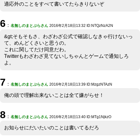
適応外のことをすべて書いてたらきりないぞ
6
：
名無しのまとぷらさん
2016年2月18日13:32 ID:NTQzNzA2N
&gt;そもそもさ、わざわざ公式で確認しなきゃ行けないっ
て、めんどくさいと思うの。
これに関してだけ同意だわ。
Twitterもわざわざ見てないしちゃんとゲームで通知しろ
よ。
7
：
名無しのまとぷらさん
2016年2月18日13:39 ID:MzgzNTAzN
俺の頭で理解出来ないことは全て嫌がらせ！
8
：
名無しのまとぷらさん
2016年2月18日13:40 ID:MTg1NjkzO
お知らせにだいたいのことは書いてるだろ