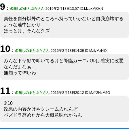
9
：
名無しのまとぷらさん
2016年2月18日13:57 ID:MzgxMjQxN
責任を自分以外のところへ持っていかないと自我崩壊する
ような連中ばかり
ほっとけ、そんなクズ
10
：
名無しのまとぷらさん
2016年2月18日14:39 ID:MzIyMzI4O
みんなドヤ顔で叩いてるけど降臨カーニバルは確実に改悪
なんだよなぁ…
無知って怖いわ
11
：
名無しのまとぷらさん
2016年2月18日20:12 ID:MzY2NzM5O
※10
改悪の内容かけやクレーム入れんぞ
パズドラ辞めたから大概意味わからん