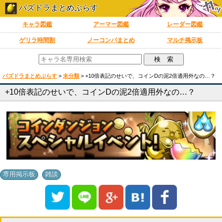
パズドラまとめぷらす
キャラ図鑑
アーマー図鑑
レーダー図鑑
ゲリラ時間割
ノーコンパまとめ
マルチ掲示板
パズドラまとめぷらす
>
未分類
>
+10倍表記のせいで、コインDの泥2倍適用外なの…？
+10倍表記のせいで、コインDの泥2倍適用外なの…？
,
専用掲示板
雑談