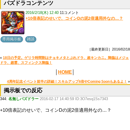
パズドラコンテンツ
2016/2/18(木) 12:40
11コメント
+10倍表記のせいで、コインDの泥2倍適用外なの…？
,
専用掲示板
雑談
［最終更新日］2016/02/18
«
18日の予定。ゲリラ時間割はチョキメタとぷれドラ、超キンカニ。降臨はメジェ
ドラ、趙雲、スフィンクス降臨！
│
HOME
│
4周年記念イベント前半の詳細！スキルアップ4倍やComing Soonもあるよ！
»
掲示板での反応
344:
名無しパズドラー
2016-02-17 14:40:59 ID:3O7esq1Ss7343
+10倍表記のせいで、コインDの泥2倍適用外なの…？