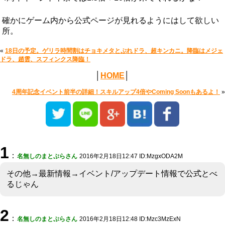
確かにゲーム内から公式ページが見れるようにはして欲しい
所。
«
18日の予定。ゲリラ時間割はチョキメタとぷれドラ、超キンカニ。降臨はメジェ
ドラ、趙雲、スフィンクス降臨！
│
HOME
│
4周年記念イベント前半の詳細！スキルアップ4倍やComing Soonもあるよ！
»
1
：
名無しのまとぷらさん
2016年2月18日12:47 ID:MzgxODA2M
その他→最新情報→イベント/アップデート情報で公式とべ
るじゃん
2
：
名無しのまとぷらさん
2016年2月18日12:48 ID:Mzc3MzExN