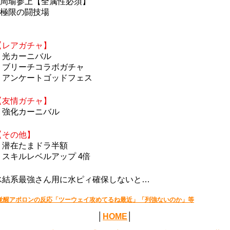
周瑜参上【全属性必須】
極限の闘技場
【レアガチャ】
・光カーニバル
・ブリーチコラボガチャ
・アンケートゴッドフェス
【友情ガチャ】
・強化カーニバル
【その他】
・潜在たまドラ半額
・スキルレベルアップ 4倍
氷結系最強さん用に水ピィ確保しないと…
覚醒アポロンの反応「ツーウェイ攻めてるね最近」「列強ないのか」等
│
HOME
│