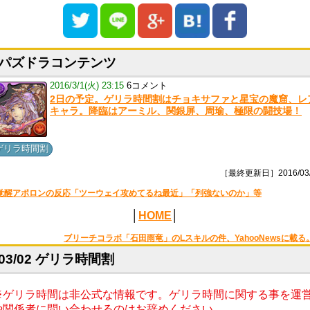
パズドラコンテンツ
2016/3/1(火) 23:15
6コメント
2日の予定。ゲリラ時間割はチョキサファと星宝の魔窟、レ
キャラ。降臨はアーミル、関銀屏、周瑜、極限の闘技場！
ゲリラ時間割
［最終更新日］2016/03/
覚醒アポロンの反応「ツーウェイ攻めてるね最近」「列強ないのか」等
│
HOME
│
ブリーチコラボ「石田雨竜」のLスキルの件、YahooNewsに載る
03/02 ゲリラ時間割
※ゲリラ時間は非公式な情報です。ゲリラ時間に関する事を運
や関係者に問い合わせるのはお辞めください。