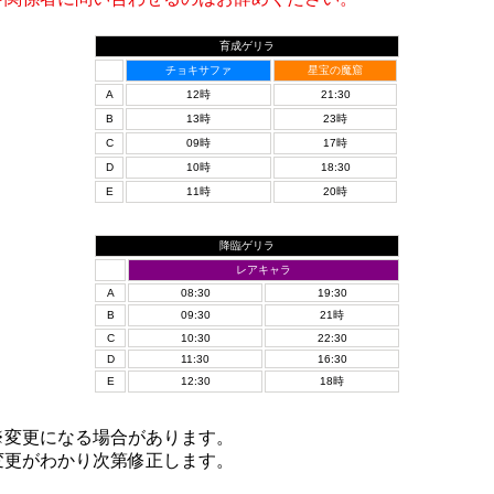
育成ゲリラ
チョキサファ
星宝の魔窟
A
12時
21:30
B
13時
23時
C
09時
17時
D
10時
18:30
E
11時
20時
降臨ゲリラ
レアキャラ
A
08:30
19:30
B
09:30
21時
C
10:30
22:30
D
11:30
16:30
E
12:30
18時
※変更になる場合があります。
変更がわかり次第修正します。