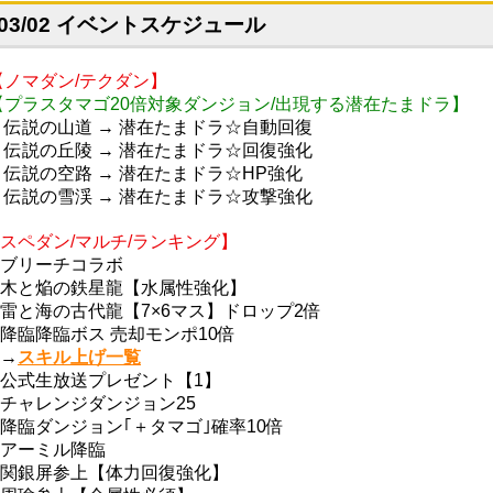
03/02 イベントスケジュール
【ノマダン/テクダン】
【プラスタマゴ20倍対象ダンジョン/出現する潜在たまドラ】
・伝説の山道 → 潜在たまドラ☆自動回復
・伝説の丘陵 → 潜在たまドラ☆回復強化
・伝説の空路 → 潜在たまドラ☆HP強化
・伝説の雪渓 → 潜在たまドラ☆攻撃強化
スペダン/マルチ/ランキング】
ブリーチコラボ
木と焔の鉄星龍【水属性強化】
雷と海の古代龍【7×6マス】ドロップ2倍
降臨降臨ボス 売却モンポ10倍
→
スキル上げ一覧
公式生放送プレゼント【1】
チャレンジダンジョン25
降臨ダンジョン｢＋タマゴ｣確率10倍
アーミル降臨
関銀屏参上【体力回復強化】