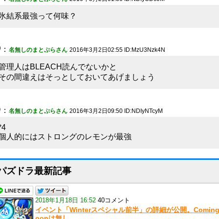
氷結系最強って何味？
5
：
名無しのまとぷらさん
2016年3月2日02:55 ID:MzU3Nzk4N
管理人はBLEACH読んでないかと
その間違えはそっとしておいてあげましょう
6
：
名無しのまとぷらさん
2016年3月2日09:50 ID:NDIyNTcyM
*4
個人的にはストロングのレモンが最強
パズドラ最新記事
2018年1月18日 16:52
40コメント
イベント「Winterスペシャル前半」の詳細が公開。Coming
oonは無し。