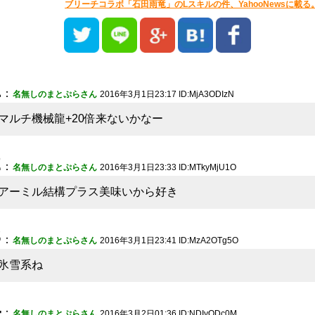
ブリーチコラボ「石田雨竜」のLスキルの件、YahooNewsに載る
1
：
名無しのまとぷらさん
2016年3月1日23:17 ID:MjA3ODIzN
マルチ機械龍+20倍来ないかなー
2
：
名無しのまとぷらさん
2016年3月1日23:33 ID:MTkyMjU1O
アーミル結構プラス美味いから好き
3
：
名無しのまとぷらさん
2016年3月1日23:41 ID:MzA2OTg5O
氷雪系ね
4
：
名無しのまとぷらさん
2016年3月2日01:36 ID:NDIyODc0M