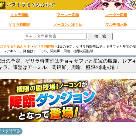
パズドラまとめぷらす
キャラ図鑑
アーマー図鑑
レーダー図鑑
ゲリラ時間割
ノーコンパまとめ
マルチ掲示板
ズドラまとめぷらす
>
ゲリラ時間割
>
2日の予定。ゲリラ時間割はチョキサファと星宝の魔
、レアキャラ。降臨はアーミル、関銀屏、周瑜、極限の闘技場！
2日の予定。ゲリラ時間割はチョキサファと星宝の魔窟、レア
ャラ。降臨はアーミル、関銀屏、周瑜、極限の闘技場！
ゲリラ時間割