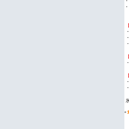
・
・
«