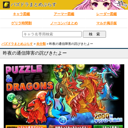
パズドラまとめぷらす
キャラ図鑑
アーマー図鑑
レーダー図鑑
ゲリラ時間割
ノーコンパまとめ
マルチ掲示板
パズドラまとめぷらす
>
未分類
>
昨夜の通信障害の詫びきたよー
昨夜の通信障害の詫びきたよー