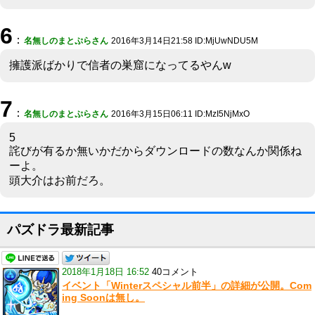
6
：
名無しのまとぷらさん
2016年3月14日21:58 ID:MjUwNDU5M
擁護派ばかりで信者の巣窟になってるやんw
7
：
名無しのまとぷらさん
2016年3月15日06:11 ID:MzI5NjMxO
5
詫びが有るか無いかだからダウンロードの数なんか関係ね
ーよ。
頭大介はお前だろ。
パズドラ最新記事
2018年1月18日 16:52
40コメント
イベント「Winterスペシャル前半」の詳細が公開。Com
ing Soonは無し。