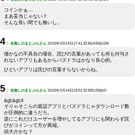
コインかぁ…
まあ妥当じゃない？
そんな長い間でも無いし。
4
：
名無しのまとぷらさん
2016年3月14日17:41 ID:MzA3NjU2M
僅かなの不具合の場合、詫びの言葉があっても何も付与さ
れないアプリもあるからパズドラはかなり良心的。
ひどいアプリは詫びの言葉すらないからね。
5
：
名無しのまとぷらさん
2016年3月14日19:52 ID:NDc2NjIzO
&gt;&gt;4
そりゃそこらの底辺アプリとパズドラじゃダウンロード数
が圧倒的に違うだろ。
逆にこれだけユーザーを増やしてるアプリにも関わらず詫
びがコインって方が異端。
頭大介かな？