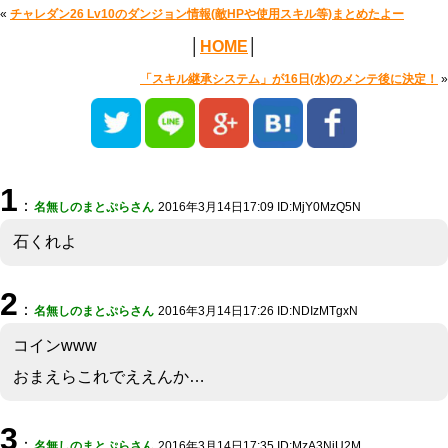
«
チャレダン26 Lv10のダンジョン情報(敵HPや使用スキル等)まとめたよー
│
HOME
│
「スキル継承システム」が16日(水)のメンテ後に決定！
»
1
：
名無しのまとぷらさん
2016年3月14日17:09 ID:MjY0MzQ5N
石くれよ
2
：
名無しのまとぷらさん
2016年3月14日17:26 ID:NDIzMTgxN
コインwww
おまえらこれでええんか…
3
：
名無しのまとぷらさん
2016年3月14日17:35 ID:MzA3NjU2M