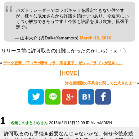
パズドラレーダーでコラボキャラを設定できない件です
が、様々な版元さんから許諾を頂けつつあり、今週末にい
くつか解放できそうです！今後も許諾を頂け次第、拡張予
定です！
— 山本大介 (@DaikeYamamoto)
March 18, 2016
リリース前に許可取るのは難しかったのかしら(´・ω・`)
«
データ更新。FFコラボ新キャラ、酒呑童子、ゼウスドラゴンが追加に。
│
HOME
│
潜在覚醒順の不具合に関して公式きたよー
»
1
：
名無しのまとぷらさん
2016年3月18日22:09 ID:MzcwMDI2N
許可取るのも手続き必要なんじゃないかな。何せ今後永続