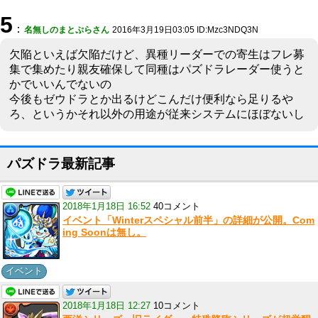
5
：
名無しのまとぷらさん
2016年3月19日03:05 ID:Mzc3NDQ3N
欠陥といえば欠陥だけど、異種リーダーでの寄生はフレ募
集で集めたり親友確保して同種はパズドラレーダー使うと
かでいいんでないの
今後もゼウドラとか出るけどこんだけ便利なら足りるや
ろ、というかそれ以外の用途が従来システムにほぼないし
パズドラ最新記事
2018年1月18日 16:52
40コメント
イベント「Winterスペシャル前半」の詳細が公開。Com
ing Soonは無し。
イベント
2018年1月18日 12:27
10コメント