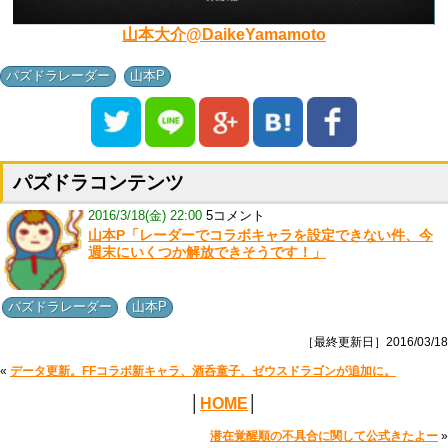
山本大介@DaikeYamamoto
,
パズドラレーダー
山本P
パズドラコンテンツ
2016/3/18(金) 22:00
5コメント
山本P「レーダーでコラボキャラを設定できない件、今
週末にいくつか解放できそうです！」
,
パズドラレーダー
山本P
［最終更新日］2016/03/18
«
データ更新。FFコラボ新キャラ、酒呑童子、ゼウスドラゴンが追加に。
│
HOME
│
潜在覚醒順の不具合に関して公式きたよー
»