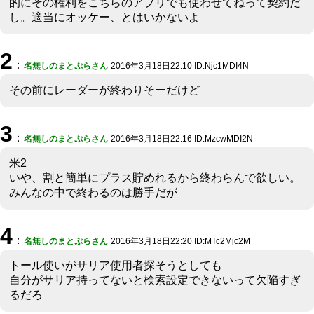
的にその権利をこちらのアプリでも使わせてねって契約だ
し。適当にオッケー、とはいかないよ
2
：
名無しのまとぷらさん
2016年3月18日22:10 ID:Njc1MDI4N
その前にレーダーが終わりそーだけど
3
：
名無しのまとぷらさん
2016年3月18日22:16 ID:MzcwMDI2N
米2
いや、割と簡単にプラス貯めれるから終わらんで欲しい。
みんなの中で終わるのは勝手だが
4
：
名無しのまとぷらさん
2016年3月18日22:20 ID:MTc2Mjc2M
トール使いがサリア使用者探そうとしても
自分がサリア持ってないと検索設定できないって欠陥すぎ
るだろ