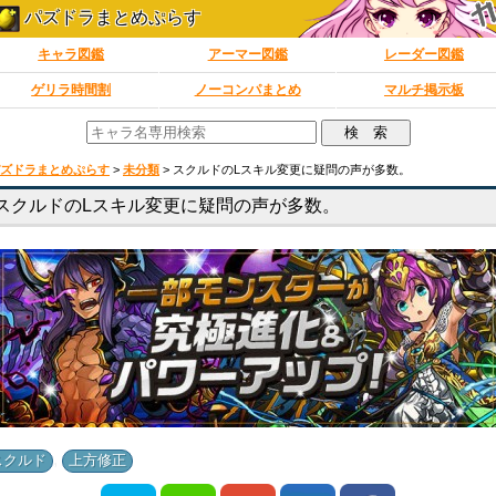
パズドラまとめぷらす
キャラ図鑑
アーマー図鑑
レーダー図鑑
ゲリラ時間割
ノーコンパまとめ
マルチ掲示板
ズドラまとめぷらす
>
未分類
>
スクルドのLスキル変更に疑問の声が多数。
スクルドのLスキル変更に疑問の声が多数。
,
スクルド
上方修正