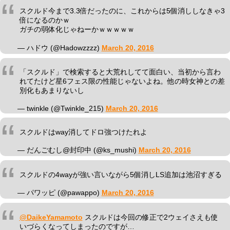
スクルド今まで3.3倍だったのに、これからは5個消ししなきゃ3
倍になるのかｗ
ガチの弱体化じゃねーかｗｗｗｗｗ
— ハドウ (@Hadowzzzz)
March 20, 2016
「スクルド」で検索すると大荒れしてて面白い、当初から言わ
れてたけど星6フェス限の性能じゃないよね。他の時女神との差
別化もあまりないし
— twinkle (@Twinkle_215)
March 20, 2016
スクルドはway消してドロ強つけたれよ
— だんごむし@封印中 (@ks_mushi)
March 20, 2016
スクルドの4wayが強い言いながら5個消しLS追加は池沼すぎる
— パワッピ (@pawappo)
March 20, 2016
@DaikeYamamoto
スクルドは今回の修正で2ウェイさえも使
いづらくなってしまったのですが…