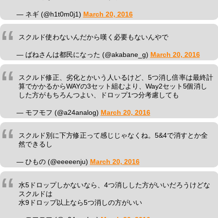
— ネギ (@h1t0m0j1)
March 20, 2016
スクルド使わないんだから嘆く必要もないんやで
— ばねさんは都民になった (@akabane_g)
March 20, 2016
スクルド修正、劣化とかいう人いるけど、5つ消し倍率は最終計
算でかかるからWAYの3セット組むより、Way2セット5個消し
した方がもちろんつよい、ドロップ1つ分考慮しても
— モフモフ (@a24analog)
March 20, 2016
スクルド別に下方修正って感じじゃなくね。5&4で消すとか全
然できるし
— ‍ひもの‍ (@eeeeenju)
March 20, 2016
水5ドロップしかないなら、4つ消しした方がいいだろうけどな
スクルドは
水9ドロップ以上なら5つ消しの方がいい