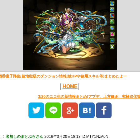
酒呑童子降臨 超地獄級のダンジョン情報(敵HPや使用スキル等)まとめたよー
│
HOME
│
3/20のニコ生の新情報まとめ(アプデ、上方修正、究極進化等
1
：
名無しのまとぷらさん
2016年3月20日18:13 ID:MTY1NzA0N