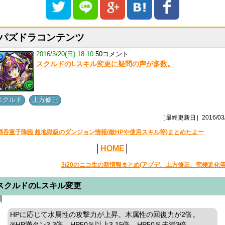
パズドラコンテンツ
2016/3/20(日) 18:10
50コメント
スクルドのLスキル変更に疑問の声が多数。
,
スクルド
上方修正
［最終更新日］2016/03/
酒呑童子降臨 超地獄級のダンジョン情報(敵HPや使用スキル等)まとめたよー
│
HOME
│
3/20のニコ生の新情報まとめ(アプデ、上方修正、究極進化等
スクルドのLスキル変更
HPに応じて水属性の攻撃力が上昇。木属性の回復力が2倍。
※HP満タン3.3倍、HP50％以上3.15倍、HP50％未満3倍