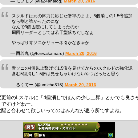
— モフモフ (@a24analog)
March 20, 2016
スクルドは元の体力に応じた倍率のまま、5個消しの1.5倍追加
なら割と強かったのにな
なんで3倍固定にしてしまったのか
周回リーダーとしては若干型落ちだしなぁ
やっぱり青ソニかリューネ引かなきゃか
— 酉若丸 (@toriwakamaru)
March 20, 2016
青ソニの4個以上繋げて1.5倍を見せてからのスクルドの強化泥
含む5個消し1.5倍は見せちゃいけないやつだったと思う
— るくてー (@umicha315)
March 20, 2016
変更前のLスキルに「4個消しでほんの少し上昇」とかでも良さ
うですけどねー。
覚醒と合わせて欲しいってのはみんなが思う所ですよね。