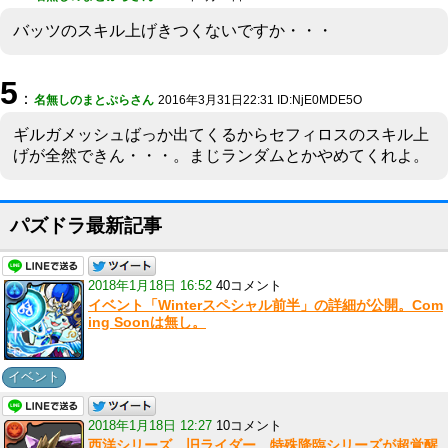
バッツのスキル上げきつくないですか・・・
5
：
名無しのまとぷらさん
2016年3月31日22:31 ID:NjE0MDE5O
ギルガメッシュばっか出てくるからセフィロスのスキル上
げが全然できん・・・。まじランダムとかやめてくれよ。
パズドラ最新記事
2018年1月18日 16:52
40コメント
イベント「Winterスペシャル前半」の詳細が公開。Com
ing Soonは無し。
イベント
2018年1月18日 12:27
10コメント
西洋シリーズ、旧ライダー、特殊降臨シリーズが超覚醒