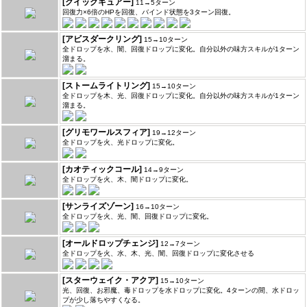
[クイックキュアー]
11→5ターン
回復力×6倍のHPを回復、バインド状態を3ターン回復。
[アビスダークリング]
15→10ターン
全ドロップを水、闇、回復ドロップに変化。自分以外の味方スキルが1ターン
溜まる。
[ストームライトリング]
15→10ターン
全ドロップを木、光、回復ドロップに変化。自分以外の味方スキルが1ターン
溜まる。
[グリモワールスフィア]
19→12ターン
全ドロップを火、光ドロップに変化。
[カオティックコール]
14→9ターン
全ドロップを火、木、闇ドロップに変化。
[サンライズゾーン]
16→10ターン
全ドロップを火、光、闇、回復ドロップに変化。
[オールドロップチェンジ]
12→7ターン
全ドロップを火、水、木、光、闇、回復ドロップに変化させる
[スターウェイク・アクア]
15→10ターン
光、回復、お邪魔、毒ドロップを水ドロップに変化。4ターンの間、水ドロッ
プが少し落ちやすくなる。