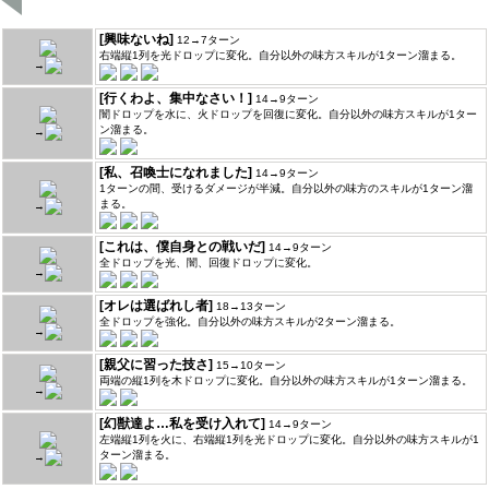
[興味ないね]
12→7ターン
右端縦1列を光ドロップに変化。自分以外の味方スキルが1ターン溜まる。
→
[行くわよ、集中なさい！]
14→9ターン
闇ドロップを水に、火ドロップを回復に変化。自分以外の味方スキルが1ター
ン溜まる。
→
[私、召喚士になれました]
14→9ターン
1ターンの間、受けるダメージが半減。自分以外の味方のスキルが1ターン溜
まる。
→
[これは、僕自身との戦いだ]
14→9ターン
全ドロップを光、闇、回復ドロップに変化。
→
[オレは選ばれし者]
18→13ターン
全ドロップを強化。自分以外の味方スキルが2ターン溜まる。
→
[親父に習った技さ]
15→10ターン
両端の縦1列を木ドロップに変化。自分以外の味方スキルが1ターン溜まる。
→
[幻獣達よ…私を受け入れて]
14→9ターン
左端縦1列を火に、右端縦1列を光ドロップに変化。自分以外の味方スキルが1
ターン溜まる。
→