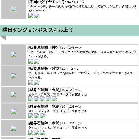
[不屈のダイヤモンド]
19→14ターン
1ターンの間、チーム内の2体攻撃の覚醒数に応じて攻撃力が上昇。(1個につき
30％アップ)
曜日ダンジョンボス スキル上げ
[転界逢龍唱・神牙]
15→10ターン
1ターンの間、神とドラゴンタイプの攻撃力が2倍。自分以外の味方スキルが1
ターン溜まる。
[転界逢龍舞・紫空]
12→7ターン
水、お邪魔、毒ドロップを闇ドロップに変化。自分以外の味方スキルが1ター
ン溜まる。
[継界召龍陣・火闇]
19→12ターン
全ドロップを火、闇ドロップに変化させる
[継界召龍陣・水闇]
19→12ターン
全ドロップを水、闇ドロップに変化させる
[継界召龍陣・木闇]
19→12ターン
全ドロップを木、闇ドロップに変化させる