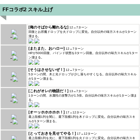
FFコラボ2 スキル上げ
[俺のそばから離れるな]
12→7ターン
回復とお邪魔ドロップを火ドロップに変化。自分以外の味方スキルが1ターン
溜まる。
→
[またまた、おハロー]
12→7ターン
HPが5000回復、バインド状態を3ターン回復。自分以外の味方スキルが1ター
ン溜まる。
→
[そうはさせないぜ！]
12→7ターン
5ターンの間、木と光ドロップが少し落ちやすくなる。自分以外の味方スキル
が1ターン溜まる。
→
[これがオレの物語だ！]
13→7ターン
1ターンの間、水属性の攻撃力が1.5倍。自分以外の味方スキルが1ターン溜ま
る。
→
[オーッホホホホホ！]
17→12ターン
最上段横1列を闇に、最下段横1列を木ドロップに変化。自分以外の味方スキ
ルが1ターン溜まる。
→
[とっておきを見せてやる！]
17→12ターン
最上段横1列を光に、最下段横1列を火ドロップに変化。自分以外の味方スキ