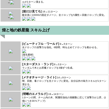
ルが1ターン溜まる。
→
[前だけ見てろ]
16→11ターン
敵全体に10000の固定ダメージ。全ドロップを5属性＋回復ドロップに変化。
→
煌と地の鉄星龍 スキル上げ
[ビューティフル・ワールド]
9→5ターン
光ドロップの攻撃力を強化。6秒間、時を止めてドロップを動かせる。
[進化素材]
[スターダスト・ランド]
8→3ターン
ランダムで木とお邪魔ドロップを3個ずつ生成。
[メテオチャージ・ライト]
14→9ターン
闇、回復、毒ドロップを光ドロップに変化。自分以外の味方スキルが1ターン
溜まる。
[明晰のエメラルド]
19→14ターン
1ターンの間、チーム内の木、闇属性強化の覚醒数に応じて攻撃力が上昇。(1
個につき30％アップ)