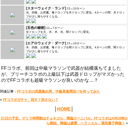
[スターウェイク・ランド]
15→10ターン
光、回復、お邪魔、毒ドロップを木ドロップに変化。4ターンの間、木ドロッ
プが少し落ちやすくなる。
[五色の秘術]
12→7ターン
全ドロップを火、水、木、光、闇ドロップに変化。
[エアロウェイク・ダーク]
15→10ターン
木、回復、お邪魔、毒ドロップを闇ドロップに変化。4ターンの間、闇ドロッ
プが少し落ちやすくなる。
FFコラボ、前回は中級マラソンで武器が結構落ちてました
が、ブリーチコラボの上級以下は武器ドロップがマズかった
のでFFコラボも超級マラソンが良いのかな…？
関連記事：
FFコラボの武器集め用、中級高速周回パを作ってみた
«
FFコラボガチャ、回す？回さない？
│
HOME
│
21日の予定。ゲリラ時間割はチョキゴル、降臨カーニバル。FFコラボはAM10時か
ら開始、降臨は趙雲、ヘラソエル、酒呑童子降臨！
»