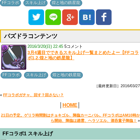
,
,
FFコラボ
スキル上げ
煌と地の鉄星龍
パズドラコンテンツ
2016/3/20(日) 22:45
5コメント
3月4週目でできるスキル上げ一覧まとめたよー【FFコラ
ボ1,2,煌と地の鉄星龍】
,
,
FFコラボ
スキル上げ
煌と地の鉄星龍
［最終更新日］2016/03/27
«
FFコラボガチャ、回す？回さない？
│
HOME
│
21日の予定。ゲリラ時間割はチョキゴル、降臨カーニバル。FFコラボはAM10時か
ら開始、降臨は趙雲、ヘラソエル、酒呑童子降臨！
»
FFコラボ1 スキル上げ