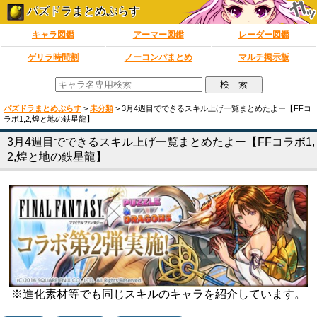
パズドラまとめぷらす
キャラ図鑑
アーマー図鑑
レーダー図鑑
ゲリラ時間割
ノーコンパまとめ
マルチ掲示板
パズドラまとめぷらす
>
未分類
>
3月4週目でできるスキル上げ一覧まとめたよー【FFコ
ラボ1,2,煌と地の鉄星龍】
3月4週目でできるスキル上げ一覧まとめたよー【FFコラボ1,
2,煌と地の鉄星龍】
※進化素材等でも同じスキルのキャラを紹介しています。