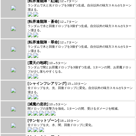
[転界逢龍陣・紅陽]
12→7ターン
ランダムで火と光ドロップを3個ずつ生成。自分以外の味方スキルが1ターン
溜まる。
[転界逢龍陣・蒼命]
12→7ターン
ランダムで水と回復ドロップを3個ずつ生成。自分以外の味方スキルが1ター
ン溜まる。
[転界逢龍陣・翠命]
12→7ターン
ランダムで木と回復ドロップを3個ずつ生成。自分以外の味方スキルが1ター
ン溜まる。
[震天の咆哮]
10→5ターン
ランダムで闇とお邪魔ドロップを3個ずつ生成。1ターンの間、お邪魔ドロッ
プが少し落ちやすくなる。
[シャインフレアリング]
15→10ターン
全ドロップを火、光、回復ドロップに変化。自分以外の味方スキルが1ターン
溜まる。
[滅魔の息吹]
10→5ターン
闇ドロップの攻撃力を強化。1ターンの間、受けるダメージを軽減。
[サンセットゾーン]
16→10ターン
全ドロップを火、水、闇、回復ドロップに変化。