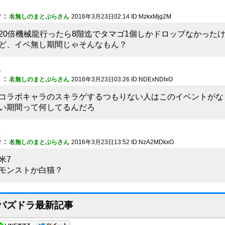
6
：
名無しのまとぷらさん
2016年3月23日02:14 ID:MzkxMjg2M
20倍機械龍行ったら8階迄でタマゴ1個しかドロップなかった
ど、イベ無し期間じゃそんなもん？
7
：
名無しのまとぷらさん
2016年3月23日03:26 ID:NDExNDIxO
コラボキャラのスキラゲするつもりない人はこのイベントがな
い期間って何してるんだろ
8
：
名無しのまとぷらさん
2016年3月23日13:52 ID:NzA2MDkxO
米7
モンストか白猫？
パズドラ最新記事