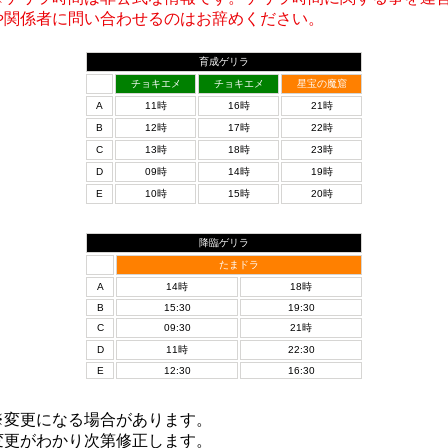
や関係者に問い合わせるのはお辞めください。
育成ゲリラ
チョキエメ
チョキエメ
星宝の魔窟
A
11時
16時
21時
B
12時
17時
22時
C
13時
18時
23時
D
09時
14時
19時
E
10時
15時
20時
降臨ゲリラ
たまドラ
A
14時
18時
B
15:30
19:30
C
09:30
21時
D
11時
22:30
E
12:30
16:30
※変更になる場合があります。
変更がわかり次第修正します。