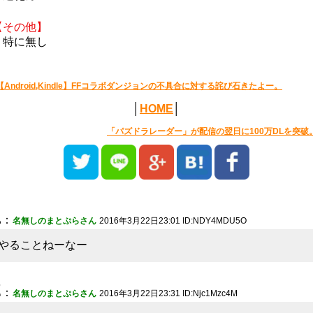
【その他】
・特に無し
【Android,Kindle】FFコラボダンジョンの不具合に対する詫び石きたよー。
│
HOME
│
「パズドラレーダー」が配信の翌日に100万DLを突破
1
：
名無しのまとぷらさん
2016年3月22日23:01 ID:NDY4MDU5O
やることねーなー
2
：
名無しのまとぷらさん
2016年3月22日23:31 ID:Njc1Mzc4M