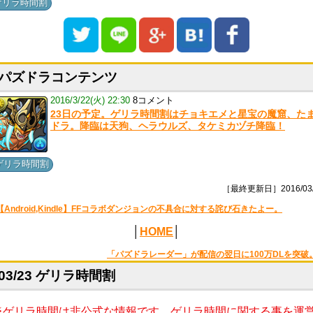
ゲリラ時間割
パズドラコンテンツ
2016/3/22(火) 22:30
8コメント
23日の予定。ゲリラ時間割はチョキエメと星宝の魔窟、た
ドラ。降臨は天狗、ヘラウルズ、タケミカヅチ降臨！
ゲリラ時間割
［最終更新日］2016/03/
【Android,Kindle】FFコラボダンジョンの不具合に対する詫び石きたよー。
│
HOME
│
「パズドラレーダー」が配信の翌日に100万DLを突破
03/23 ゲリラ時間割
※ゲリラ時間は非公式な情報です。ゲリラ時間に関する事を運