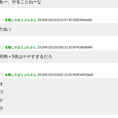
あー、やることねーな
3
：
名無しのまとぷらさん
2016年3月22日23:57 ID:ODE5MzkwN
だぬぅ
4
：
名無しのまとぷらさん
2016年3月23日00:31 ID:MTA2MzM4M
天狗＋5倍はケチすぎるだろ
5
：
名無しのまとぷらさん
2016年3月23日02:10 ID:NDExNDQwM
オ
ワ
ド
ラ