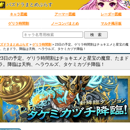
パズドラまとめぷらす
キャラ図鑑
アーマー図鑑
レーダー図鑑
ゲリラ時間割
ノーコンパまとめ
マルチ掲示板
ズドラまとめぷらす
>
ゲリラ時間割
>
23日の予定。ゲリラ時間割はチョキエメと星宝の魔
、たまドラ。降臨は天狗、ヘラウルズ、タケミカヅチ降臨！
23日の予定。ゲリラ時間割はチョキエメと星宝の魔窟、たまド
ラ。降臨は天狗、ヘラウルズ、タケミカヅチ降臨！