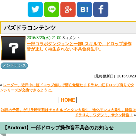
パズドラコンテンツ
2016/3/23(水) 21:00
3コメント
一部コラボダンジョンと一部Lスキルで、ドロップ操作
音が正しく再生されない不具合発生中。
メンテナンス
［最終更新日］2016/03/23
«
レーダー、近日中に虹ドロップ無しで潜在覚醒たまドラや、虹ドロップ有りでタ
ンシリーズが交換できるように。
│
HOME
│
24日の予定。ゲリラ時間割はチョキルビとタン大発生、進化モンス大発生。降臨は
ドラりん、ワダツミ、サタン降臨！
»
【Android】一部ドロップ操作音不具合のお知らせ