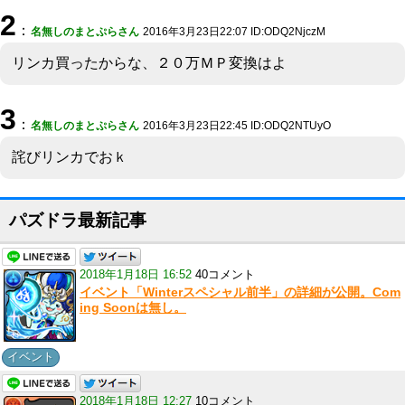
2
：
名無しのまとぷらさん
2016年3月23日22:07 ID:ODQ2NjczM
リンカ買ったからな、２０万ＭＰ変換はよ
3
：
名無しのまとぷらさん
2016年3月23日22:45 ID:ODQ2NTUyO
詫びリンカでおｋ
パズドラ最新記事
2018年1月18日 16:52
40コメント
イベント「Winterスペシャル前半」の詳細が公開。Com
ing Soonは無し。
イベント
2018年1月18日 12:27
10コメント