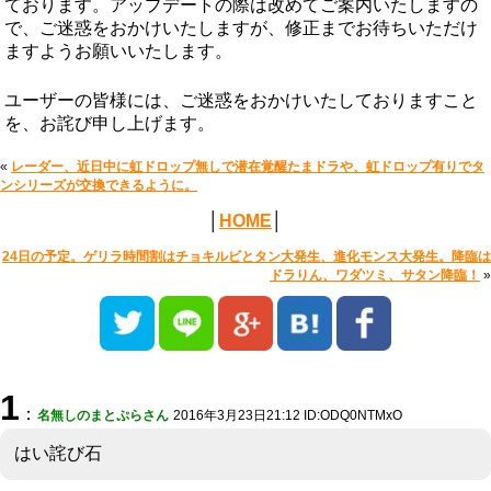
ております。アップデートの際は改めてご案内いたしますの
で、ご迷惑をおかけいたしますが、修正までお待ちいただけ
ますようお願いいたします。
ユーザーの皆様には、ご迷惑をおかけいたしておりますこと
を、お詫び申し上げます。
«
レーダー、近日中に虹ドロップ無しで潜在覚醒たまドラや、虹ドロップ有りでタ
ンシリーズが交換できるように。
│
HOME
│
24日の予定。ゲリラ時間割はチョキルビとタン大発生、進化モンス大発生。降臨は
ドラりん、ワダツミ、サタン降臨！
»
1
：
名無しのまとぷらさん
2016年3月23日21:12 ID:ODQ0NTMxO
はい詫び石