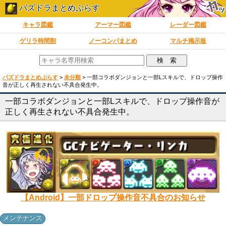
パズドラまとめぷらす
キャラ図鑑
アーマー図鑑
レーダー図鑑
ゲリラ時間割
ノーコンパまとめ
マルチ掲示板
パズドラまとめぷらす
>
未分類
>
一部コラボダンジョンと一部Lスキルで、ドロップ操作
音が正しく再生されない不具合発生中。
一部コラボダンジョンと一部Lスキルで、ドロップ操作音が
正しく再生されない不具合発生中。
【Android】一部ドロップ操作音不具合のお知らせ
メンテナンス