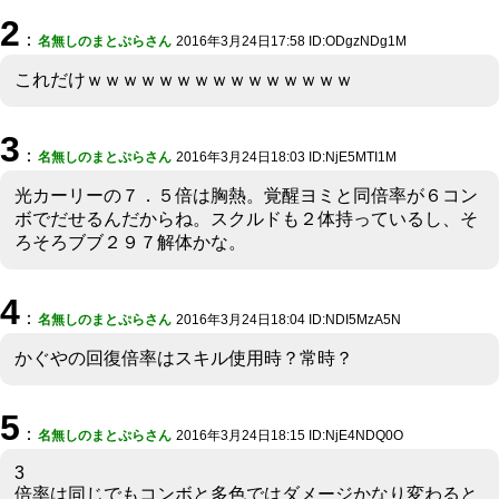
2
：
名無しのまとぷらさん
2016年3月24日17:58 ID:ODgzNDg1M
これだけｗｗｗｗｗｗｗｗｗｗｗｗｗｗｗ
3
：
名無しのまとぷらさん
2016年3月24日18:03 ID:NjE5MTI1M
光カーリーの７．５倍は胸熱。覚醒ヨミと同倍率が６コン
ボでだせるんだからね。スクルドも２体持っているし、そ
ろそろブブ２９７解体かな。
4
：
名無しのまとぷらさん
2016年3月24日18:04 ID:NDI5MzA5N
かぐやの回復倍率はスキル使用時？常時？
5
：
名無しのまとぷらさん
2016年3月24日18:15 ID:NjE4NDQ0O
3
倍率は同じでもコンボと多色ではダメージかなり変わると