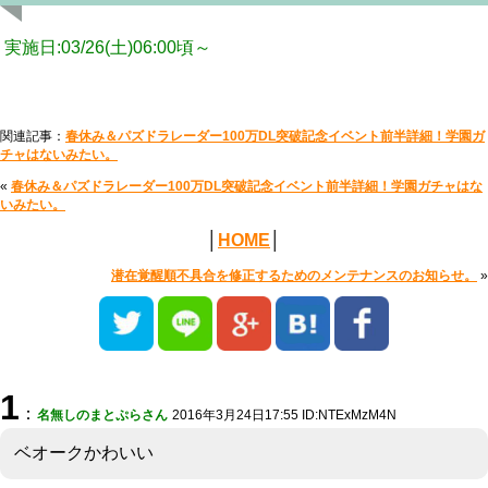
実施日:03/26(土)06:00頃～
関連記事：
春休み＆パズドラレーダー100万DL突破記念イベント前半詳細！学園ガ
チャはないみたい。
«
春休み＆パズドラレーダー100万DL突破記念イベント前半詳細！学園ガチャはな
いみたい。
│
HOME
│
潜在覚醒順不具合を修正するためのメンテナンスのお知らせ。
»
1
：
名無しのまとぷらさん
2016年3月24日17:55 ID:NTExMzM4N
ベオークかわいい