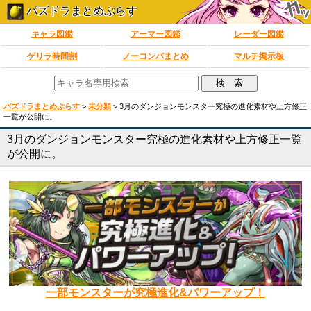
パズドラまとめぷらす
キャラ図鑑
アーマー図鑑
レーダー図鑑
ゲリラ時間割
ノーコンパまとめ
マルチ掲示板
パズドラまとめぷらす
>
未分類
>
3月のダンジョンモンスター究極の進化素材や上方修正
一覧が公開に。
3月のダンジョンモンスター究極の進化素材や上方修正一覧
が公開に。
一部モンスターが究極進化&パワーアップ！