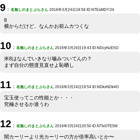
9
：
名無しのまとぷらさん
2016年3月24日18:56 ID:NTExMDY1N
8
横からだけど、なんかお前ムカつくな
10
：
名無しのまとぷらさん
2016年3月24日19:43 ID:NDcyNzE5O
米8はなんでいきなり嚙みついてんの？
まず自分の態度見直せよ恥晒し
11
：
名無しのまとぷらさん
2016年3月24日19:54 ID:NDkxNDk4O
宝玉使ってこの性能とか・・・
究極させるか迷うわ
12
：
名無しのまとぷらさん
2016年3月24日20:50 ID:NTIxOTE5M
闇カーリーより光カーリーの方が倍率高いとか〜