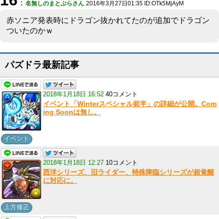
16
：
名無しのまとぷらさん
2016年3月27日01:35 ID:OTk5MjAyM
赤ソニア発表時にドラゴン抜かれてたのが追加でドラゴン
ついたのかｗ
パズドラ最新記事
2018年1月18日 16:52
40コメント
イベント「Winterスペシャル前半」の詳細が公開。Com
ing Soonは無し。
イベント
2018年1月18日 12:27
10コメント
西洋シリーズ、旧ライダー、特殊降臨シリーズが超覚醒
に対応に。
上方修正