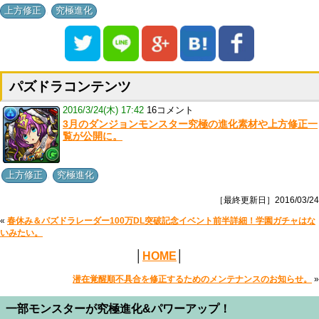
,
上方修正
究極進化
パズドラコンテンツ
2016/3/24(木) 17:42
16コメント
3月のダンジョンモンスター究極の進化素材や上方修正一
覧が公開に。
,
上方修正
究極進化
［最終更新日］2016/03/24
«
春休み＆パズドラレーダー100万DL突破記念イベント前半詳細！学園ガチャはな
いみたい。
│
HOME
│
潜在覚醒順不具合を修正するためのメンテナンスのお知らせ。
»
一部モンスターが究極進化&パワーアップ！