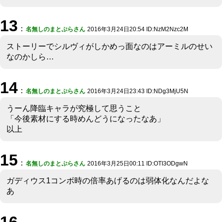
13
：
名無しのまとぷらさん
2016年3月24日20:54 ID:NzM2Nzc2M
ストーリーでシルヴィがしかめっ面なのはアーミルのせい
なのかしら…
14
：
名無しのまとぷらさん
2016年3月24日23:43 ID:NDg3MjU5N
うーん降臨キャラが究極して思うこと
「今後素材にする時めんどうになったなあ」
以上
15
：
名無しのまとぷらさん
2016年3月25日00:11 ID:OTI3ODgwN
ガディウス1コンボ時の倍率あげるのは弱体化なんだよな
あ