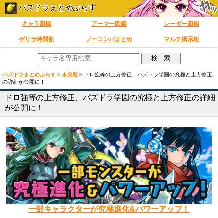
パズドラまとめぷらす
キャラ図鑑
アーマー図鑑
レーダー図鑑
ゲリラ時間割
ノーコンパまとめ
マルチ掲示板
パズドラまとめぷらす
>
未分類
>
ドロ強等の上方修正、パズドラ学園の究極と上方修正
の詳細が公開に！
ドロ強等の上方修正、パズドラ学園の究極と上方修正の詳細
が公開に！
一部キャラクターが究極進化&パワーアップ！