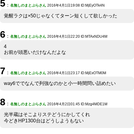
5
：
名無しのまとぷらさん
2016年4月1日19:08 ID:MjEyOTk4N
覚醒ラクは×50じゃなくてターン短くして欲しかった
6
：
名無しのまとぷらさん
2016年4月1日22:20 ID:MTAxNDU4M
4
お前が頭悪いだけなんだよな
7
：
名無しのまとぷらさん
2016年4月1日23:17 ID:MjExOTM0M
way6ででなんで列強なのかと小一時間問い詰めたい
8
：
名無しのまとぷらさん
2016年4月2日01:45 ID:Mzg4MDE1M
光半蔵はそこよりステどうにかしてくれ
今どきHP1300台はどうしようもない