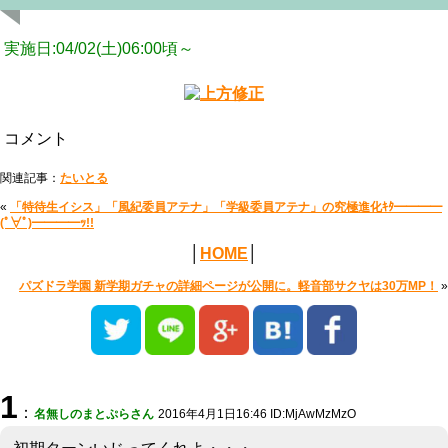
実施日:04/02(土)06:00頃～
コメント
関連記事：
たいとる
«
「特待生イシス」「風紀委員アテナ」「学級委員アテナ」の究極進化ｷﾀ━━━━
(ﾟ∀ﾟ)━━━━ｯ!!
│
HOME
│
パズドラ学園 新学期ガチャの詳細ページが公開に。軽音部サクヤは30万MP！
»
1
：
名無しのまとぷらさん
2016年4月1日16:46 ID:MjAwMzMzO