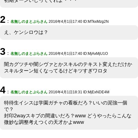
初期ターンいじってくれよ・・・
2
：
名無しのまとぷらさん
2016年4月1日17:40 ID:MTkxMzg2N
え、ケンシロウは？
3
：
名無しのまとぷらさん
2016年4月1日17:40 ID:MjAxMjU1O
闇カグツチや闇シヴァとかスキルのテキスト変えただけか
スキルターン短くなってるけどキツすぎワロタ
4
：
名無しのまとぷらさん
2016年4月1日18:31 ID:MjExNDE4M
特待生イシスは学園ガチャの看板だろ？いいの泥強一個
で？
封印2wayスキブの間違いだろ？www どうやったらこんな
微妙な調整考えつくの天才かよwww