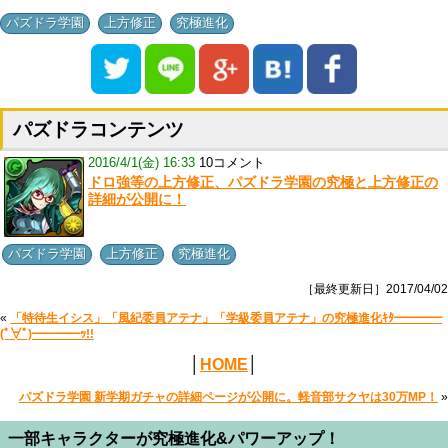
,
,
パズドラ学園
上方修正
究極進化
パズドラコンテンツ
2016/4/1(金) 16:33
10コメント
ドロ強等の上方修正、パズドラ学園の究極と上方修正の
詳細が公開に！
,
,
パズドラ学園
上方修正
究極進化
［最終更新日］2017/04/02
«
「特待生イシス」「風紀委員アテナ」「学級委員アテナ」の究極進化ｷﾀ━━━━
(ﾟ∀ﾟ)━━━━ｯ!!
│
HOME
│
パズドラ学園 新学期ガチャの詳細ページが公開に。軽音部サクヤは30万MP！
»
一部キャラクターが究極進化&パワーアップ！