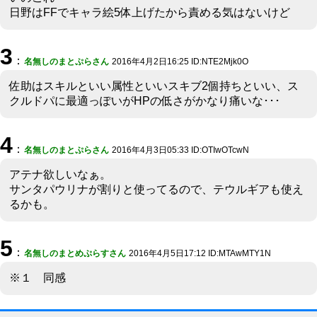
日野はFFでキャラ絵5体上げたから責める気はないけど
3
：
名無しのまとぷらさん
2016年4月2日16:25 ID:NTE2Mjk0O
佐助はスキルといい属性といいスキブ2個持ちといい、ス
クルドパに最適っぽいがHPの低さがかなり痛いな･･･
4
：
名無しのまとぷらさん
2016年4月3日05:33 ID:OTIwOTcwN
アテナ欲しいなぁ。
サンタパウリナが割りと使ってるので、テウルギアも使え
るかも。
5
：
名無しのまとめぷらすさん
2016年4月5日17:12 ID:MTAwMTY1N
※１ 同感