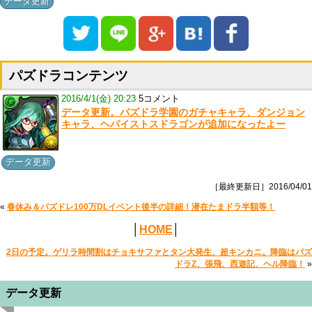
データ更新
パズドラコンテンツ
2016/4/1(金) 20:23
5コメント
データ更新。パズドラ学園のガチャキャラ、ダンジョン
キャラ、ヘパイストスドラゴンが追加になったよー
データ更新
［最終更新日］2016/04/01
«
春休み＆パズドレ100万DLイベント後半の詳細！潜在たまドラ半額等！
│
HOME
│
2日の予定。ゲリラ時間割はチョキサファとタン大発生、超キンカニ。降臨はパズ
ドラZ、張飛、西遊記、ヘル降臨！
»
データ更新