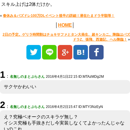
スキル上げは2体だけか。
«
春休み＆パズドレ100万DLイベント後半の詳細！潜在たまドラ半額等！
│
HOME
│
2日の予定。ゲリラ時間割はチョキサファとタン大発生、超キンカニ。降臨はパズ
ドラZ、張飛、西遊記、ヘル降臨！
»
1
：
名無しのまとぷらさん
2016年4月1日22:15 ID:MTAzMDg2M
サクヤかわいい
2
：
名無しのまとぷらさん
2016年4月2日15:47 ID:MTY3NzEyN
え？究極ベオークのスキラゲ無し？
イシス究極も手抜きだし今実装しなくてよかったんじゃな
いのこれ