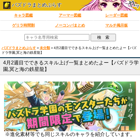
パズドラまとめぷらす
キャラ図鑑
アーマー図鑑
レーダー図鑑
ゲリラ時間割
ノーコンパまとめ
マルチ掲示板
パズドラまとめぷらす
>
未分類
>
4月2週目でできるスキル上げ一覧まとめたよー【パズ
ドラ学園,冥と海の鉄星龍】
4月2週目でできるスキル上げ一覧まとめたよー【パズドラ学
園,冥と海の鉄星龍】
※進化素材等でも同じスキルのキャラを紹介しています。