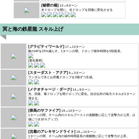
[秘密の箱]
13→8ターン
木ドロップを闇に、光ドロップを回復に変化させる
冥と海の鉄星龍 スキル上げ
[グラビティワールド]
17→13ターン
敵のHPを25%減らす。1ターンの間、ドロップ操作時間を5秒延長。
[進化素材]
[スターダスト・アクア]
8→3ターン
ランダムで水とお邪魔ドロップを3個ずつ生成。
[メテオチャージ・ダーク]
14→9ターン
光、回復、毒ドロップを闇ドロップに変化。自分以外の味方スキルが1ターン
溜まる。
[崇高のサファイア]
19→14ターン
1ターンの間、チーム内のスキルブーストの覚醒数に応じて攻撃力が上昇。(1
個につき30％アップ)
[沈着のアレキサンドライト]
19→14ターン
1ターンの間、チーム内の操作時間延長の覚醒数に応じて攻撃力が上昇。