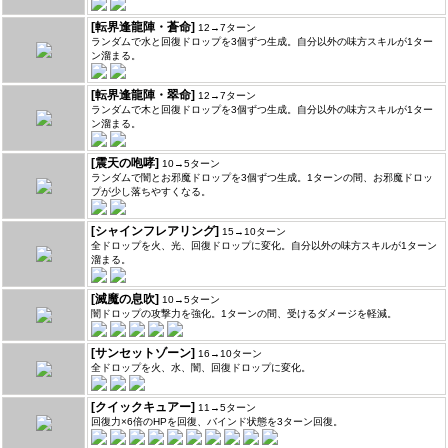
[転界逢龍陣・蒼命]
12→7ターン
ランダムで水と回復ドロップを3個ずつ生成。自分以外の味方スキルが1ター
ン溜まる。
[転界逢龍陣・翠命]
12→7ターン
ランダムで木と回復ドロップを3個ずつ生成。自分以外の味方スキルが1ター
ン溜まる。
[震天の咆哮]
10→5ターン
ランダムで闇とお邪魔ドロップを3個ずつ生成。1ターンの間、お邪魔ドロッ
プが少し落ちやすくなる。
[シャインフレアリング]
15→10ターン
全ドロップを火、光、回復ドロップに変化。自分以外の味方スキルが1ターン
溜まる。
[滅魔の息吹]
10→5ターン
闇ドロップの攻撃力を強化。1ターンの間、受けるダメージを軽減。
[サンセットゾーン]
16→10ターン
全ドロップを火、水、闇、回復ドロップに変化。
[クイックキュアー]
11→5ターン
回復力×6倍のHPを回復、バインド状態を3ターン回復。