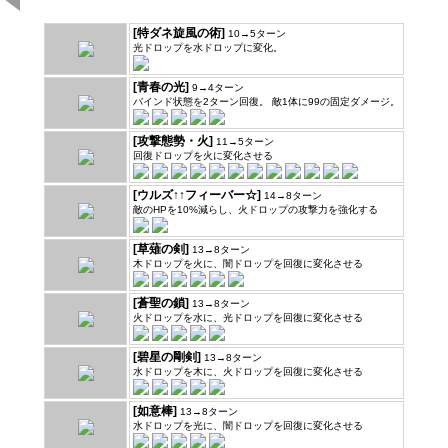
[特ダネ旋風の術]
10→5ターン
光ドロップを水ドロップに変化。
[青春の光]
9→4ターン
バインド状態を2ターン回復。 敵1体に99の固定ダメージ。
[攻撃態勢・火]
11→5ターン
回復ドロップを火に変化させる
[ウルズ↑↑フィーバー☆]
14→8ターン
敵のHPを10%減らし、火ドロップの攻撃力を強化する
[草薙の剣]
13→8ターン
木ドロップを火に、闇ドロップを回復に変化させる
[蒼聖の鎖]
13→8ターン
火ドロップを水に、光ドロップを回復に変化させる
[碧星の剛剣]
13→8ターン
水ドロップを木に、火ドロップを回復に変化させる
[如意棒]
13→8ターン
水ドロップを光に、闇ドロップを回復に変化させる