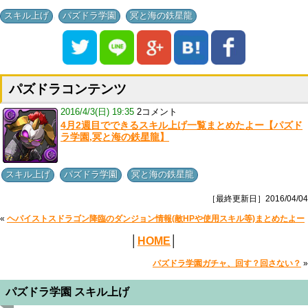
,
,
スキル上げ
パズドラ学園
冥と海の鉄星龍
パズドラコンテンツ
2016/4/3(日) 19:35
2コメント
4月2週目でできるスキル上げ一覧まとめたよー【パズド
ラ学園,冥と海の鉄星龍】
,
,
スキル上げ
パズドラ学園
冥と海の鉄星龍
［最終更新日］2016/04/04
«
ヘパイストスドラゴン降臨のダンジョン情報(敵HPや使用スキル等)まとめたよー
│
HOME
│
パズドラ学園ガチャ、回す？回さない？
»
パズドラ学園 スキル上げ