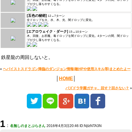
プが少し落ちやすくなる。
[五色の秘術]
12→7ターン
全ドロップを火、水、木、光、闇ドロップに変化。
[エアロウェイク・ダーク]
15→10ターン
木、回復、お邪魔、毒ドロップを闇ドロップに変化。4ターンの間、闇ドロッ
プが少し落ちやすくなる。
鉄星龍の周回しないと。
«
ヘパイストスドラゴン降臨のダンジョン情報(敵HPや使用スキル等)まとめたよー
│
HOME
│
パズドラ学園ガチャ、回す？回さない？
»
1
：
名無しのまとぷらさん
2016年4月3日20:46 ID:NjIzNTA3N