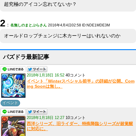
超究極のアイコン忘れてないか？
2
：
名無しのまとぷらさん
2016年4月4日02:58 ID:NDE1MDE3M
オールドロップチェンジに木カーリーはいれないのか
パズドラ最新記事
2018年1月18日 16:52
40コメント
イベント「Winterスペシャル前半」の詳細が公開。Com
ing Soonは無し。
イベント
2018年1月18日 12:27
10コメント
西洋シリーズ、旧ライダー、特殊降臨シリーズが超覚醒
に対応に。