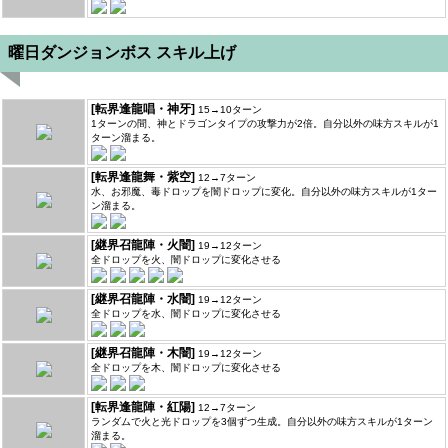
曜日ダンジョンボス スキル上げ
[転界逢龍唱・神牙]
15→10ターン
1ターンの間、神とドラゴンタイプの攻撃力が2倍。自分以外の味方スキルが1
ターン溜まる。
[転界逢龍舞・紫空]
12→7ターン
水、お邪魔、毒ドロップを闇ドロップに変化。自分以外の味方スキルが1ター
ン溜まる。
[継界召龍陣・火闇]
19→12ターン
全ドロップを火、闇ドロップに変化させる
[継界召龍陣・水闇]
19→12ターン
全ドロップを水、闇ドロップに変化させる
[継界召龍陣・木闇]
19→12ターン
全ドロップを木、闇ドロップに変化させる
[転界逢龍陣・紅陽]
12→7ターン
ランダムで火と光ドロップを3個ずつ生成。自分以外の味方スキルが1ターン
溜まる。