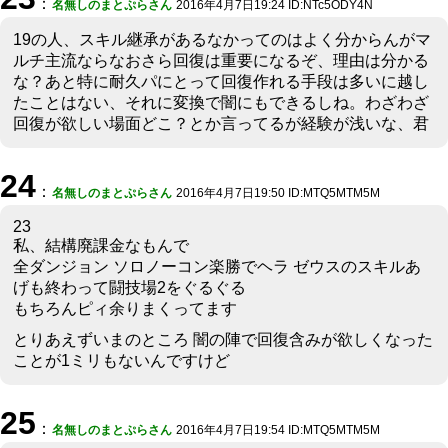
：
名無しのまとぷらさん
2016年4月7日19:24 ID:NTc5ODY4N
19の人、スキル継承があるなかってのはよく分からんがマ
ルチ主流ならなおさら回復は重要になるぞ、理由は分かる
な？あと特に耐久パにとって回復作れる手段は多いに越し
たことはない、それに変換で闇にもできるしね。わざわざ
回復が欲しい場面どこ？とか言ってるが経験が浅いな、君
24
：
名無しのまとぷらさん
2016年4月7日19:50 ID:MTQ5MTM5M
23
私、結構廃課金なもんで
全ダンジョン ソロノーコン楽勝でヘラ ゼウスのスキルあ
げも終わって闘技場2をぐるぐる
もちろんピィ余りまくってます
とりあえずいまのところ 闇の陣で回復含みが欲しくなった
ことが1ミリもないんですけど
25
：
名無しのまとぷらさん
2016年4月7日19:54 ID:MTQ5MTM5M