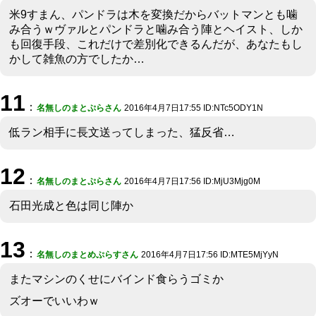
米9すまん、パンドラは木を変換だからバットマンとも噛
み合うｗヴァルとパンドラと噛み合う陣とヘイスト、しか
も回復手段、これだけで差別化できるんだが、あなたもし
かして雑魚の方でしたか…
11
：
名無しのまとぷらさん
2016年4月7日17:55 ID:NTc5ODY1N
低ラン相手に長文送ってしまった、猛反省…
12
：
名無しのまとぷらさん
2016年4月7日17:56 ID:MjU3Mjg0M
石田光成と色は同じ陣か
13
：
名無しのまとめぷらすさん
2016年4月7日17:56 ID:MTE5MjYyN
またマシンのくせにバインド食らうゴミか
ズオーでいいわｗ