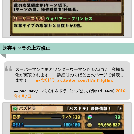
既存キャラの上方修正
スーパーマンさまとワンダーウーマンちゃんには、究極進
化が実装されます！！詳細はのちほど公式ページで発表し
ます！！！
#パズドラ
pic.twitter.com/H7slPRgHmt
— pad_sexy パズル＆ドラゴンズ公式 (@pad_sexy)
2016
年4月7日