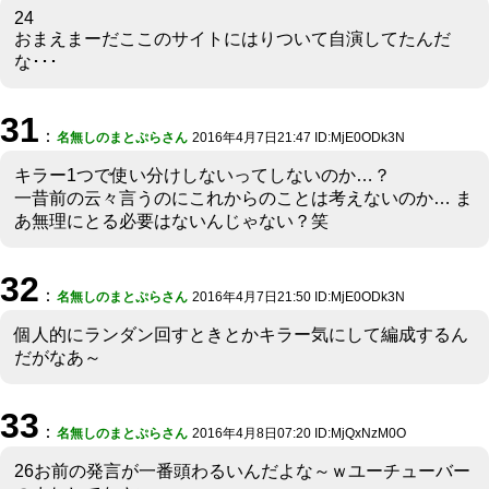
24
おまえまーだここのサイトにはりついて自演してたんだ
な･･･
31
：
名無しのまとぷらさん
2016年4月7日21:47 ID:MjE0ODk3N
キラー1つで使い分けしないってしないのか…？
一昔前の云々言うのにこれからのことは考えないのか… ま
あ無理にとる必要はないんじゃない？笑
32
：
名無しのまとぷらさん
2016年4月7日21:50 ID:MjE0ODk3N
個人的にランダン回すときとかキラー気にして編成するん
だがなあ～
33
：
名無しのまとぷらさん
2016年4月8日07:20 ID:MjQxNzM0O
26お前の発言が一番頭わるいんだよな～ｗユーチューバー