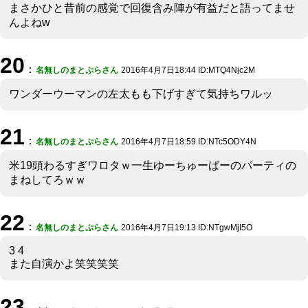
まさかひと昔前の感覚で回復含み陣が有益だと語ってませ
んよねw
20
：
名無しのまとぷらさん
2016年4月7日18:44 ID:MTQ4Njc2M
ワンダーウーマンの左太もも下げすぎて気持ちワルッ
21
：
名無しのまとぷらさん
2016年4月7日18:59 ID:NTc5ODY4N
米19頭わるすぎワロタｗ一生ゆーちゅーばーのパーティの
まねしてろｗｗ
22
：
名無しのまとぷらさん
2016年4月7日19:13 ID:NTgwMjI5O
3 4
また自演かよ笑笑笑笑
23