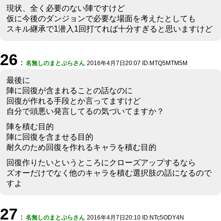
現状、全く必要のない陣ですけど
仮に今後のダンジョンで必要な場面を考えたとしても
スキル継承で1潜入1回打てれば十分すぎると思いますけど
26
：
名無しのまとぷらさん
2016年4月7日20:07 ID:MTQ5MTM5M
最後に
陣に回復が含まれることの話なのに
回復が作れる手段とか言ってますけど
自分で頭悪い発言してるの気づいてますか？
陣を積む目的
陣に回復を含ませる目的
耐久のため回復を作れるキャラを積む目的
回復作りたいというところにクローズアップするなら
ズオーだけでなく他のキャラを積む選択肢の話になるので
すよ
27
：
名無しのまとぷらさん
2016年4月7日20:10 ID:NTc5ODY4N