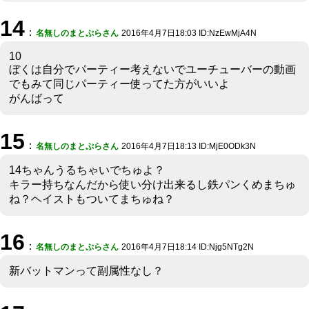
14
：
名無しのまとぷらさん
2016年4月7日18:03 ID:NzEwMjA4N
10
ぼくは自分でパーティー考えないでユーチューバーの動画
でもみて同じパーティー使ってた方がいいよ
がんばって
15
：
名無しのまとぷらさん
2016年4月7日18:13 ID:MjE0ODk3N
14ちゃんうるちゃいでちゅよ？
キラー持ちなんだから使い分け出来るし鉄パンくめまちゅ
ね？ヘイストもついてまちゅね？
16
：
名無しのまとぷらさん
2016年4月7日18:14 ID:Njg5NTg2N
新バットマンって副属性なし？