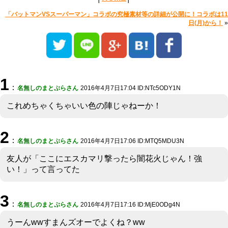
「バットマンVSスーパーマン」コラボの究極素材等の詳細が公開に！コラボは11
日(月)から！
»
1
：
名無しのまとぷらさん
2016年4月7日17:04 ID:NTc5ODY1N
これめちゃくちゃいい色の陣じゃねーか！
2
：
名無しのまとぷらさん
2016年4月7日17:06 ID:MTQ5MDU3N
友人が「ここにエスカマリ撃ったら闇花火じゃん！強
い！」って言ってた
3
：
名無しのまとぷらさん
2016年4月7日17:16 ID:MjE0ODg4N
うーんwwすまんズオーでよくね？ww