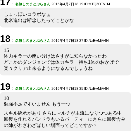
17
：
名無しのまとぷらさん
2016年4月7日18:19 ID:MTQ3OTA1M
しょっぼいコラボなぁ
北米進出は断念したってことかな
18
：
名無しのまとぷらさん
2016年4月7日18:27 ID:NzEwMjA4N
15
体力キラーの使い分けはさすがに知らなかったわ
どこかのダンジョンでは体力キラー持ち1体のおかげで
楽々クリア出来るようになるんでしょうね
19
：
名無しのまとぷらさん
2016年4月7日18:35 ID:NzEwMjA4N
10
勉強不足ですいません もう一つ
スキル継承があり さらにマルチが主流になりつつある中
回復を作れるパンドラもいるパーティーにさらに回復含み
の陣がわざわざほしい場面ってどこですか？