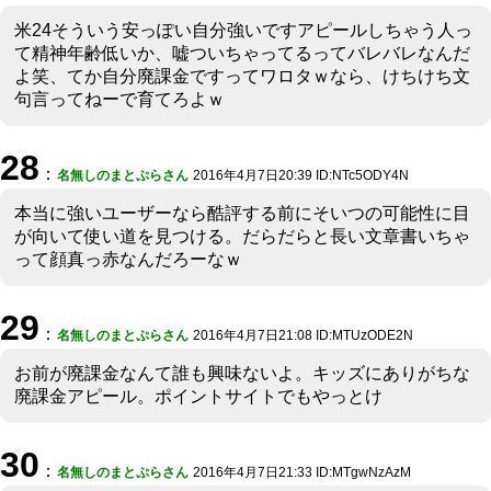
米24そういう安っぽい自分強いですアピールしちゃう人っ
て精神年齢低いか、嘘ついちゃってるってバレバレなんだ
よ笑、てか自分廃課金ですってワロタｗなら、けちけち文
句言ってねーで育てろよｗ
28
：
名無しのまとぷらさん
2016年4月7日20:39 ID:NTc5ODY4N
本当に強いユーザーなら酷評する前にそいつの可能性に目
が向いて使い道を見つける。だらだらと長い文章書いちゃ
って顔真っ赤なんだろーなｗ
29
：
名無しのまとぷらさん
2016年4月7日21:08 ID:MTUzODE2N
お前が廃課金なんて誰も興味ないよ。キッズにありがちな
廃課金アピール。ポイントサイトでもやっとけ
30
：
名無しのまとぷらさん
2016年4月7日21:33 ID:MTgwNzAzM