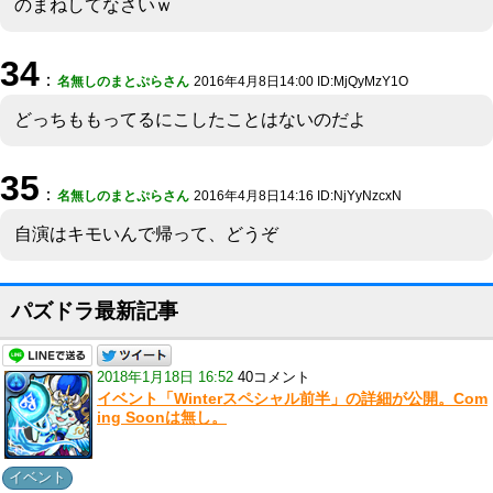
のまねしてなさいｗ
34
：
名無しのまとぷらさん
2016年4月8日14:00 ID:MjQyMzY1O
どっちももってるにこしたことはないのだよ
35
：
名無しのまとぷらさん
2016年4月8日14:16 ID:NjYyNzcxN
自演はキモいんで帰って、どうぞ
パズドラ最新記事
2018年1月18日 16:52
40コメント
イベント「Winterスペシャル前半」の詳細が公開。Com
ing Soonは無し。
イベント