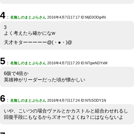
4
：
名無しのまとぷらさん
2016年4月7日17:17 ID:MjE0ODg4N
3
よく考えたら確かになw
天才キターーーーー@(・●・)@
5
：
名無しのまとぷらさん
2016年4月7日17:20 ID:NTgwNDYxM
6個で4倍か
英雄神がリーダーだった頃が懐かしい
6
：
名無しのまとぷらさん
2016年4月7日17:24 ID:NTc5ODY1N
いや、こいつの場合ヴァルとかカストルと組合わせれるし
回復手段にもなるからズオーでよくね？にはならないよ