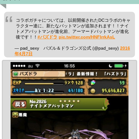
コラボガチャについては、以前開催されたDCコラボのキャ
ラクター達に、新たなバットマンが追加されます！！ナイ
トメアバットマンが進化前、アーマードバットマンが進化
後です！！
#パズドラ
pic.twitter.com/HNFIrrkAsL
— pad_sexy パズル＆ドラゴンズ公式 (@pad_sexy)
2016
年4月7日