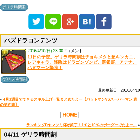
ゲリラ時間割
パズドラコンテンツ
2016/4/10(日) 23:00
2コメント
11日の予定。ゲリラ時間割はチョキメタと超キンカニ、
レアキャラ。降臨はドラゴンゾンビ、関銀屏、アテナ、
ハヌマーン降臨！
ゲリラ時間割
［最終更新日］2016/04/10
«
4月3週目でできるスキル上げ一覧まとめたよー【バットマンVSスーパーマン,青
の契約龍】
│
HOME
│
ランキングDヤマツミ杯が終了！1％と10％のボーダーでたよー。
»
04/11 ゲリラ時間割