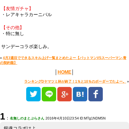
【友情ガチャ】
・レアキャラカーニバル
【その他】
・特に無し
サンデーコラボ楽しみ。
«
4月3週目でできるスキル上げ一覧まとめたよー【バットマンVSスーパーマン,青
の契約龍】
│
HOME
│
ランキングDヤマツミ杯が終了！1％と10％のボーダーでたよー。
»
1
：
名無しのまとぷらさん
2016年4月10日23:54 ID:MTg1NDM5N
銀魂コラボはよ