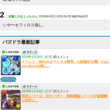
2
：
名無しのまとぷらさん
2016年4月11日05:04 ID:MjE5Nzk2O
いや〜セフィロス強し。
パズドラ最新記事
2018年1月18日 16:52
40コメント
イベント「Winterスペシャル前半」の詳細が公開。Com
ing Soonは無し。
イベント
2018年1月18日 12:27
10コメント
西洋シリーズ、旧ライダー、特殊降臨シリーズが超覚醒
に対応に。