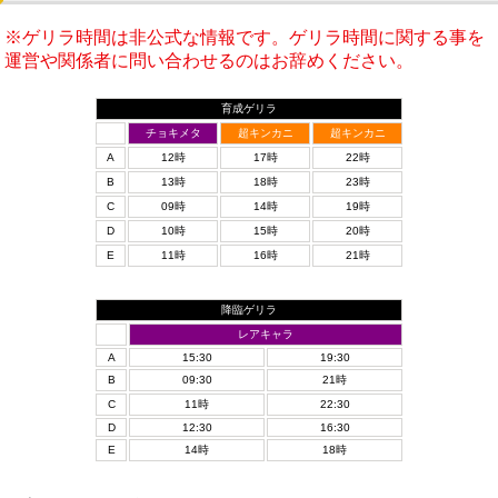
※ゲリラ時間は非公式な情報です。ゲリラ時間に関する事を
運営や関係者に問い合わせるのはお辞めください。
育成ゲリラ
チョキメタ
超キンカニ
超キンカニ
A
12時
17時
22時
B
13時
18時
23時
C
09時
14時
19時
D
10時
15時
20時
E
11時
16時
21時
降臨ゲリラ
レアキャラ
A
15:30
19:30
B
09:30
21時
C
11時
22:30
D
12:30
16:30
E
14時
18時