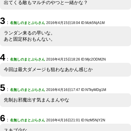
出てくる敵もマルチのやつと一緒かな？
3
：
名無しのまとぷらさん
2016年4月15日18:04 ID:Mzk5NjA1M
ランダン来るの早いな。
あと固定杯おもんない。
4
：
名無しのまとぷらさん
2016年4月15日18:26 ID:Mjc2ODM2N
今回は最大ダメージも狙わなあかん感じか
5
：
名無しのまとぷらさん
2016年4月16日17:47 ID:NTkyMDg1M
先制お邪魔出す気まんまんやな
6
：
名無しのまとぷらさん
2016年4月16日21:01 ID:NzM5NjY2N
スキブ少な