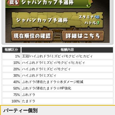
報酬区分
報酬内容
王冠/ハイぷれドラ/ミズピィ/モクピィ/ヒカピィ
1%
ハイぷれドラ/ミズピィ/モクピィ/ヒカピィ
10%
ハイぷれドラ/ミズピィ/モクピィ
20%
ハイぷれドラ/ミズピィ
30%
ぷれドラ/潜在たまドラ☆水ダメージ軽減
40%
ぷれドラ/潜在たまドラ☆HP強化
50%
ぷれドラ
75%
たまドラ
100%
パーティー個別