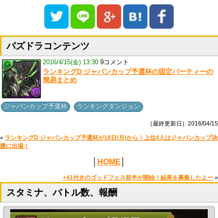
パズドラコンテンツ
2016/4/15(金) 13:30
9コメント
ランキングD ジャパンカップ予選杯の固定パーティーの
簡易まとめ
,
ジャパンカップ予選杯
ランキングダンジョン
［最終更新日］2016/04/15
«
ランキングD ジャパンカップ予選杯が18日(月)から！上位4人はジャパンカップ決
勝に出場！
│
HOME
│
+41付きのゴッドフェス前半が開始！結果を募集したよー
»
スタミナ、バトル数、報酬