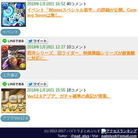
2018年1月18日 16:52
40コメント
イベント「Winterスペシャル前半」の詳細が公開。Com
ing Soonは無し。
イベント
2018年1月18日 12:27
10コメント
西洋シリーズ、旧ライダー、特殊降臨シリーズが超覚醒
に対応に。
上方修正
2018年1月16日 15:55
18コメント
Ver12.6アプデ。ガチャ確率の表記が実装。
アプデVer12.6
(c) 2012-2017 パズドラまとめぷらす
Twitter：
@pad_plus
/ Mail：
padplus4@gmail.com