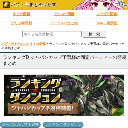
パズドラまとめぷらす
キャラ図鑑
アーマー図鑑
レーダー図鑑
ゲリラ時間割
ノーコンパまとめ
マルチ掲示板
パズドラまとめぷらす
>
未分類
>
ランキングD ジャパンカップ予選杯の固定パーティー
の簡易まとめ
ランキングD ジャパンカップ予選杯の固定パーティーの簡易
まとめ
,
ジャパンカップ予選杯
ランキングダンジョン