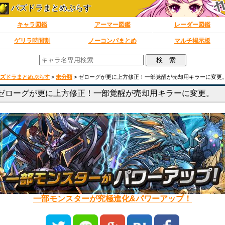
パズドラまとめぷらす
キャラ図鑑
アーマー図鑑
レーダー図鑑
ゲリラ時間割
ノーコンパまとめ
マルチ掲示板
ズドラまとめぷらす
>
未分類
>
ゼローグが更に上方修正！一部覚醒が売却用キラーに変更
ゼローグが更に上方修正！一部覚醒が売却用キラーに変更。
一部モンスターが究極進化&パワーアップ！