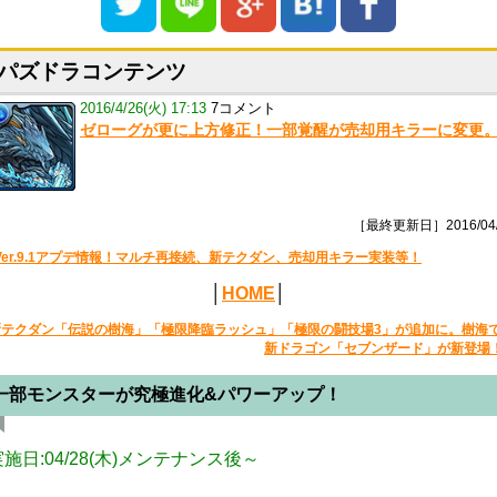
パズドラコンテンツ
2016/4/26(火) 17:13
7コメント
ゼローグが更に上方修正！一部覚醒が売却用キラーに変更
［最終更新日］2016/04/
Ver.9.1アプデ情報！マルチ再接続、新テクダン、売却用キラー実装等！
│
HOME
│
新テクダン「伝説の樹海」「極限降臨ラッシュ」「極限の闘技場3」が追加に。樹海
新ドラゴン「セブンザード」が新登場
一部モンスターが究極進化&パワーアップ！
実施日:04/28(木)メンテナンス後～