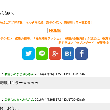
あら強い。
Ver.9.1アプデ情報！マルチ再接続、新テクダン、売却用キラー実装等！
│
HOME
│
新テクダン「伝説の樹海」「極限降臨ラッシュ」「極限の闘技場3」が追加に。樹海
新ドラゴン「セブンザード」が新登場
1
：
名無しのまとぷらさん
2016年4月26日17:26 ID:OTU3MTA4N
売却用キラーｗｗｗｗ
2
：
名無しのまとぷらさん
2016年4月26日17:34 ID:NTQ0NDczM
お、おう…