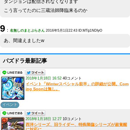
ダンジョンは配信されなくなります
こう言ってたのに三蔵法師降臨来るのか
9
：
名無しのまとぷらさん
2016年5月1日22:43 ID:MTg1NDIyO
あ、間違えましたw
パズドラ最新記事
2018年1月18日 16:52
40コメント
イベント「Winterスペシャル前半」の詳細が公開。Com
ing Soonは無し。
イベント
2018年1月18日 12:27
10コメント
西洋シリーズ、旧ライダー、特殊降臨シリーズが超覚醒
に対応に。