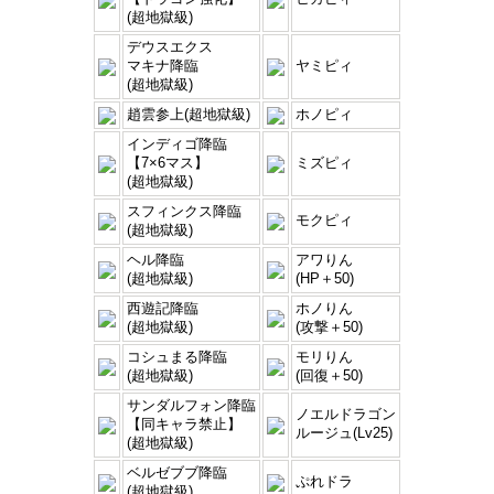
(超地獄級)
デウスエクス
マキナ降臨
ヤミピィ
(超地獄級)
趙雲参上(超地獄級)
ホノピィ
インディゴ降臨
【7×6マス】
ミズピィ
(超地獄級)
スフィンクス降臨
モクピィ
(超地獄級)
ヘル降臨
アワりん
(超地獄級)
(HP＋50)
西遊記降臨
ホノりん
(超地獄級)
(攻撃＋50)
コシュまる降臨
モリりん
(超地獄級)
(回復＋50)
サンダルフォン降臨
ノエルドラゴン
【同キャラ禁止】
ルージュ(Lv25)
(超地獄級)
ベルゼブブ降臨
ぷれドラ
(超地獄級)