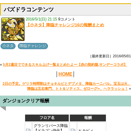
パズドラコンテンツ
2016/5/1(日) 21:15
9コメント
【小ネタ】降臨チャレンジ16の報酬まとめ
,
小ネタ
降臨チャレンジ
［最終更新日］2016/05/01
«
5月2週目でできるスキル上げ一覧まとめたよー【赤の契約龍,サンデーコラボ】
│
HOME
│
2日の予定。ゲリラ時間割はチョキルビとデブメタ、降臨カーニバル。宝玉は火、
降臨は五右衛門、トト＆ソティス、ゼローグ∞、ヘララッシュ！
»
ダンジョンクリア報酬
フロア名
報酬
グランリバース降臨
【ドラゴン強化】
ヒカピィ