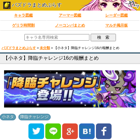
パズドラまとめぷらす
キャラ図鑑
アーマー図鑑
レーダー図鑑
ゲリラ時間割
ノーコンパまとめ
マルチ掲示板
パズドラまとめぷらす
>
未分類
>
【小ネタ】降臨チャレンジ16の報酬まとめ
【小ネタ】降臨チャレンジ16の報酬まとめ
,
小ネタ
降臨チャレンジ