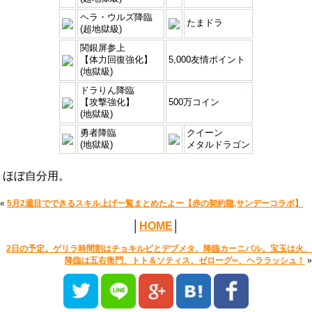
ヘラ・ウルズ降臨
たまドラ
(超地獄級)
関銀屏参上
【体力回復強化】
5,000友情ポイント
(地獄級)
ドラりん降臨
【攻撃強化】
500万コイン
(地獄級)
勇者降臨
クイーン
(地獄級)
メタルドラゴン
ほぼ自分用。
«
5月2週目でできるスキル上げ一覧まとめたよー【赤の契約龍,サンデーコラボ】
│
HOME
│
2日の予定。ゲリラ時間割はチョキルビとデブメタ、降臨カーニバル。宝玉は火、
降臨は五右衛門、トト＆ソティス、ゼローグ∞、ヘララッシュ！
»