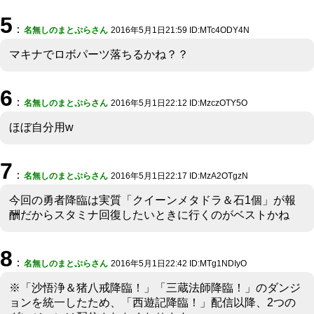
5
：
名無しのまとぷらさん
2016年5月1日21:59 ID:MTc4ODY4N
マキナでロボパーツ落ちるかね？？
6
：
名無しのまとぷらさん
2016年5月1日22:12 ID:MzczOTY5O
ほぼ自分用w
7
：
名無しのまとぷらさん
2016年5月1日22:17 ID:MzA2OTgzN
今回の勇者降臨は実質「クイーンメタドラ＆石1個」が報
酬だからスタミナ回復したいときに行くのがベストかね
8
：
名無しのまとぷらさん
2016年5月1日22:42 ID:MTg1NDIyO
※「沙悟浄＆猪八戒降臨！」「三蔵法師降臨！」のダンジ
ョンを統一したため、「西遊記降臨！」配信以降、2つの