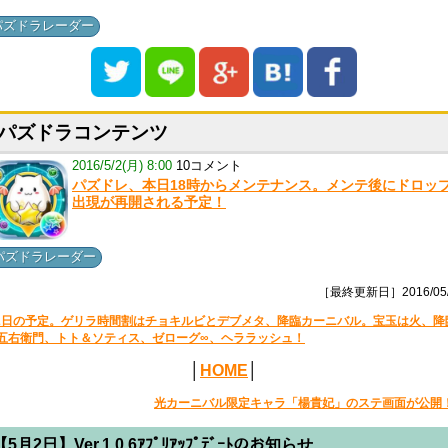
パズドラレーダー
パズドラコンテンツ
2016/5/2(月) 8:00
10コメント
パズドレ、本日18時からメンテナンス。メンテ後にドロッ
出現が再開される予定！
パズドラレーダー
［最終更新日］2016/05/
2日の予定。ゲリラ時間割はチョキルビとデブメタ、降臨カーニバル。宝玉は火、降
五右衛門、トト＆ソティス、ゼローグ∞、ヘララッシュ！
│
HOME
│
光カーニバル限定キャラ「楊貴妃」のステ画面が公開
【5月2日】Ver.1.0.6ｱﾌﾟﾘｱｯﾌﾟﾃﾞｰﾄのお知らせ