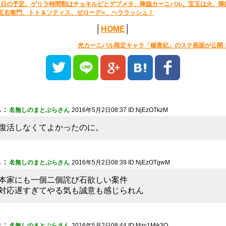
2日の予定。ゲリラ時間割はチョキルビとデブメタ、降臨カーニバル。宝玉は火、降
五右衛門、トト＆ソティス、ゼローグ∞、ヘララッシュ！
│
HOME
│
光カーニバル限定キャラ「楊貴妃」のステ画面が公開
1
：
名無しのまとぷらさん
2016年5月2日08:37 ID:NjEzOTkzM
復活しなくてよかったのに。
2
：
名無しのまとぷらさん
2016年5月2日08:39 ID:NjEzOTgwM
本家にも一個二個詫び石欲しい案件
対応遅すぎてやる気も誠意も感じられん
3
：
名無しのまとぷらさん
2016年5月2日08:44 ID:Mzc1Mjk3O