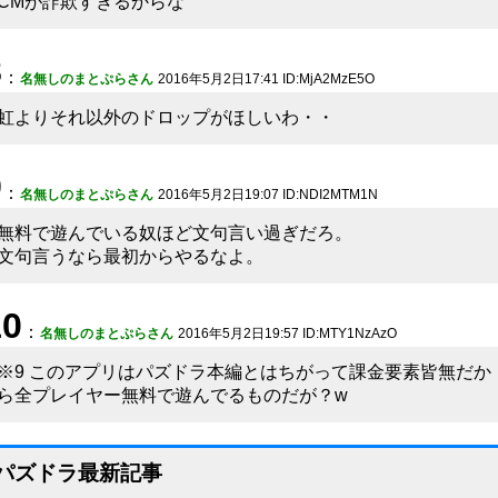
CMが詐欺すぎるからな
8
：
名無しのまとぷらさん
2016年5月2日17:41 ID:MjA2MzE5O
虹よりそれ以外のドロップがほしいわ・・
9
：
名無しのまとぷらさん
2016年5月2日19:07 ID:NDI2MTM1N
無料で遊んでいる奴ほど文句言い過ぎだろ。
文句言うなら最初からやるなよ。
10
：
名無しのまとぷらさん
2016年5月2日19:57 ID:MTY1NzAzO
※9 このアプリはパズドラ本編とはちがって課金要素皆無だか
ら全プレイヤー無料で遊んでるものだが？w
パズドラ最新記事