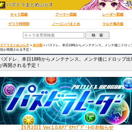
パズドラまとめぷらす
キャラ図鑑
アーマー図鑑
レーダー図鑑
ゲリラ時間割
ノーコンパまとめ
マルチ掲示板
ズドラまとめぷらす
>
未分類
>
パズドレ、本日18時からメンテナンス。メンテ後にドロッ
現が再開される予定！
パズドレ、本日18時からメンテナンス。メンテ後にドロップ出
が再開される予定！
【5月2日】Ver.1.0.6ｱﾌﾟﾘｱｯﾌﾟﾃﾞｰﾄのお知らせ