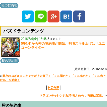
橙の契約龍
パズドラコンテンツ
2016/5/6(金) 16:48
8コメント
5/9(月)から橙の契約龍が開始。判明スキル上げは「ユニ
コーンライダー」
橙の契約龍
［最終更新日］2016/05/06
«
既存のぷぎゅコレキャラが上方修正！「ミニ闇めた」「ミニ光めた」「ミニ赤そ
にあ」が対象！
│
HOME
│
ドラゴンチャレンジ2が5/9(月)から。報酬は宝玉。
»
橙の契約龍