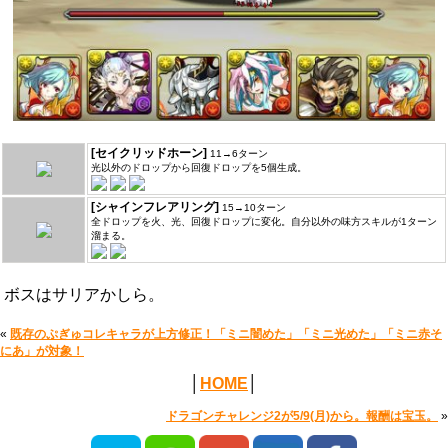
[セイクリッドホーン]
11→6ターン
光以外のドロップから回復ドロップを5個生成。
[シャインフレアリング]
15→10ターン
全ドロップを火、光、回復ドロップに変化。自分以外の味方スキルが1ターン
溜まる。
ボスはサリアかしら。
«
既存のぷぎゅコレキャラが上方修正！「ミニ闇めた」「ミニ光めた」「ミニ赤そ
にあ」が対象！
│
HOME
│
ドラゴンチャレンジ2が5/9(月)から。報酬は宝玉。
»