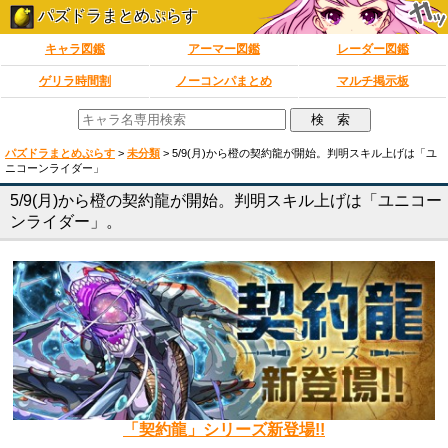
パズドラまとめぷらす
キャラ図鑑
アーマー図鑑
レーダー図鑑
ゲリラ時間割
ノーコンパまとめ
マルチ掲示板
パズドラまとめぷらす
>
未分類
>
5/9(月)から橙の契約龍が開始。判明スキル上げは「ユ
ニコーンライダー」
5/9(月)から橙の契約龍が開始。判明スキル上げは「ユニコー
ンライダー」。
「契約龍」シリーズ新登場!!