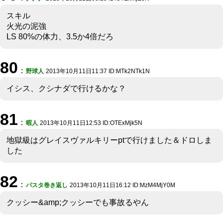
スキル
火光の泥強
LS 80%の体力、3.5か4倍だろ
80
：
野球人
2013年10月11日11:37 ID:MTk2NTk1N
イシス、クシナダで行けるかな？
81
：
暇人
2013年10月11日12:53 ID:OTExMjk5N
地獄級はグレイスヴァルキリーptで行けました＆ドロしま
した
82
：
パスタ巻き返し
2013年10月11日16:12 ID:MzM4MjY0M
クッシー&amp;クッシーでも事故るやん