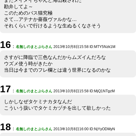
またメイメイちゃんと海山殺された
勘弁してよ～
このためのバス猫究極
さて…アテナか薔薇ヴァルかな…
それくらいで行けるような生ぬるくなさそう
16
：
名無しのまとぷらさん
2013年10月8日15:58 ID:MTY5Nzk1M
さすがに降臨で三色なんだからムズイんだろな
ウズメ使う時がきたか
当日は今までのフレ欄とは違う世界になるのかな
17
：
名無しのまとぷらさん
2013年10月8日15:58 ID:MjQ1NTgzM
しかしなぜタケミナカタなんだ
こういう扱いでタケミカヅチを出して欲しかった
18
：
名無しのまとぷらさん
2013年10月8日16:00 ID:NjYyODMyN