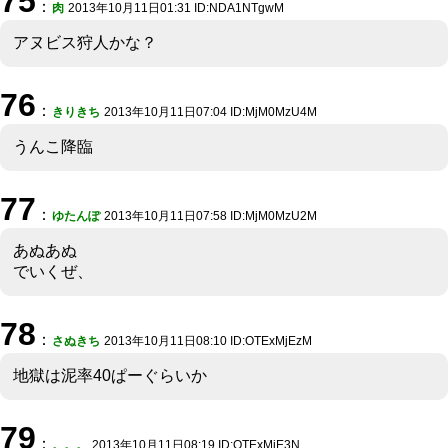
75
：
肉
2013年10月11日01:31 ID:NDA1NTgwM
アヌビス狩人かな？
76
：
きりきち
2013年10月11日07:04 ID:MjM0MzU4M
うんこ降臨
77
：
ゆたんぽ
2013年10月11日07:58 ID:MjM0MzU2M
あぬあぬ
でいくぜ、
78
：
さぬきち
2013年10月11日08:10 ID:OTExMjEzM
地獄は泥率40ぱーぐらいか
79
：
。。。
2013年10月11日08:19 ID:OTExMjE3N