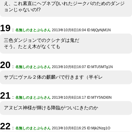
え、これ素直にヘブネプ()いれたジークパのためのダンジ
ョンじゃないの!?
19
：
名無しのまとぷらさん
2013年10月8日16:04 ID:MjQyNjM1N
三色ダンジョンでのクシナダは鬼だ
そう。たとえ木がなくても
20
：
名無しのまとぷらさん
2013年10月8日16:07 ID:MTU5MTg1N
サブにヴァル２体の麒麟パで行きます（半ギレ
21
：
名無しのまとぷらさん
2013年10月8日16:17 ID:MTY5NDI0N
アヌビス神様が輝ける降臨がついにきたのか
22
：
名無しのまとぷらさん
2013年10月8日16:25 ID:Mjk2Nzg1O