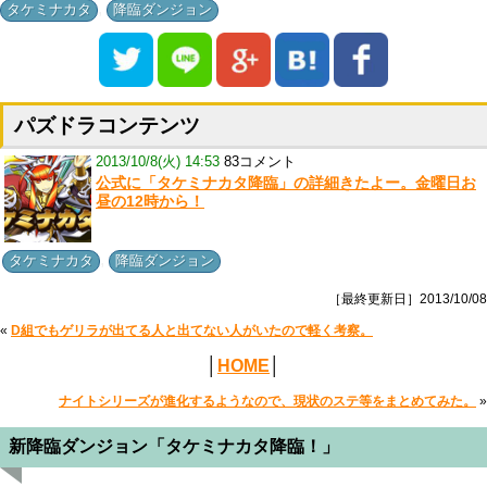
,
タケミナカタ
降臨ダンジョン
パズドラコンテンツ
2013/10/8(火) 14:53
83コメント
公式に「タケミナカタ降臨」の詳細きたよー。金曜日お
昼の12時から！
,
タケミナカタ
降臨ダンジョン
［最終更新日］2013/10/08
«
D組でもゲリラが出てる人と出てない人がいたので軽く考察。
│
HOME
│
ナイトシリーズが進化するようなので、現状のステ等をまとめてみた。
»
新降臨ダンジョン「タケミナカタ降臨！」