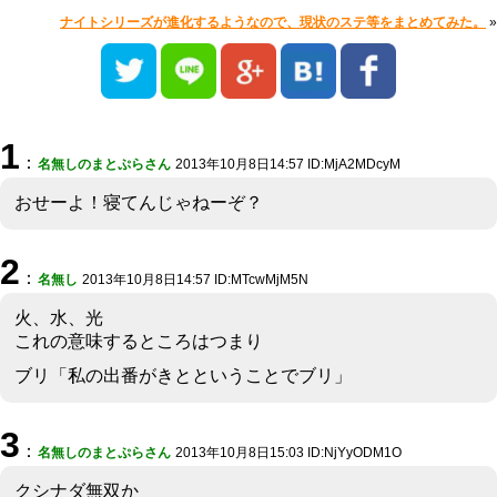
ナイトシリーズが進化するようなので、現状のステ等をまとめてみた。
»
1
：
名無しのまとぷらさん
2013年10月8日14:57 ID:MjA2MDcyM
おせーよ！寝てんじゃねーぞ？
2
：
名無し
2013年10月8日14:57 ID:MTcwMjM5N
火、水、光
これの意味するところはつまり
ブリ「私の出番がきとということでブリ」
3
：
名無しのまとぷらさん
2013年10月8日15:03 ID:NjYyODM1O
クシナダ無双か