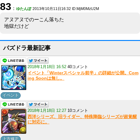
83
：
ゆたんぽ
2013年10月11日16:32 ID:MjM0MzU2M
アヌアヌでのーこん落ちた
地獄だけど
パズドラ最新記事
2018年1月18日 16:52
40コメント
イベント「Winterスペシャル前半」の詳細が公開。Com
ing Soonは無し。
イベント
2018年1月18日 12:27
10コメント
西洋シリーズ、旧ライダー、特殊降臨シリーズが超覚醒
に対応に。
上方修正