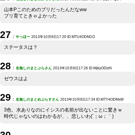
山本Pこのためのブリだったんだなww
ブリ育てときゃよかった
27
：
やっほー
2013年10月8日17:20 ID:MTU4ODM1O
ステータスは？
28
：
名無しのまとぷらさん
2013年10月8日17:26 ID:MjkyODIzN
ゼウスはよ
29
：
名無しのまとめぷらすさん
2013年10月8日17:34 ID:MTY4ODMxM
3色、水ありなのにイシスの名前が出ないことに驚きｗ
時代じゃないのはわかるが、、悲しいわ(´；ω；｀)
30