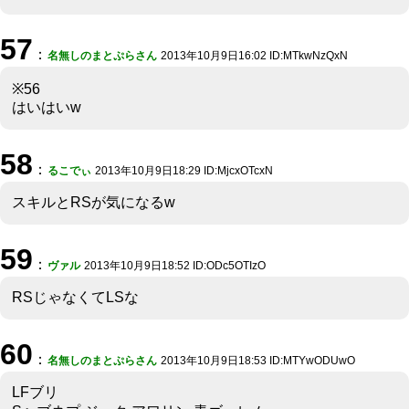
57
：
名無しのまとぷらさん
2013年10月9日16:02 ID:MTkwNzQxN
※56
はいはいw
58
：
るこでぃ
2013年10月9日18:29 ID:MjcxOTcxN
スキルとRSが気になるw
59
：
ヴァル
2013年10月9日18:52 ID:ODc5OTIzO
RSじゃなくてLSな
60
：
名無しのまとぷらさん
2013年10月9日18:53 ID:MTYwODUwO
LFブリ