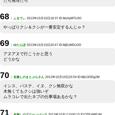
たら無理だろ
68
：
ふるでぃ
2013年10月10日18:37 ID:MzAyMTU3O
やっぱりクシ＆クシが一番安定するんじゃ？
69
：
ゆたんぽ
2013年10月10日20:47 ID:MjEzMDU3O
アヌアヌで行こうかと思う
どうかな
70
：
名無しのまとぷらさん
2013年10月10日20:54 ID:MjU3ODg2M
イシス、バステ、イヌ、クシ無双かな
木無くてもクシは強いぞ
ムラコレで出たネプの仕事場あるかな？
71
：
名無しのグリーンバック
2013年10月11日00:15 ID:OTExMjEzM