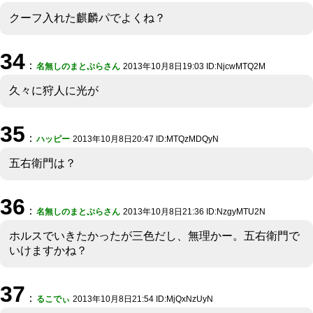
クーフ入れた麒麟パでよくね？
34
：
名無しのまとぷらさん
2013年10月8日19:03 ID:NjcwMTQ2M
久々に狩人に光が
35
：
ハッピー
2013年10月8日20:47 ID:MTQzMDQyN
五右衛門は？
36
：
名無しのまとぷらさん
2013年10月8日21:36 ID:NzgyMTU2N
ホルスでいきたかったが三色だし、無理かー。五右衛門で
いけますかね？
37
：
るこでぃ
2013年10月8日21:54 ID:MjQxNzUyN