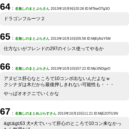
64
：
名無しのまとぷらさん
2013年10月9日20:26 ID:MTkwOTg3O
ドラゴンフルーツ２
65
：
名無しのまとぷらさん
2013年10月10日05:56 ID:MjEyNzY5M
仕方ないがフレンドの297のイシス使ってやるか
66
：
名無しのまとぷらさん
2013年10月10日07:22 ID:Mjc3NDgyO
アヌビス肝心なところで10コンボ出ないんだよなｗ
クシナダは木だから最後押しきれない可能性も・・・
やっぱオオクニでいくかな
67
：
名無しのまとめぷらすさん
2013年10月10日11:21 ID:MjE2OTU3N
&gt;&gt;63 犬×犬でいって肝心のところで10コン来なかっ