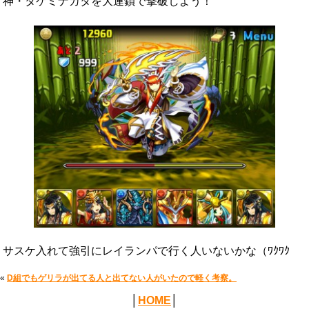
神・タケミナカタを大連鎖で撃破しよう！
サスケ入れて強引にレイランパで行く人いないかな（ﾜｸﾜｸ
«
D組でもゲリラが出てる人と出てない人がいたので軽く考察。
│
HOME
│