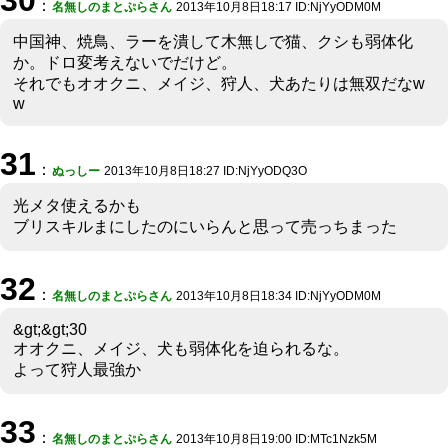
：
名無しのまとぷらさん
2013年10月8日18:17 ID:NjYyODM0M
中国神、焼鳥、ラーを潰して木無しで猫、クシも弱体化
か。ドロ変考えないでだけど。
それでもオオクニ、メイジ、狩人、犬あたりは無双だなw
w
31
：
ぬっしー
2013年10月8日18:27 ID:NjYyODQ3O
光メタ使えるかも
ブリスキルまにしたのにいらんと思って売っちまった
32
：
名無しのまとぷらさん
2013年10月8日18:34 ID:NjYyODM0M
&gt;&gt;30
オオクニ、メイジ、犬も弱体化を迫られるな。
よって狩人最強か
33
：
名無しのまとぷらさん
2013年10月8日19:00 ID:MTc1Nzk5M