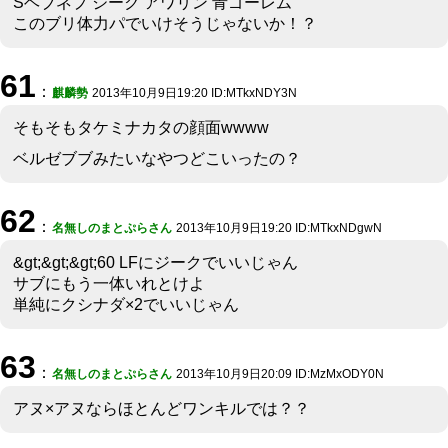
Sヘブネプ ジーク アワリン 青ゴーレム
このブリ体力パでいけそうじゃないか！？
61
：
麒麟勢
2013年10月9日19:20 ID:MTkxNDY3N
そもそもタケミナカタの顔面wwww
ベルゼブブみたいなやつどこいったの？
62
：
名無しのまとぷらさん
2013年10月9日19:20 ID:MTkxNDgwN
&gt;&gt;&gt;60 LFにジークでいいじゃん
サブにもう一体いれとけよ
単純にクシナダ×2でいいじゃん
63
：
名無しのまとぷらさん
2013年10月9日20:09 ID:MzMxODY0N
アヌ×アヌならほとんどワンキルでは？？