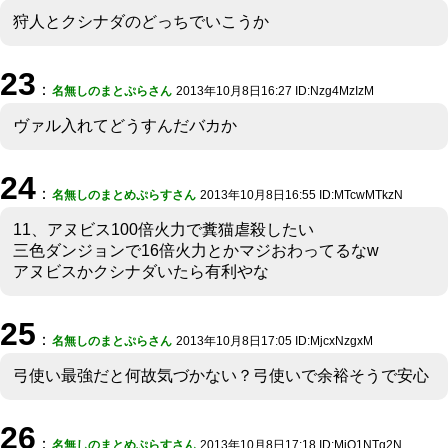
狩人とクシナダのどっちでいこうか
23
：
名無しのまとぷらさん
2013年10月8日16:27 ID:Nzg4MzIzM
ヴァル入れてどうすんだバカか
24
：
名無しのまとめぷらすさん
2013年10月8日16:55 ID:MTcwMTkzN
11、アヌビス100倍火力で糞猫虐殺したい
三色ダンジョンで16倍火力とかマジおわってるなw
アヌビスかクシナダいたら有利やな
25
：
名無しのまとぷらさん
2013年10月8日17:05 ID:MjcxNzgxM
弓使い最強だと何故気づかない？弓使いで余裕そうで安心
26
：
名無しのまとめぷらすさん
2013年10月8日17:18 ID:MjQ1NTg2N