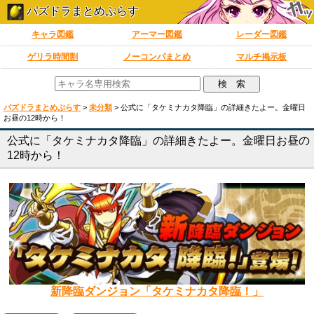
パズドラまとめぷらす
キャラ図鑑
アーマー図鑑
レーダー図鑑
ゲリラ時間割
ノーコンパまとめ
マルチ掲示板
パズドラまとめぷらす
>
未分類
>
公式に「タケミナカタ降臨」の詳細きたよー。金曜日
お昼の12時から！
公式に「タケミナカタ降臨」の詳細きたよー。金曜日お昼の
12時から！
新降臨ダンジョン「タケミナカタ降臨！」