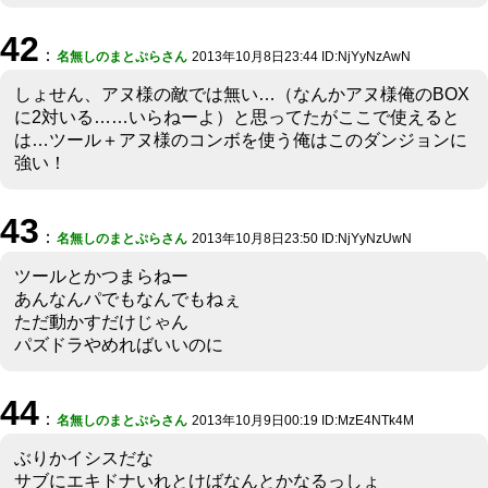
42
：
名無しのまとぷらさん
2013年10月8日23:44 ID:NjYyNzAwN
しょせん、アヌ様の敵では無い…（なんかアヌ様俺のBOX
に2対いる……いらねーよ）と思ってたがここで使えると
は…ツール＋アヌ様のコンボを使う俺はこのダンジョンに
強い！
43
：
名無しのまとぷらさん
2013年10月8日23:50 ID:NjYyNzUwN
ツールとかつまらねー
あんなんパでもなんでもねぇ
ただ動かすだけじゃん
パズドラやめればいいのに
44
：
名無しのまとぷらさん
2013年10月9日00:19 ID:MzE4NTk4M
ぶりかイシスだな
サブにエキドナいれとけばなんとかなるっしょ