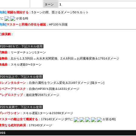
ターン
1
[先制]
戦闘を開始する
：5ターンの間、受けるダメージ50％カット
Tに
が居る時
[先制]
マスターと同種の存在を確認
：HP100％回復
幻操演劇
：
HP20〜80％で、下記スキル使用
円舞曲
：リーダーチェンジ1ターン
輪舞曲
：左から1,3,5列目→火水木光闇変換、2,4,6列目→お邪魔毒変換＆17914ダメージ
鎮魂曲
：スキル遅延0〜3ターン
HP20％以上で、下記スキル使用
エレメンタルターン
：自身の属性をランダム変化＆21497ダメージ [隔ターン]
リペアーアラベスク
：自身のHP30％回復＆14331ダメージ
アレグロステップ
：連続攻撃26871ダメージ
HP20％未満で、下記スキル使用
プレパラシオン
：スキル遅延1ターン＆23288ダメージ
マスターの敵は全て殲滅する
：179140ダメージ [PTに
が居る時]
唐突なる絶対的終演
：179140ダメージ
OSS