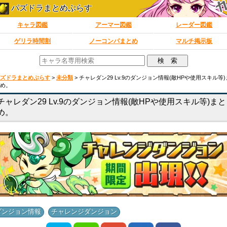
パズドラまとめぷらす
キャラ図鑑
アーマー図鑑
レーダー図鑑
ゲリラ時間割
ノーコンパまとめ
マルチ掲示板
ズドラまとめぷらす
>
未分類
>
チャレダン29 Lv.9のダンジョン情報(敵HPや使用スキル等)
め。
チャレダン29 Lv.9のダンジョン情報(敵HPや使用スキル等)まと
め。
,
ダンジョン情報
チャレンジダンジョン