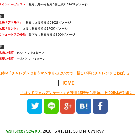
ベインハーヴェスト
：猛毒以外から猛毒9個生成＆68028ダメージ
B群
血咲「アネモネ」
：猛毒→回復変換＆68028ダメージ
呪花「ミント」
：回復→猛毒変換＆17007ダメージ
コキュートスの浸蝕
：最下段→猛毒変換＆8504ダメージ
C群
浅眠の揺籃
：2体バインド2ターン
転寝の揺籃
：全体バインド1ターン
山本P「チャレダンはもうマンネリっぽいので、新しい事にチャレンジせねば。」
│
HOME
│
「ゴッドフェスアンケート」が明日15時から開始。上位25体が対象に
1
：
名無しのまとぷらさん
2016年5月18日13:50 ID:NTUyNTgyM