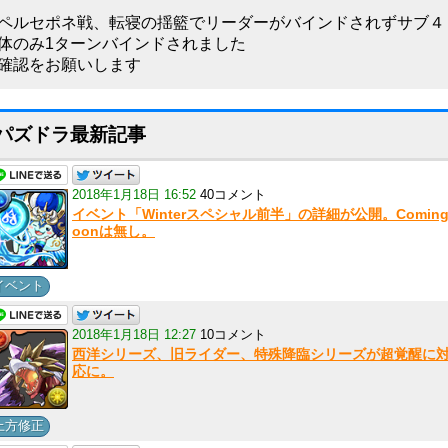
ペルセポネ戦、転寝の揺籃でリーダーがバインドされずサブ４
体のみ1ターンバインドされました
確認をお願いします
パズドラ最新記事
2018年1月18日 16:52
40コメント
イベント「Winterスペシャル前半」の詳細が公開。Coming
oonは無し。
イベント
2018年1月18日 12:27
10コメント
西洋シリーズ、旧ライダー、特殊降臨シリーズが超覚醒に
応に。
上方修正