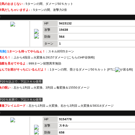
元気のおまじない
：5ターンの間、ダメージ50％カット
本気だしちゃいますよ♪
：5ターンの間、攻撃力2倍
F
HP
9415132
攻撃
19438
防御
564
ターン
1
[先制]
1ターンも待ってやらねぇ！
：スキル封印5ターン
燃えろ！
：上から4段目→火変換＆29157ダメージ [こちらのHP全快時]
地獄を見せてやるよ
：999ターン状態異常無効
なんでお前がそっちにいるんだよ！
：1ターンの間、受けるダメージ50％カット [PTに
が居る時]
HP20％以上で、下記スキル使用
炎の呪い
：左から1列目→火変換、3列目→毒変換＆15550ダメージ
HP20％未満で、下記スキル使用
爆進フレイムロード
：左から1列目→火変換、右から3列目→火変換＆58314ダメージ
F
HP
9154778
攻撃
スキル
防御
658