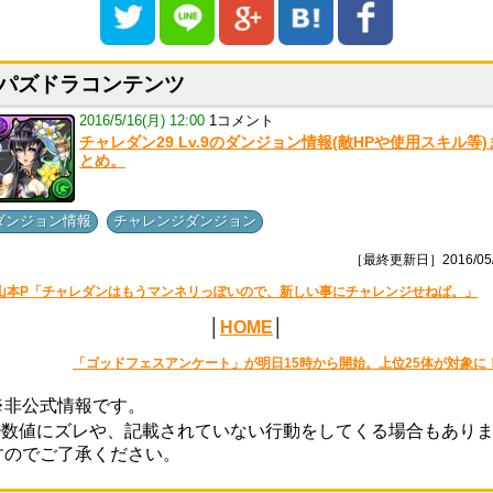
パズドラコンテンツ
2016/5/16(月) 12:00
1コメント
チャレダン29 Lv.9のダンジョン情報(敵HPや使用スキル等)
とめ。
,
ダンジョン情報
チャレンジダンジョン
［最終更新日］2016/05/
山本P「チャレダンはもうマンネリっぽいので、新しい事にチャレンジせねば。」
│
HOME
│
「ゴッドフェスアンケート」が明日15時から開始。上位25体が対象に
※非公式情報です。
※数値にズレや、記載されていない行動をしてくる場合もあり
すのでご了承ください。