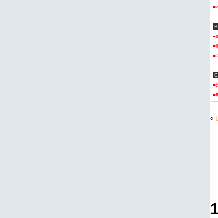
■
■
■
■
■
■
«