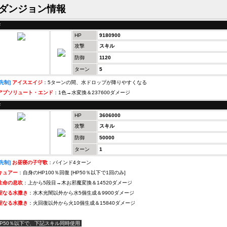
ダンジョン情報
F
HP
9180900
攻撃
スキル
防御
1120
ターン
5
[先制]
アイスエイジ
：5ターンの間、水ドロップが降りやすくなる
アブソリュート・エンド
：1色→水変換＆237600ダメージ
F
HP
3606000
攻撃
スキル
防御
50000
ターン
1
[先制]
お昼寝の子守歌
：バインド4ターン
キュアー
：自身のHP100％回復 [HP50％以下で1回のみ]
生命の息吹
：上から5段目→木お邪魔変換＆14520ダメージ
聖なる水撒き
：水木光闇以外から水5個生成＆9900ダメージ
聖なる水撒き
：火回復以外から火10個生成＆15840ダメージ
HP50％以下で、下記スキル同時使用