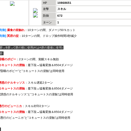
HP
10868651
攻撃
スキル
防御
672
ターン
1
[先制]
腐食の前触れ
：10ターンの間、ダメージ50％カット
[先制]
冥府の掟
：10ターンの間、ドロップ操作時間3秒減少
A群→B群→C群の順に使用(A’はA群の最後に使用)
A群
昏睡のポピー
：2ターンの間、覚醒スキル無効
コキュートスの浸蝕
：最下段→猛毒変換＆8504ダメージ
”昏睡のポピー”と”コキュートスの浸蝕”は同時使用
誘惑のナルキッソス
：スキル遅延2ターン
コキュートスの浸蝕
：最下段→猛毒変換＆8504ダメージ
”誘惑のナルキッソス”と”コキュートスの浸蝕”は同時使用
愚行のピューニカ
：スキル封印2ターン
コキュートスの浸蝕
：最下段→猛毒変換＆8504ダメージ
”愚行のピューニカ”と”コキュートスの浸蝕”は同時使用