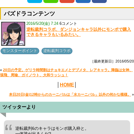
パズドラコンテンツ
2016/5/20(金) 7:24
6コメント
逆転裁判コラボ、ダンジョンキャラ以外にモンポで購入
できるキャラもいるみたい。
,
モンスターポイント
逆転裁判コラボ
［最終更新日］2016/05/20
«
20日の予定。ゲリラ時間割はチョキエメとデブメタ、レアキャラ。降臨は女神、
張飛、周瑜、ガイノウト、大和ラッシュ！
│
HOME
│
本日20日(金)12時からのカーニバルは「水カーニバル」以外の何かな模様。
»
ツイッターより
逆転裁判6のキャラはモンポ購入枠と。
一体誰が出るんだ?