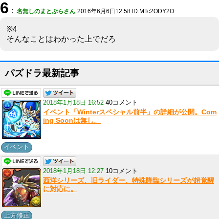
6
：
名無しのまとぷらさん
2016年6月6日12:58 ID:MTc2ODY2O
※4
そんなことはわかった上でだろ
パズドラ最新記事
2018年1月18日 16:52
40コメント
イベント「Winterスペシャル前半」の詳細が公開。Com
ing Soonは無し。
イベント
2018年1月18日 12:27
10コメント
西洋シリーズ、旧ライダー、特殊降臨シリーズが超覚醒
に対応に。
上方修正