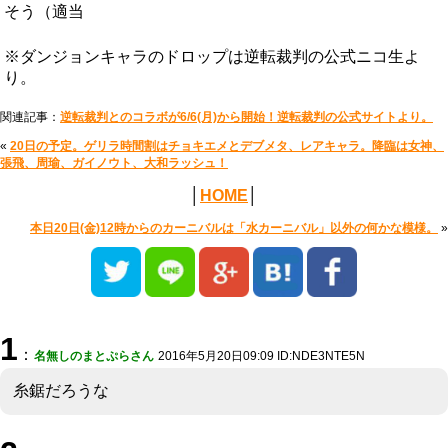
そう（適当
※ダンジョンキャラのドロップは逆転裁判の公式ニコ生よ
り。
関連記事：
逆転裁判とのコラボが6/6(月)から開始！逆転裁判の公式サイトより。
«
20日の予定。ゲリラ時間割はチョキエメとデブメタ、レアキャラ。降臨は女神、
張飛、周瑜、ガイノウト、大和ラッシュ！
│
HOME
│
本日20日(金)12時からのカーニバルは「水カーニバル」以外の何かな模様。
»
1
：
名無しのまとぷらさん
2016年5月20日09:09 ID:NDE3NTE5N
糸鋸だろうな