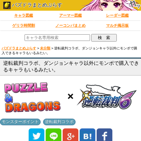
パズドラまとめぷらす
キャラ図鑑
アーマー図鑑
レーダー図鑑
ゲリラ時間割
ノーコンパまとめ
マルチ掲示板
パズドラまとめぷらす
>
未分類
>
逆転裁判コラボ、ダンジョンキャラ以外にモンポで購
入できるキャラもいるみたい。
逆転裁判コラボ、ダンジョンキャラ以外にモンポで購入でき
るキャラもいるみたい。
,
モンスターポイント
逆転裁判コラボ