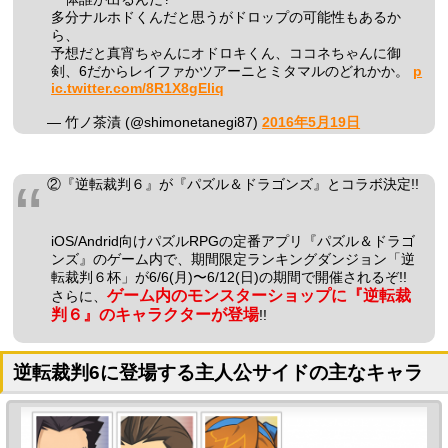
多分ナルホドくんだと思うがドロップの可能性もあるか
ら、
予想だと真宵ちゃんにオドロキくん、ココネちゃんに御
剣、6だからレイファかツアーニとミタマルのどれかか。
p
ic.twitter.com/8R1X8gEliq
— 竹ノ茶漬 (@shimonetanegi87)
2016年5月19日
②『逆転裁判６』が『パズル＆ドラゴンズ』とコラボ決定!!
iOS/Andrid向けパズルRPGの定番アプリ『パズル＆ドラゴ
ンズ』のゲーム内で、期間限定ランキングダンジョン「逆
転裁判６杯」が6/6(月)〜6/12(日)の期間で開催されるぞ!!
ゲーム内のモンスターショップに『逆転裁
さらに、
判６』のキャラクターが登場
!!
逆転裁判6に登場する主人公サイドの主なキャラ