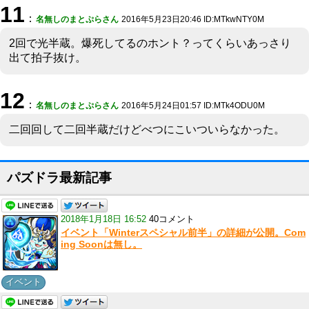
11
：
名無しのまとぷらさん
2016年5月23日20:46 ID:MTkwNTY0M
2回で光半蔵。爆死してるのホント？ってくらいあっさり
出て拍子抜け。
12
：
名無しのまとぷらさん
2016年5月24日01:57 ID:MTk4ODU0M
二回回して二回半蔵だけどべつにこいついらなかった。
パズドラ最新記事
2018年1月18日 16:52
40コメント
イベント「Winterスペシャル前半」の詳細が公開。Com
ing Soonは無し。
イベント