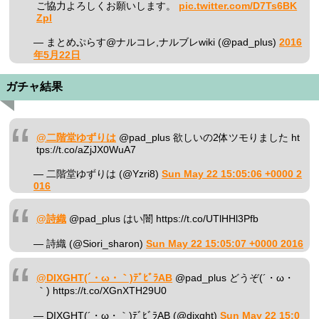
ご協力よろしくお願いします。
pic.twitter.com/D7Ts6BK
Zpl
— まとめぷらす@ナルコレ,ナルブレwiki (@pad_plus)
2016
年5月22日
ガチャ結果
@二階堂ゆずりは
@pad_plus 欲しいの2体ツモりました ht
tps://t.co/aZjJX0WuA7
— 二階堂ゆずりは (@Yzri8)
Sun May 22 15:05:06 +0000 2
016
@詩織
@pad_plus はい闇 https://t.co/UTlHHl3Pfb
— 詩織 (@Siori_sharon)
Sun May 22 15:05:07 +0000 2016
@DIXGHT(´・ω・｀)ﾃﾞﾋﾞﾗAB
@pad_plus どうぞ(´・ω・
｀) https://t.co/XGnXTH29U0
— DIXGHT(´・ω・｀)ﾃﾞﾋﾞﾗAB (@dixght)
Sun May 22 15:0