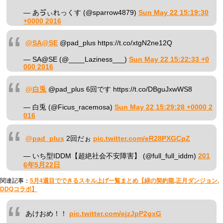
— あゔぃれっくす (@sparrow4879)
Sun May 22 15:19:30
+0000 2016
@SA@SE
@pad_plus https://t.co/xtgN2ne12Q
— SA@SE (@____Laziness___)
Sun May 22 15:22:33 +0
000 2016
@白兎
@pad_plus 6回です https://t.co/DBguJxwWS8
— 白兎 (@Ficus_racemosa)
Sun May 22 15:29:28 +0000 2
016
@pad_plus
2回だぉ
pic.twitter.com/eR28PXGCpZ
— いち型IDDM【超絶社会不安障害】 (@full_full_iddm)
201
6年5月22日
関連記事：
5月4週目でできるスキル上げ一覧まとめ【緑の契約龍,正月ダンジョン,
DDQコラボ】
あけおめ！！
pic.twitter.com/ejzJpP2gxG