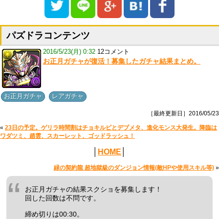
パズドラコンテンツ
2016/5/23(月) 0:32
12コメント
お正月ガチャが復活！募集したガチャ結果まとめ。
,
お正月ガチャ
レアガチャ
［最終更新日］2016/05/23
«
23日の予定。ゲリラ時間割はチョキルビとデブメタ、進化モンス大発生。降臨は
ワダツミ、趙雲、スカーレット、ゴッドラッシュ！
│
HOME
│
緑の契約龍 超地獄級のダンジョン情報(敵HPや使用スキル等)
»
お正月ガチャの結果スクショを募集します！
回した回数は不問です。
締め切りは00:30。