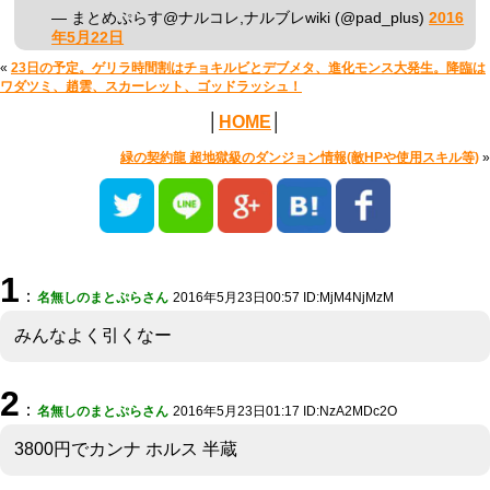
— まとめぷらす@ナルコレ,ナルブレwiki (@pad_plus)
2016
年5月22日
«
23日の予定。ゲリラ時間割はチョキルビとデブメタ、進化モンス大発生。降臨は
ワダツミ、趙雲、スカーレット、ゴッドラッシュ！
│
HOME
│
緑の契約龍 超地獄級のダンジョン情報(敵HPや使用スキル等)
»
1
：
名無しのまとぷらさん
2016年5月23日00:57 ID:MjM4NjMzM
みんなよく引くなー
2
：
名無しのまとぷらさん
2016年5月23日01:17 ID:NzA2MDc2O
3800円でカンナ ホルス 半蔵