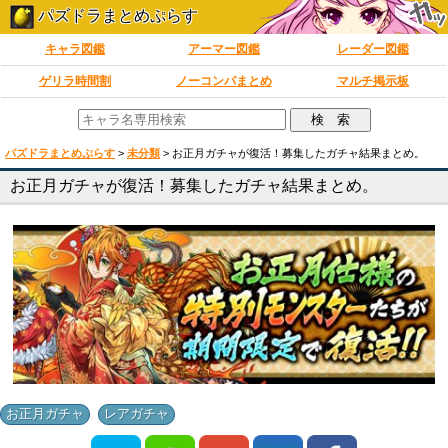
パズドラまとめぷらす
キャラ図鑑
アーマー図鑑
レーダー図鑑
ゲリラ時間割
ノーコンパまとめ
マルチ掲示板
パズドラまとめぷらす
>
未分類
>
お正月ガチャが復活！募集したガチャ結果まとめ。
お正月ガチャが復活！募集したガチャ結果まとめ。
,
お正月ガチャ
レアガチャ