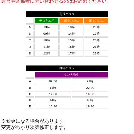
運営や関係者に問い合わせるのはお辞めください。
育成ゲリラ
チョキエメ
超キンカニ
超キンカニ
A
13時
18時
23時
B
09時
14時
19時
C
10時
15時
20時
D
11時
16時
21時
E
12時
17時
22時
降臨ゲリラ
タン大発生
A
09:30
21時
B
11時
22:30
C
12:30
16:30
D
14時
18時
E
15:30
19:30
※変更になる場合があります。
変更がわかり次第修正します。