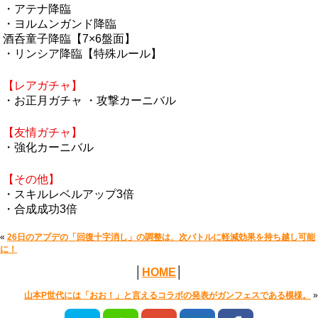
・アテナ降臨
・ヨルムンガンド降臨
酒呑童子降臨【7×6盤面】
・リンシア降臨【特殊ルール】
【レアガチャ】
・お正月ガチャ ・攻撃カーニバル
【友情ガチャ】
・強化カーニバル
【その他】
・スキルレベルアップ3倍
・合成成功3倍
«
26日のアプデの「回復十字消し」の調整は、次バトルに軽減効果を持ち越し可能
に！
│
HOME
│
山本P世代には「おお！」と言えるコラボの発表がガンフェスである模様。
»