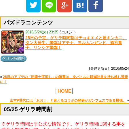
パズドラコンテンツ
2016/5/24(火) 23:35
3コメント
25日の予定。ゲリラ時間割はチョキエメと超キンカニ、
タン大発生。降臨はアテナ、ヨルムンガンド、酒呑童
子、リンシア降臨！
ゲリラ時間割
［最終更新日］2016/05/24
«
26日のアプデの「回復十字消し」の調整は、次バトルに軽減効果を持ち越し可能
に！
│
HOME
│
山本P世代には「おお！」と言えるコラボの発表がガンフェスである模様。
»
05/25 ゲリラ時間割
※ゲリラ時間は非公式な情報です。ゲリラ時間に関する事を