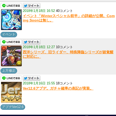
2018年1月18日 16:52
40コメント
イベント「Winterスペシャル前半」の詳細が公開。Com
ing Soonは無し。
イベント
2018年1月18日 12:27
10コメント
西洋シリーズ、旧ライダー、特殊降臨シリーズが超覚醒
に対応に。
上方修正
2018年1月16日 15:55
18コメント
Ver12.6アプデ。ガチャ確率の表記が実装。
アプデVer12.6