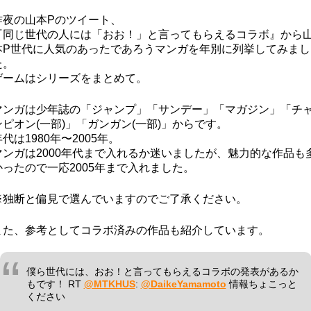
昨夜の山本Pのツイート、
『同じ世代の人には「おお！」と言ってもらえるコラボ』から
本P世代に人気のあったであろうマンガを年別に列挙してみまし
た。
ゲームはシリーズをまとめて。
マンガは少年誌の「ジャンプ」「サンデー」「マガジン」「チ
ンピオン(一部)」「ガンガン(一部)」からです。
年代は1980年〜2005年。
マンガは2000年代まで入れるか迷いましたが、魅力的な作品も
かったので一応2005年まで入れました。
※独断と偏見で選んでいますのでご了承ください。
また、参考としてコラボ済みの作品も紹介しています。
僕ら世代には、おお！と言ってもらえるコラボの発表があるか
もです！ RT
@MTKHUS
:
@DaikeYamamoto
情報ちょこっと
ください