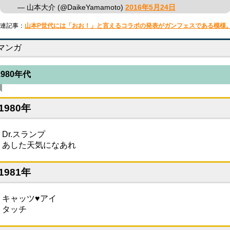
— 山本大介 (@DaikeYamamoto)
2016年5月24日
連記事：
山本P世代には「おお！」と言えるコラボの発表がガンフェスである模様
マンガ
1980年代
1980年
・Dr.スランプ
・あした天気になあれ
1981年
・キャッツ♥アイ
・タッチ