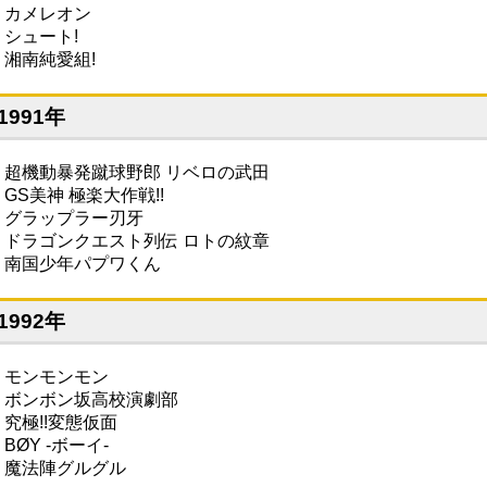
・カメレオン
・シュート!
・湘南純愛組!
1991年
・超機動暴発蹴球野郎 リベロの武田
・GS美神 極楽大作戦!!
・グラップラー刃牙
・ドラゴンクエスト列伝 ロトの紋章
・南国少年パプワくん
1992年
・モンモンモン
・ボンボン坂高校演劇部
・究極!!変態仮面
BØY -ボーイ-
・魔法陣グルグル