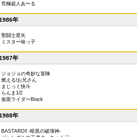
・究極超人あ〜る
1986年
・聖闘士星矢
・ミスター味っ子
1987年
・ジョジョの奇妙な冒険
・燃える!お兄さん
・まじっく快斗
・らんま1/2
・仮面ライダーBlack
1988年
BASTARD!! -暗黒の破壊神-