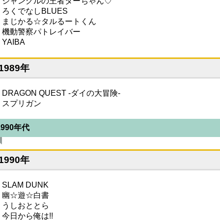
・ジャングルの王者ターちゃん♡
・ろくでなしBLUES
・まじかる☆タルるートくん
・機動警察パトレイバー
YAIBA
1989年
DRAGON QUEST -ダイの大冒険-
・スプリガン
1990年代
1990年
SLAM DUNK
・幽☆遊☆白書
・うしおととら
・今日から俺は!!