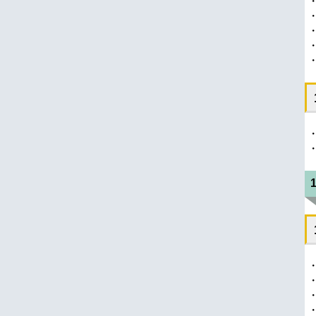
・
・
・