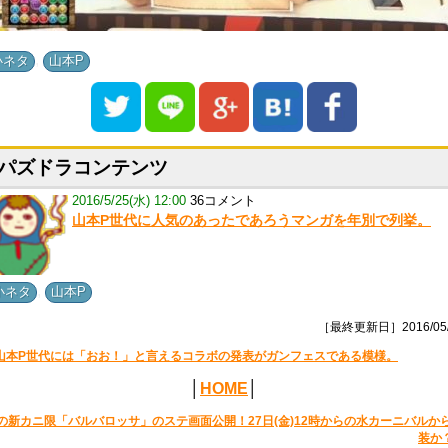
,
小ネタ
山本P
パズドラコンテンツ
2016/5/25(水) 12:00
36コメント
山本P世代に人気のあったであろうマンガを年別で列挙。
,
小ネタ
山本P
［最終更新日］2016/05/
山本P世代には「おお！」と言えるコラボの発表がガンフェスである模様。
│
HOME
│
の新カニ限「バルバロッサ」のステ画面公開！27日(金)12時からの水カーニバルか
装か