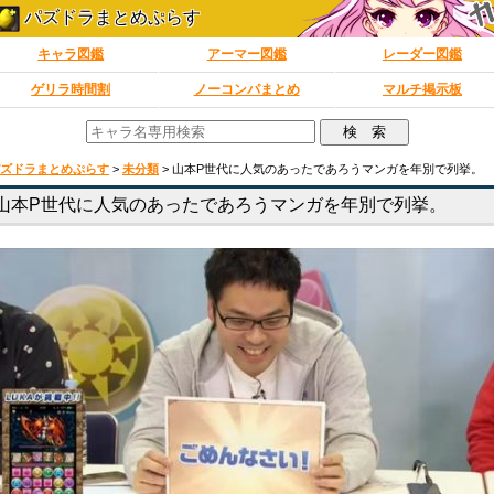
パズドラまとめぷらす
キャラ図鑑
アーマー図鑑
レーダー図鑑
ゲリラ時間割
ノーコンパまとめ
マルチ掲示板
ズドラまとめぷらす
>
未分類
>
山本P世代に人気のあったであろうマンガを年別で列挙。
山本P世代に人気のあったであろうマンガを年別で列挙。