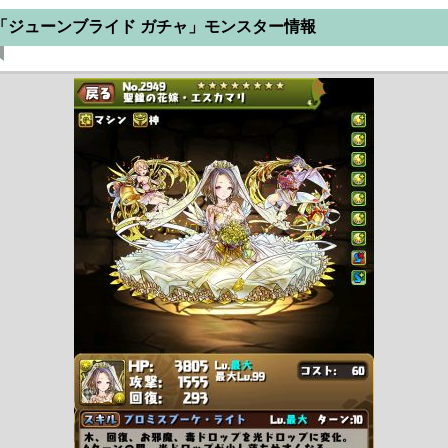
「ジューンブライド ガチャ」モンスター情報