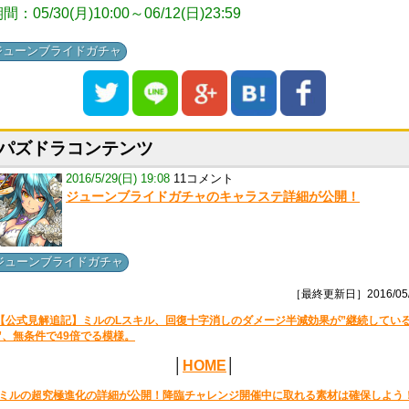
間：05/30(月)10:00～06/12(日)23:59
ジューンブライドガチャ
パズドラコンテンツ
2016/5/29(日) 19:08
11コメント
ジューンブライドガチャのキャラステ詳細が公開！
ジューンブライドガチャ
［最終更新日］2016/05/
【公式見解追記】ミルのLスキル、回復十字消しのダメージ半減効果が”継続してい
”、無条件で49倍でる模様。
│
HOME
│
ミルの超究極進化の詳細が公開！降臨チャレンジ開催中に取れる素材は確保しよう