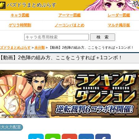
パズドラまとめぷらす
キャラ図鑑
アーマー図鑑
レーダー図鑑
ゲリラ時間割
ノーコンパまとめ
マルチ掲示板
ズドラまとめぷらす
>
未分類
>
【動画】2色陣の組み方、ここをこうすれば＋1コンボ！
【動画】2色陣の組み方、ここをこうすれば＋1コンボ！
最大火力配置