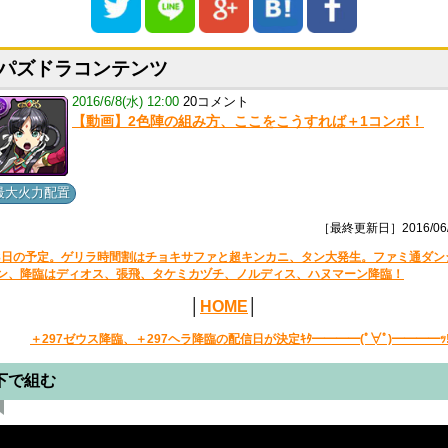
パズドラコンテンツ
2016/6/8(水) 12:00
20コメント
【動画】2色陣の組み方、ここをこうすれば＋1コンボ！
最大火力配置
［最終更新日］2016/06/
8日の予定。ゲリラ時間割はチョキサファと超キンカニ、タン大発生。ファミ通ダン
ン、降臨はディオス、張飛、タケミカヅチ、ノルディス、ハヌマーン降臨！
│
HOME
│
＋297ゼウス降臨、＋297ヘラ降臨の配信日が決定ｷﾀ━━━━(ﾟ∀ﾟ)━━━━ｯ!
下で組む