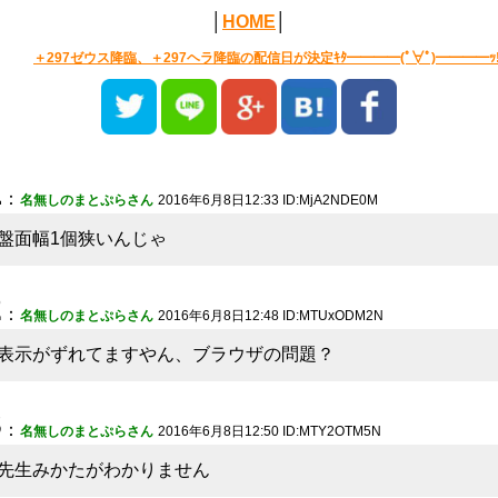
│
HOME
│
＋297ゼウス降臨、＋297ヘラ降臨の配信日が決定ｷﾀ━━━━(ﾟ∀ﾟ)━━━━ｯ!
1
：
名無しのまとぷらさん
2016年6月8日12:33 ID:MjA2NDE0M
盤面幅1個狭いんじゃ
2
：
名無しのまとぷらさん
2016年6月8日12:48 ID:MTUxODM2N
表示がずれてますやん、ブラウザの問題？
3
：
名無しのまとぷらさん
2016年6月8日12:50 ID:MTY2OTM5N
先生みかたがわかりません