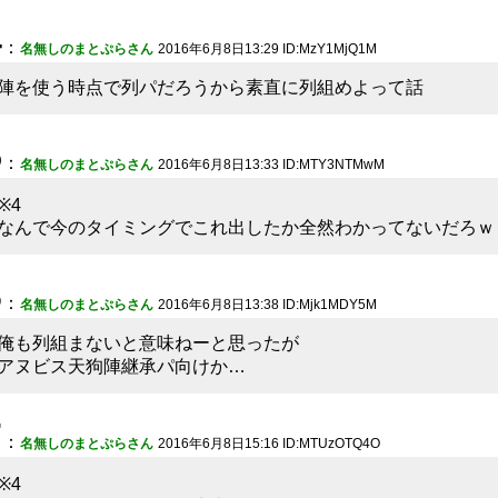
4
：
名無しのまとぷらさん
2016年6月8日13:29 ID:MzY1MjQ1M
陣を使う時点で列パだろうから素直に列組めよって話
5
：
名無しのまとぷらさん
2016年6月8日13:33 ID:MTY3NTMwM
※4
なんで今のタイミングでこれ出したか全然わかってないだろｗ
6
：
名無しのまとぷらさん
2016年6月8日13:38 ID:Mjk1MDY5M
俺も列組まないと意味ねーと思ったが
アヌビス天狗陣継承パ向けか…
7
：
名無しのまとぷらさん
2016年6月8日15:16 ID:MTUzOTQ4O
※4