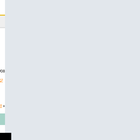
08
ジ
!
»