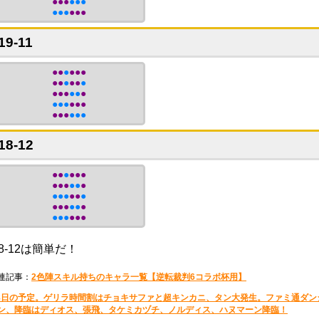
●●●
●●●
●●●
●●●
19-11
●●
●
●●●
●●
●
●●
●
●●●
●●
●
●●●
●●●
●●●
●●●
18-12
●●
●
●●●
●●●
●●
●
●●●
●●
●
●●●
●●
●
●●●
●●●
18-12は簡単だ！
連記事：
2色陣スキル持ちのキャラ一覧【逆転裁判6コラボ杯用】
8日の予定。ゲリラ時間割はチョキサファと超キンカニ、タン大発生。ファミ通ダン
ン、降臨はディオス、張飛、タケミカヅチ、ノルディス、ハヌマーン降臨！