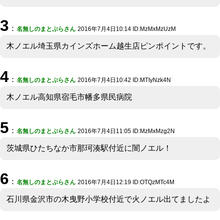
3
：
名無しのまとぷらさん
2016年7月4日10:14 ID:MzMxMzUzM
木ノエル埼玉県カインズホーム越生店ピンポイントです。
4
：
名無しのまとぷらさん
2016年7月4日10:42 ID:MTIyNzk4N
木ノエル高知県宿毛市幡多県民病院
5
：
名無しのまとぷらさん
2016年7月4日11:05 ID:MzMxMzg2N
茨城県ひたちなか市那珂湊駅付近に闇ノエル！
6
：
名無しのまとぷらさん
2016年7月4日12:19 ID:OTQzMTc4M
石川県金沢市の木曳野小学校付近で火ノエル出てましたよ