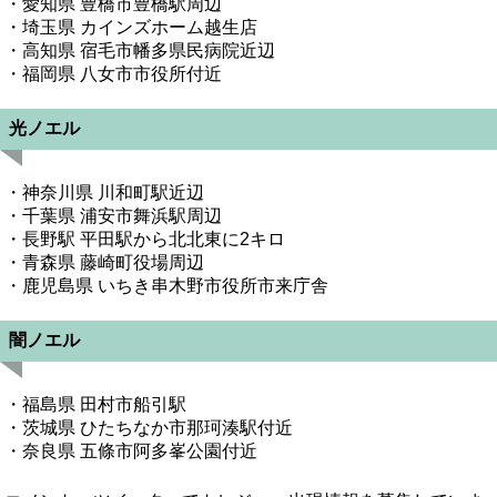
・愛知県 豊橋市豊橋駅周辺
・埼玉県 カインズホーム越生店
・高知県 宿毛市幡多県民病院近辺
・福岡県 八女市市役所付近
光ノエル
・神奈川県 川和町駅近辺
・千葉県 浦安市舞浜駅周辺
・長野駅 平田駅から北北東に2キロ
・青森県 藤崎町役場周辺
・鹿児島県 いちき串木野市役所市来庁舎
闇ノエル
・福島県 田村市船引駅
・茨城県 ひたちなか市那珂湊駅付近
・奈良県 五條市阿多峯公園付近