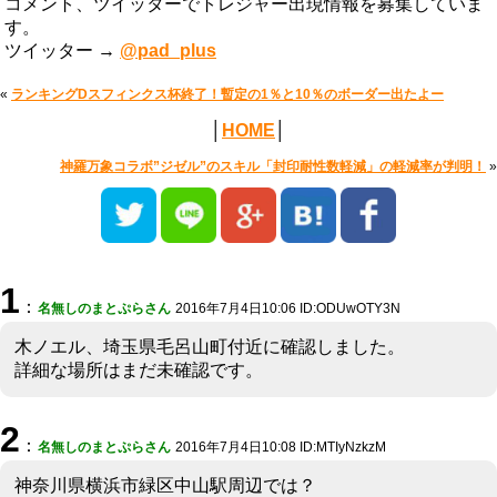
コメント、ツイッターでトレジャー出現情報を募集していま
す。
ツイッター →
@pad_plus
«
ランキングDスフィンクス杯終了！暫定の1％と10％のボーダー出たよー
│
HOME
│
神羅万象コラボ”ジゼル”のスキル「封印耐性数軽減」の軽減率が判明！
»
1
：
名無しのまとぷらさん
2016年7月4日10:06 ID:ODUwOTY3N
木ノエル、埼玉県毛呂山町付近に確認しました。
詳細な場所はまだ未確認です。
2
：
名無しのまとぷらさん
2016年7月4日10:08 ID:MTIyNzkzM
神奈川県横浜市緑区中山駅周辺では？