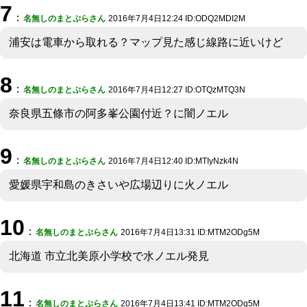
7
：
名無しのまとぷらさん
2016年7月4日12:24 ID:ODQ2MDI2M
浦安は電車から取れる？マップ見た感じ線路に近いけど
8
：
名無しのまとぷらさん
2016年7月4日12:27 ID:OTQzMTQ3N
奈良県五條市の阿多峯公園付近？に闇ノエル
9
：
名無しのまとぷらさん
2016年7月4日12:40 ID:MTIyNzk4N
愛媛県宇和島のきさいや広場辺りに火ノエル
10
：
名無しのまとぷらさん
2016年7月4日13:31 ID:MTM2ODg5M
北海道 市立北美原小学校で水ノエル発見
11
：
名無しのまとぷらさん
2016年7月4日13:41 ID:MTM2ODg5M