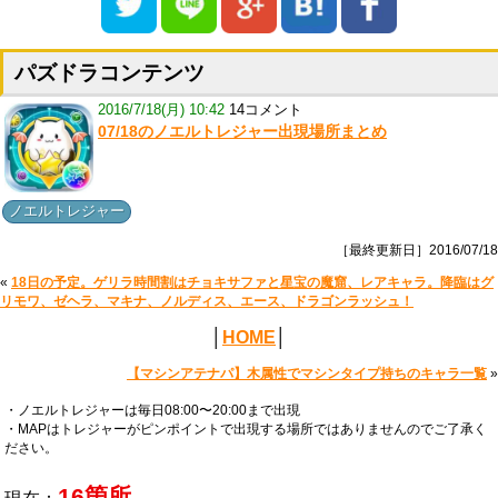
パズドラコンテンツ
2016/7/18(月) 10:42
14コメント
07/18のノエルトレジャー出現場所まとめ
ノエルトレジャー
［最終更新日］2016/07/18
«
18日の予定。ゲリラ時間割はチョキサファと星宝の魔窟、レアキャラ。降臨はグ
リモワ、ゼヘラ、マキナ、ノルディス、エース、ドラゴンラッシュ！
│
HOME
│
【マシンアテナパ】木属性でマシンタイプ持ちのキャラ一覧
»
・ノエルトレジャーは毎日08:00〜20:00まで出現
・MAPはトレジャーがピンポイントで出現する場所ではありませんのでご了承く
ださい。
16箇所