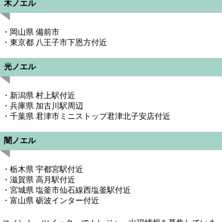
木ノエル
・岡山県 備前市
・東京都 八王子市下恩方付近
光ノエル
・新潟県 村上駅付近
・兵庫県 加古川駅周辺
・千葉県 君津市ミニストップ君津北子安店付近
闇ノエル
・栃木県 宇都宮駅付近
・滋賀県 高月駅付近
・宮城県 塩釜市仙石線西塩釜駅付近
・富山県 砺波インター付近