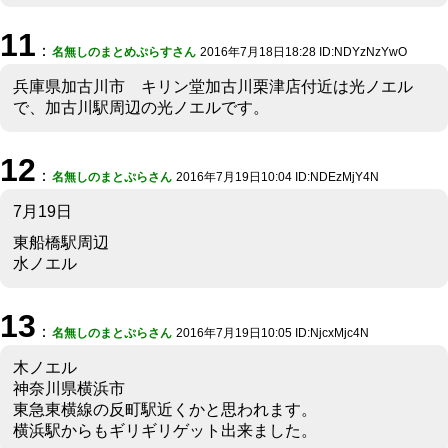
11
：
名無しのまとめぷらすさん
2016年7月18日18:28 ID:NDYzNzYwO
兵庫県加古川市 キリン堂加古川栗津店付近は光ノエル
で、加古川駅周辺の光ノエルです。
12
：
名無しのまとぷらさん
2016年7月19日10:04 ID:NDEzMjY4N
7月19日
東船橋駅周辺
水ノエル
13
：
名無しのまとぷらさん
2016年7月19日10:05 ID:NjcxMjc4N
木ノエル
神奈川県横浜市
東急東横線の反町駅近くかと思われます。
横浜駅からもギリギリゲット出来ました。