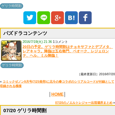
ゲリラ時間割
パズドラコンテンツ
2016/7/19(火) 21:36
1コメント
20日の予定。ゲリラ時間割はチョキサファとデブメタ、
レアキャラ。降臨は五右衛門、ベオーク、レジェロン
テ、ヘル、ミル降臨！
ゲリラ時間割
［最終更新日］2016/07/20
«
コミックゼノン9月号(7/25発売)に北斗の拳コラボのシリアルコードが付録として
収録される模様
│
HOME
│
07/20のノエルトレジャー出現場所まとめ
»
07/20 ゲリラ時間割