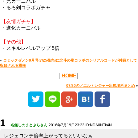
・光カーニバル
・るろ剣コラボガチャ
【友情ガチャ】
・進化カーニバル
【その他】
・スキルレベルアップ 5倍
«
コミックゼノン9月号(7/25発売)に北斗の拳コラボのシリアルコードが付録として
収録される模様
│
HOME
│
07/20のノエルトレジャー出現場所まとめ
»
1
：
名無しのまとぷらさん
2016年7月19日23:23 ID:NDA0NTk4N
レジェロンテ倍率上がってるといいなぁ