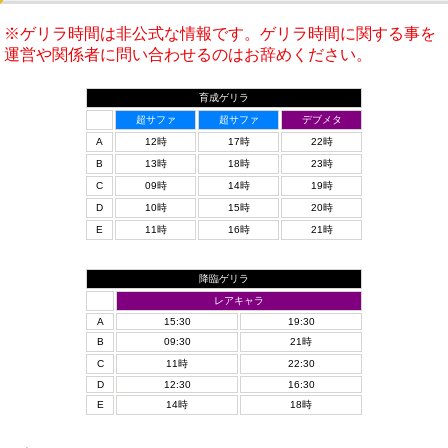
※ゲリラ時間は非公式な情報です。ゲリラ時間に関する事を
運営や関係者に問い合わせるのはお辞めください。
育成ゲリラ
超サファ
超サファ
デブメタ
A
12時
17時
22時
B
13時
18時
23時
C
09時
14時
19時
D
10時
15時
20時
E
11時
16時
21時
降臨ゲリラ
レアキャラ
A
15:30
19:30
B
09:30
21時
C
11時
22:30
D
12:30
16:30
E
14時
18時