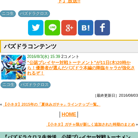
ト』放送!!
,
ニコ生
パズドラクロス
パズドラコンテンツ
2016/8/3(水) 15:39
2コメント
”公認プレイヤー対戦トーナメント”が11日(木)20時か
ら！優勝者が選んだパズドラ本編の降臨キャラが強化さ
れるぞ！
,
ニコ生
パズドラクロス
［最終更新日］2016/08/03
«
【小ネタ】2015年の「夏休みガチャ」ラインナップ一覧。
│
HOME
│
【小ネタ】ガチャ限が新しく追加された時期のまとめ
»
『パズドラクロス生放送 公認プレイヤー対戦トーナメン