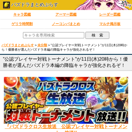
パズドラまとめぷらす
キャラ図鑑
アーマー図鑑
レーダー図鑑
ゲリラ時間割
ノーコンパまとめ
マルチ掲示板
パズドラまとめぷらす
>
未分類
>
”公認プレイヤー対戦トーナメント”が11日(木)20時か
ら！優勝者が選んだパズドラ本編の降臨キャラが強化されるぞ！
”公認プレイヤー対戦トーナメント”が11日(木)20時から！優
勝者が選んだパズドラ本編の降臨キャラが強化されるぞ！
『パズドラクロス生放送 公認プレイヤー対戦トーナメン