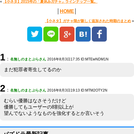
«
【小ネタ】2015年の「夏休みガチャ」ラインナップ一覧。
│
HOME
│
【小ネタ】ガチャ限が新しく追加された時期のまとめ
»
1
：
名無しのまとぷらさん
2016年8月3日17:35 ID:MTEwNDM1N
まだ犯罪者寄生してるのか
2
：
名無しのまとぷらさん
2016年8月3日19:13 ID:MTM2OTY2N
むらい優勝はなさそうだけど
優勝してもユーザーの8割以上が
望んでないようなものを強化するとか言いそう