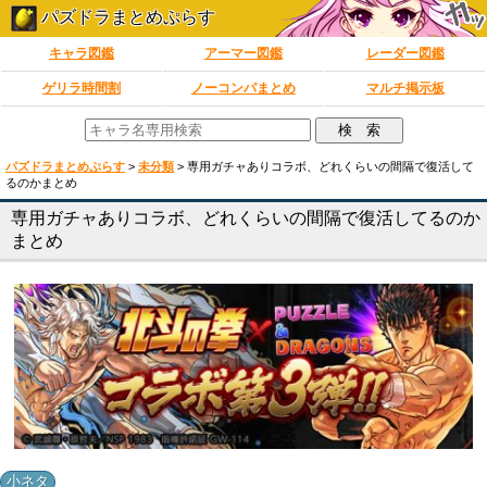
パズドラまとめぷらす
キャラ図鑑
アーマー図鑑
レーダー図鑑
ゲリラ時間割
ノーコンパまとめ
マルチ掲示板
パズドラまとめぷらす
>
未分類
>
専用ガチャありコラボ、どれくらいの間隔で復活して
るのかまとめ
専用ガチャありコラボ、どれくらいの間隔で復活してるのか
まとめ
小ネタ