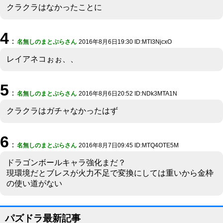
クラクラはなかったことに
4
：
名無しのまとぷらさん
2016年8月6日19:30 ID:MTI3NjcxO
レイアネコぉぉ、、
5
：
名無しのまとぷらさん
2016年8月6日20:52 ID:NDk3MTA1N
クラクラはガチャなかったはず
6
：
名無しのまとぷらさん
2016年8月7日09:45 ID:MTQ4OTE5M
ドラゴンボールキャラ強化まだ？
現環境だとブレスが火力不足で変換にしては重いから金枠
の使い道がない
パズドラ最新記事