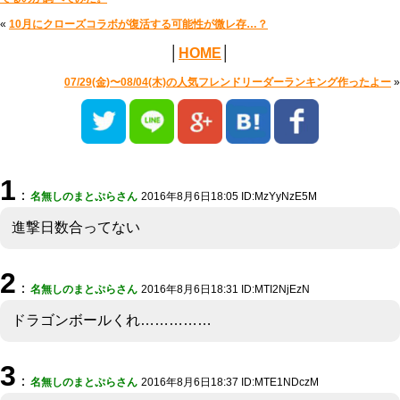
«
10月にクローズコラボが復活する可能性が微レ存…？
│
HOME
│
07/29(金)〜08/04(木)の人気フレンドリーダーランキング作ったよー
»
1
：
名無しのまとぷらさん
2016年8月6日18:05 ID:MzYyNzE5M
進撃日数合ってない
2
：
名無しのまとぷらさん
2016年8月6日18:31 ID:MTI2NjEzN
ドラゴンボールくれ……………
3
：
名無しのまとぷらさん
2016年8月6日18:37 ID:MTE1NDczM