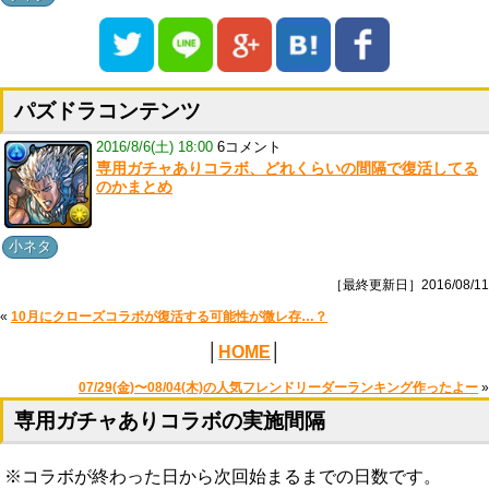
パズドラコンテンツ
2016/8/6(土) 18:00
6コメント
専用ガチャありコラボ、どれくらいの間隔で復活してる
のかまとめ
小ネタ
［最終更新日］2016/08/11
«
10月にクローズコラボが復活する可能性が微レ存…？
│
HOME
│
07/29(金)〜08/04(木)の人気フレンドリーダーランキング作ったよー
»
専用ガチャありコラボの実施間隔
※コラボが終わった日から次回始まるまでの日数です。