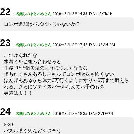
22
：
名無しのまとぷらさん
2016年8月18日14:33 ID:Mzc2MTc1N
コンボ追加はパズバトじゃないか？
23
：
名無しのまとぷらさん
2016年8月18日17:42 ID:MzU2MzU1M
これはあれだな
水着ミルと組み合わせると
半減115.5倍で鬼のようにつよくなるな
指もたくさんあるしスキルでコンボ吸収も怖くない
はんげんあるから体力3万行くようにすりゃ6万まで耐えら
れる、さらにソティスパールなんてお手のもの
実装はよ！！
24
：
名無しのまとぷらさん
2016年8月18日18:35 ID:Njc2MDA2N
※23
パズル凄くめんどくさそう