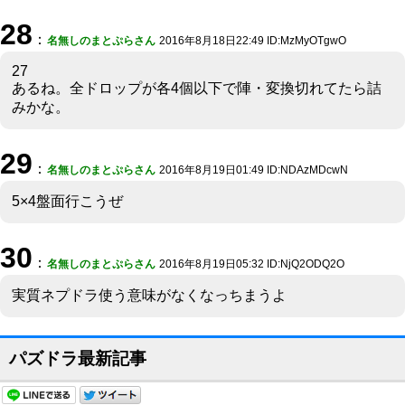
28
：
名無しのまとぷらさん
2016年8月18日22:49 ID:MzMyOTgwO
27
あるね。全ドロップが各4個以下で陣・変換切れてたら詰
みかな。
29
：
名無しのまとぷらさん
2016年8月19日01:49 ID:NDAzMDcwN
5×4盤面行こうぜ
30
：
名無しのまとぷらさん
2016年8月19日05:32 ID:NjQ2ODQ2O
実質ネプドラ使う意味がなくなっちまうよ
パズドラ最新記事