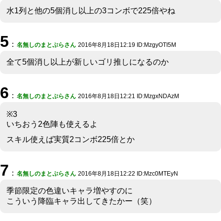
水1列と他の5個消し以上の3コンボで225倍やね
5
：
名無しのまとぷらさん
2016年8月18日12:19 ID:MzgyOTI5M
全て5個消し以上が新しいゴリ推しになるのか
6
：
名無しのまとぷらさん
2016年8月18日12:21 ID:MzgxNDAzM
※3
いちおう2色陣も使えるよ
スキル使えば実質2コンボ225倍とか
7
：
名無しのまとぷらさん
2016年8月18日12:22 ID:Mzc0MTEyN
季節限定の色違いキャラ増やすのに
こういう降臨キャラ出してきたかー（笑）