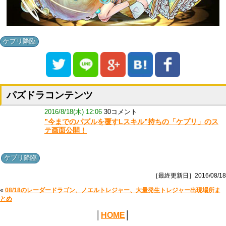
ケプリ降臨
パズドラコンテンツ
2016/8/18(木) 12:06
30コメント
”今までのパズルを覆すLスキル”持ちの「ケプリ」のス
テ画面公開！
ケプリ降臨
［最終更新日］2016/08/18
«
08/18のレーダードラゴン、ノエルトレジャー、大量発生トレジャー出現場所ま
とめ
│
HOME
│