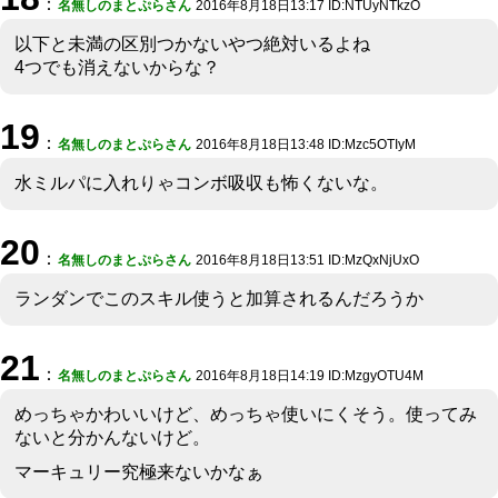
：
名無しのまとぷらさん
2016年8月18日13:17 ID:NTUyNTkzO
以下と未満の区別つかないやつ絶対いるよね
4つでも消えないからな？
19
：
名無しのまとぷらさん
2016年8月18日13:48 ID:Mzc5OTIyM
水ミルパに入れりゃコンボ吸収も怖くないな。
20
：
名無しのまとぷらさん
2016年8月18日13:51 ID:MzQxNjUxO
ランダンでこのスキル使うと加算されるんだろうか
21
：
名無しのまとぷらさん
2016年8月18日14:19 ID:MzgyOTU4M
めっちゃかわいいけど、めっちゃ使いにくそう。使ってみ
ないと分かんないけど。
マーキュリー究極来ないかなぁ