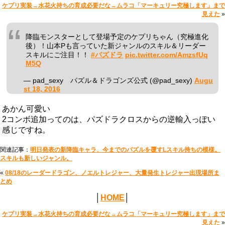
ケプリ実装→水花火持ちの育成必要だな→ムラコ「マーキュリー究極します」まで
見えた
»
降臨モンスターとして登場予定のケプリちゃん（究極進化
後）！山本Pも言っていた新ジャンルのスキル＆リーダー
スキルにご注目！！
#パズドラ
pic.twitter.com/AmzsfUq
M5Q
— pad_sexy パズル＆ドラゴンズ公式 (@pad_sexy)
Augu
st 18, 2016
あかん可愛い
2コンボ追加ってのは、パズドラクロスからの逆輸入っぽい
感じですね。
関連記事：
明日発表の新降臨キャラ、今までのパズルを覆すLスキル持ちの模様。
スキルも新しいジャンル。
«
08/18のレーダードラゴン、ノエルトレジャー、大量発生トレジャー出現場所ま
とめ
│
HOME
│
ケプリ実装→水花火持ちの育成必要だな→ムラコ「マーキュリー究極します」まで
見えた
»