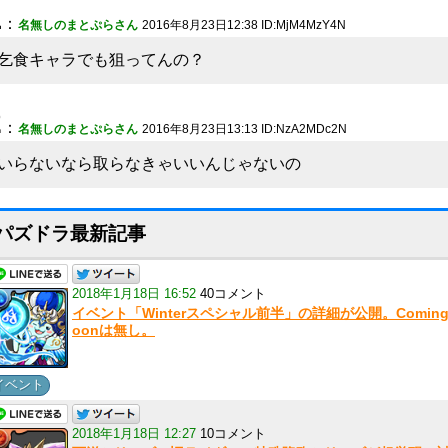
1
：
名無しのまとぷらさん
2016年8月23日12:38 ID:MjM4MzY4N
乞食キャラでも狙ってんの？
2
：
名無しのまとぷらさん
2016年8月23日13:13 ID:NzA2MDc2N
いらないなら取らなきゃいいんじゃないの
パズドラ最新記事
2018年1月18日 16:52
40コメント
イベント「Winterスペシャル前半」の詳細が公開。Coming
oonは無し。
イベント
2018年1月18日 12:27
10コメント