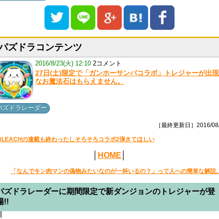
パズドラコンテンツ
2016/8/23(火) 12:10
2コメント
27日(土)限定で「ガンホーサンバコラボ」トレジャーが出
なお魔法石はもらえません。
パズドラレーダー
［最終更新日］2016/08/
BLEACHの連載も終わったしそろそろコラボ2弾きてほしい
│
HOME
│
「なんでキン肉マンの偽物みたいなのが一杯いるの？」って人への簡単な解説
パズドラレーダーに期間限定で新ダンジョンのトレジャーが登
場!!