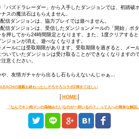
※「パズドラレーダー」から入手したダンジョンでは、初踏破
ーナスの魔法石はもらえません。
※配信ダンジョンは、協力プレイでは遊べません。
※配信ダンジョンは、受信したダンジョンメールの「開始」ボ
ンを押してから24時間限定となります。また、1度クリアすると
ダンジョンが消え、遊べなくなります。
※メールには受取期限があります。受取期限を過ぎると、メー
についていたダンジョンは受け取ることができなくなりますの
ご注意ください。
いや、友情ガチャから出るし石もらえないんじゃぁ…
BLEACHの連載も終わったしそろそろコラボ2弾きてほしい
│
HOME
│
「なんでキン肉マンの偽物みたいなのが一杯いるの？」って人への簡単な解説