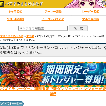
パズドラまとめぷらす
キャラ図鑑
アーマー図鑑
レーダー図鑑
ゲリラ時間割
ノーコンパまとめ
マルチ掲示板
ズドラまとめぷらす
>
未分類
>
27日(土)限定で「ガンホーサンバコラボ」トレジャーが出
。なお魔法石はもらえません。
27日(土)限定で「ガンホーサンバコラボ」トレジャーが出現。
お魔法石はもらえません。
パズドラレーダーに期間限定で新ダンジョンのトレジャーが登
場!!
パズドラレーダー