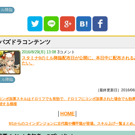
ミル降臨
パズドラコンテンツ
2016/8/29(月) 13:08
3コメント
スタミナ0のミル降臨配布日が公開に。本日中に配布される
たい。
ミル降臨
［最終更新日］2016/08/
コンボ加算スキルはドロリフでも有効で、ドロリフにコンボ加算された場合でも効
続する模様
│
HOME
│
9/1からのコインダンジョンに古代龍や機甲龍が登場。スキル上げ一覧まとめ