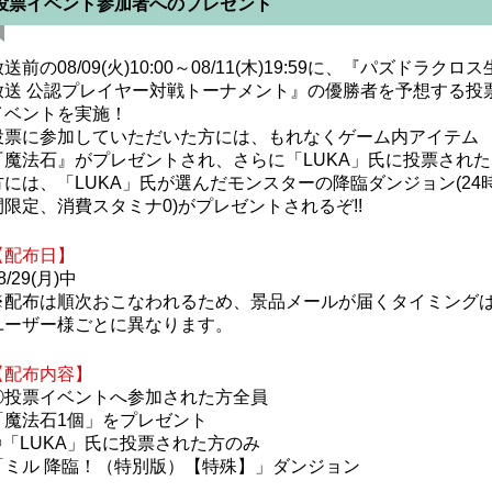
投票イベント参加者へのプレゼント
送前の08/09(火)10:00～08/11(木)19:59に、『パズドラクロス
放送 公認プレイヤー対戦トーナメント』の優勝者を予想する投
イベントを実施！
投票に参加していただいた方には、もれなくゲーム内アイテム
『魔法石』がプレゼントされ、さらに「LUKA」氏に投票された
方には、「LUKA」氏が選んだモンスターの降臨ダンジョン(24
間限定、消費スタミナ0)がプレゼントされるぞ!!
【配布日】
8/29(月)中
※配布は順次おこなわれるため、景品メールが届くタイミング
ユーザー様ごとに異なります。
【配布内容】
①投票イベントへ参加された方全員
「魔法石1個」をプレゼント
②「LUKA」氏に投票された方のみ
「ミル 降臨！（特別版）【特殊】」ダンジョン