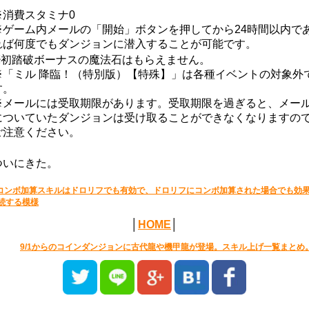
※消費スタミナ0
※ゲーム内メールの「開始」ボタンを押してから24時間以内で
れば何度でもダンジョンに潜入することが可能です。
※初踏破ボーナスの魔法石はもらえません。
※「ミル 降臨！（特別版）【特殊】」は各種イベントの対象外
す。
※メールには受取期限があります。受取期限を過ぎると、メー
についていたダンジョンは受け取ることができなくなりますの
ご注意ください。
ついにきた。
コンボ加算スキルはドロリフでも有効で、ドロリフにコンボ加算された場合でも効
続する模様
│
HOME
│
9/1からのコインダンジョンに古代龍や機甲龍が登場。スキル上げ一覧まとめ