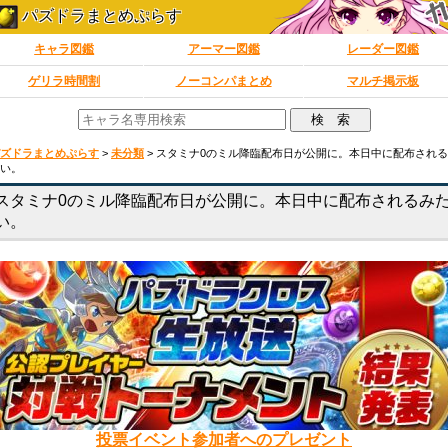
パズドラまとめぷらす
キャラ図鑑
アーマー図鑑
レーダー図鑑
ゲリラ時間割
ノーコンパまとめ
マルチ掲示板
ズドラまとめぷらす
>
未分類
>
スタミナ0のミル降臨配布日が公開に。本日中に配布され
い。
スタミナ0のミル降臨配布日が公開に。本日中に配布されるみ
い。
投票イベント参加者へのプレゼント