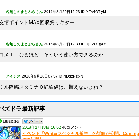
1
：
名無しのまとぷらさん
2016年8月29日15:23 ID:MTA4OTIyM
友情ポイントMAX回収祭りキター
2
：
名無しのまとぷらさん
2016年8月29日17:39 ID:NjE2OTg4M
コメ１ なるほど－そういう使い方できるのか
3
：
アイシス
2016年9月16日07:57 ID:NDgzNzIxN
ミル降臨スタミナ０経験値は、貰えないよね？
パズドラ最新記事
2018年1月18日 16:52
40コメント
イベント「Winterスペシャル前半」の詳細が公開。Coming
oonは無し。