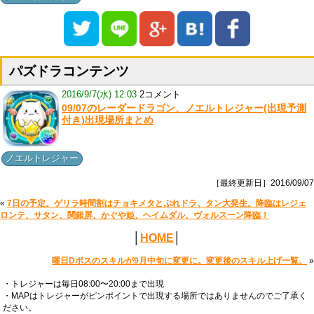
パズドラコンテンツ
2016/9/7(水) 12:03
2コメント
09/07のレーダードラゴン、ノエルトレジャー(出現予測
付き)出現場所まとめ
ノエルトレジャー
［最終更新日］2016/09/07
«
7日の予定。ゲリラ時間割はチョキメタとぷれドラ、タン大発生。降臨はレジェ
ロンテ、サタン、関銀屏、かぐや姫、ヘイムダル、ヴォルスーン降臨！
│
HOME
│
曜日Dボスのスキルが9月中旬に変更に。変更後のスキル上げ一覧。
»
・トレジャーは毎日08:00〜20:00まで出現
・MAPはトレジャーがピンポイントで出現する場所ではありませんのでご了承く
ださい。