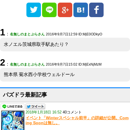
1
：
名無しのまとぷらさん
2016年9月7日12:59 ID:MjE0ODkyO
水ノエル茨城県取手駅あたり？
2
：
名無しのまとぷらさん
2016年9月7日15:02 ID:MjExNjMzM
熊本県 菊水西小学校ウェルドール
パズドラ最新記事
2018年1月18日 16:52
40コメント
イベント「Winterスペシャル前半」の詳細が公開。Com
ing Soonは無し。