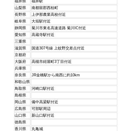
福井県
福井駅
山梨県
南都留郡西桂町
長野県
上伊那農業高校付近
岐阜県
大垣駅付近
静岡県
菊川市東名高速道路 菊川IC付近
愛知県
高蔵寺駅付近
三重県
滋賀県
国道307号線 上蚊野交差点付近
京都府
大阪府
高槻市紺屋町3丁目付近
兵庫県
奈良県
JR金橋駅から南西に約10km
和歌山県
鳥取県
河崎口駅付近
島根県
岡山県
備中高梁駅付近
広島県
可部駅周辺
山口県
新山口駅付近
徳島県
香川県
丸亀城