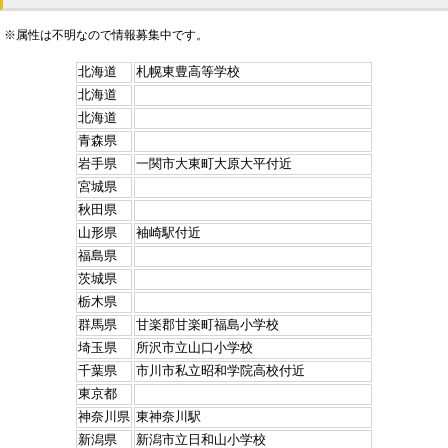
※属性は不明なので情報募集中です。
北海道
札幌東豊高等学校
北海道
北海道
青森県
岩手県
一関市大東町大原大平付近
宮城県
秋田県
山形県
袖崎駅付近
福島県
茨城県
栃木県
群馬県
甘楽郡甘楽町福島小学校
埼玉県
所沢市立山口小学校
千葉県
市川市私立昭和学院高校付近
東京都
神奈川県
東神奈川駅
新潟県
新潟市立日和山小学校