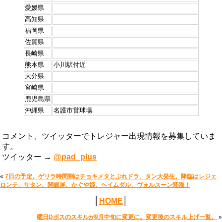
愛媛県
高知県
福岡県
佐賀県
長崎県
熊本県
小川駅付近
大分県
宮崎県
鹿児島県
沖縄県
名護市営球場
コメント、ツイッターでトレジャー出現情報を募集していま
す。
ツイッター →
@pad_plus
«
7日の予定。ゲリラ時間割はチョキメタとぷれドラ、タン大発生。降臨はレジェ
ロンテ、サタン、関銀屏、かぐや姫、ヘイムダル、ヴォルスーン降臨！
│
HOME
│
曜日Dボスのスキルが9月中旬に変更に。変更後のスキル上げ一覧。
»