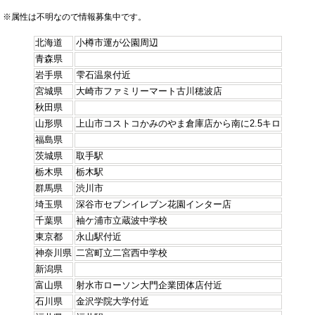
※属性は不明なので情報募集中です。
北海道
小樽市運が公園周辺
青森県
岩手県
雫石温泉付近
宮城県
大崎市ファミリーマート古川穂波店
秋田県
山形県
上山市コストコかみのやま倉庫店から南に2.5キロ
福島県
茨城県
取手駅
栃木県
栃木駅
群馬県
渋川市
埼玉県
深谷市セブンイレブン花園インター店
千葉県
袖ケ浦市立蔵波中学校
東京都
永山駅付近
神奈川県
二宮町立二宮西中学校
新潟県
富山県
射水市ローソン大門企業団体店付近
石川県
金沢学院大学付近