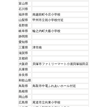
富山県
石川県
福井県
南越前町今庄小学校
山梨県
甲州市立祝小学校付近
長野県
岐阜県
輪之内町大薮小学校
静岡県
愛知県
三重県
津市南
滋賀県
京都府
大阪府
貝塚市ファミリーマート小浦貝塚福田店
兵庫県
奈良県
和歌山県
鳥取県
鳥取市中電ふれあいホール付近
島根県
岡山県
広島県
尾道市立向東小学校