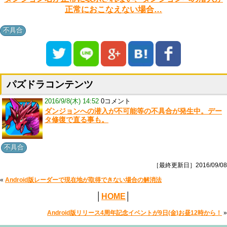
正常におこなえない場合…
不具合
パズドラコンテンツ
2016/9/8(木) 14:52
0コメント
ダンジョンへの潜入が不可能等の不具合が発生中。デー
タ修復で直る事も。
不具合
［最終更新日］2016/09/08
«
Android版レーダーで現在地が取得できない場合の解消法
│
HOME
│
Android版リリース4周年記念イベントが9日(金)お昼12時から！
»