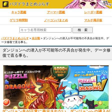
パズドラまとめぷらす
キャラ図鑑
アーマー図鑑
レーダー図鑑
ゲリラ時間割
ノーコンパまとめ
マルチ掲示板
パズドラまとめぷらす
>
未分類
>
ダンジョンへの潜入が不可能等の不具合が発生中。デ
ータ修復で直る事も。
ダンジョンへの潜入が不可能等の不具合が発生中。データ修
復で直る事も。
ダンジョン名が正常に表示されない、ダンジョンへの潜入が