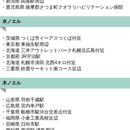
・新潟県 関屋駅周辺
・鹿児島県 薩摩郡さつま町クオラリハビリテーション病院
水ノエル
・茨城県 つくば市イーアスつくば付近
・東京都 東福生駅周辺
・北海道 三井アウトレットパーク札幌北広島付近
・京都府 JR宇治駅
・北海道 札幌市清田 北西4キロ付近
・三重県 鈴鹿サーキット南コース近辺
木ノエル
・山形県 羽前千歳駅
・広島県 宮内串戸駅
・千葉県 船橋市駿河台交差点付近
・福岡県 小倉工業高校近辺
・宮崎県 日向市駅