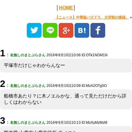
│
HOME
│
【ニュース】中華版パズドラ、大苦戦の模様。
»
1
：
名無しのまとぷらさん
2016年9月10日10:06 ID:OTk1NDM1N
平塚市だけじゃわからんなー
2
：
名無しのまとぷらさん
2016年9月10日10:09 ID:MzA2OTg5O
船橋市あたり？に木ノエルかな、通って見ただけだから詳
しくはわからない
3
：
名無しのまとぷらさん
2016年9月10日10:13 ID:MzAyMzMzM