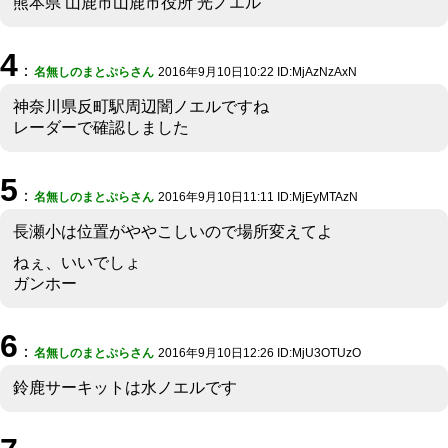
熊本県 山鹿市山鹿市役所 光ノエル
4
：
名無しのまとぷらさん
2016年9月10日10:22 ID:MjAzNzAxN
神奈川県反町駅周辺闇ノエルですね
レーダーで確認しました
5
：
名無しのまとぷらさん
2016年9月10日11:11 ID:MjEyMTAzN
長瀬小は位置がややこしいので場所変えてよ
ねぇ、いいでしょ
ガンホー
6
：
名無しのまとぷらさん
2016年9月10日12:26 ID:MjU3OTUzO
鈴鹿サーキットは水ノエルです