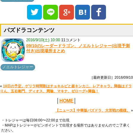
パズドラコンテンツ
2016/9/10(土) 10:00
11コメント
09/10のレーダードラゴン、ノエルトレジャー(出現予測
付き)出現場所まとめ
ノエルトレジャー
［最終更新日］2016/09/10
«
10日の予定。ゲリラ時間割はチョキルビと超キンカニ、レアキャラ。降臨はドラ
りん、五右衛門、ディオス、周瑜、マキナ、ゼローグ∞降臨！
│
HOME
│
【ニュース】中華版パズドラ、大苦戦の模様。
»
・トレジャーは毎日08:00〜22:00まで出現
・MAPはトレジャーがピンポイントで出現する場所ではありませんのでご了承く
ださい。