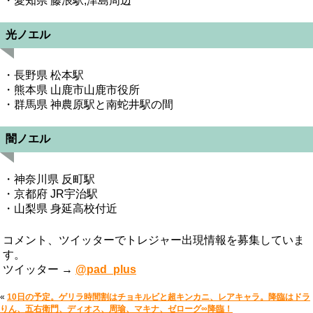
・愛知県 藤浪駅,津島周辺
光ノエル
・長野県 松本駅
・熊本県 山鹿市山鹿市役所
・群馬県 神農原駅と南蛇井駅の間
闇ノエル
・神奈川県 反町駅
・京都府 JR宇治駅
・山梨県 身延高校付近
コメント、ツイッターでトレジャー出現情報を募集していま
す。
ツイッター →
@pad_plus
«
10日の予定。ゲリラ時間割はチョキルビと超キンカニ、レアキャラ。降臨はドラ
りん、五右衛門、ディオス、周瑜、マキナ、ゼローグ∞降臨！