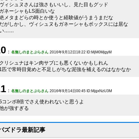
ヴィシュヌさんは強さもいいし、見た目もグッド
ガネーシャもLS面白いな
絶メタまどらの時とか使うと経験値がうまうまだな
だがしかし、ヴィシュヌもガネーシャもボックスには居な
い……
10
：
名無しのまとぷらさん
2016年9月12日18:22 ID:MjM0MjgyM
クリシュナはキン肉サブにも悪くないかもしれん
1匹で常時目覚めと不足しがちな泥強を補えるのはなかなか
11
：
名無しのまとぷらさん
2016年9月14日00:45 ID:MjgxNzU3M
5コンボ8倍でさえ使われないと思うよ
他が強すぎる
パズドラ最新記事