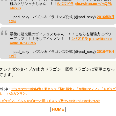
極のクリシュナちゃん！！！
#パズドラ
pic.twitter.com/mQPk
shixjS
— pad_sexy パズル＆ドラゴンズ公式 (@pad_sexy)
2016年9月
12日
最後に超究極のヴィシュヌちゃん！！！こちらも超強力にパワ
ーアップ！！！そしてイケメン！！！
#パズドラ
pic.twitter.co
m/0nBR5zl8Mo
— pad_sexy パズル＆ドラゴンズ公式 (@pad_sexy)
2016年9月
12日
クシナダのタイプが体力ドラゴン→回復ドラゴンに変更になっ
てます。
連記事：
デュエマコラボ第4弾！新キャラ「切札勝太」「究極ロマノフ」「ドギラゴ
種」「ハムカツマン」
ドギラゴン、イルムやズオーと同じドロップ数で256倍でるのかすごいな
│
HOME
│