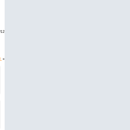
12
！
»