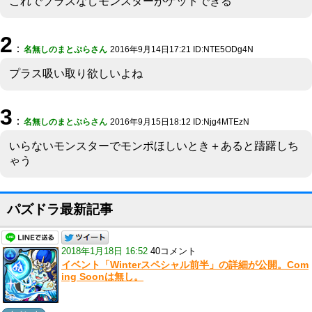
これでプラスなしモンスターがゲットできる
2
：
名無しのまとぷらさん
2016年9月14日17:21 ID:NTE5ODg4N
プラス吸い取り欲しいよね
3
：
名無しのまとぷらさん
2016年9月15日18:12 ID:Njg4MTEzN
いらないモンスターでモンポほしいとき＋あると躊躇しち
ゃう
パズドラ最新記事
2018年1月18日 16:52
40コメント
イベント「Winterスペシャル前半」の詳細が公開。Com
ing Soonは無し。