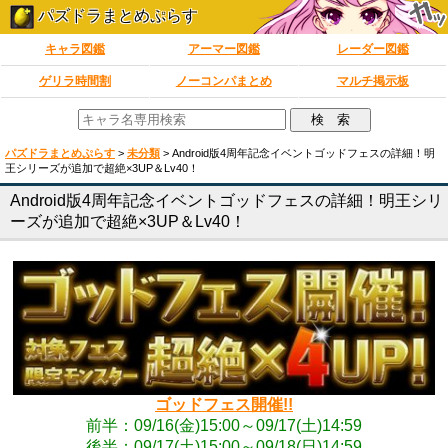
パズドラまとめぷらす
キャラ図鑑
アーマー図鑑
レーダー図鑑
ゲリラ時間割
ノーコンパまとめ
マルチ掲示板
パズドラまとめぷらす
>
未分類
>
Android版4周年記念イベントゴッドフェスの詳細！明
王シリーズが追加で超絶×3UP＆Lv40！
Android版4周年記念イベントゴッドフェスの詳細！明王シリ
ーズが追加で超絶×3UP＆Lv40！
ゴッドフェス開催!!
前半：09/16(金)15:00～09/17(土)14:59
後半：09/17(土)15:00～09/18(日)14:59