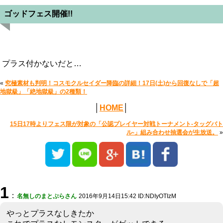
ゴッドフェス開催!!
プラス付かないだと…
«
究極素材も判明！コスモクルセイダー降臨の詳細！17日(土)から回復なしで「超
地獄級」「絶地獄級」の2種類！
│
HOME
│
15日17時よりフェス限が対象の「公認プレイヤー対戦トーナメント-タッグバト
ル-」組み合わせ抽選会が生放送。
»
1
：
名無しのまとぷらさん
2016年9月14日15:42 ID:NDIyOTIzM
やっとプラスなしきたか