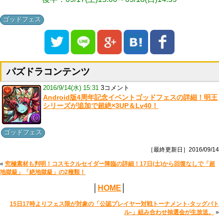
ゴッドフェス
パズドラコンテンツ
2016/9/14(水) 15:31
3コメント
Android版4周年記念イベントゴッドフェスの詳細！明王
シリーズが追加で超絶×3UP＆Lv40！
ゴッドフェス
［最終更新日］2016/09/14
«
究極素材も判明！コスモクルセイダー降臨の詳細！17日(土)から回復なしで「超
地獄級」「絶地獄級」の2種類！
│
HOME
│
15日17時よりフェス限が対象の「公認プレイヤー対戦トーナメント-タッグバト
ル-」組み合わせ抽選会が生放送。
»