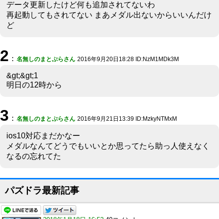
データ更新したけど何も追加されてないわ
再起動してもされてない まあメダル出ないからいいんだけ
ど
2
：
名無しのまとぷらさん
2016年9月20日18:28 ID:NzM1MDk3M
&gt;&gt;1
明日の12時から
3
：
名無しのまとぷらさん
2016年9月21日13:39 ID:MzkyNTMxM
ios10対応まだかなー
メダルなんてどうでもいいとか思ってたら助っ人使えなく
なるの忘れてた
パズドラ最新記事