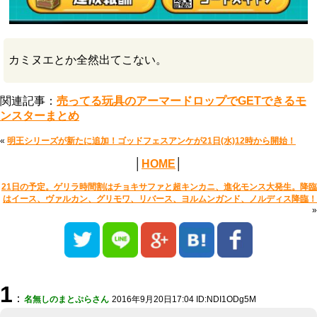
カミヌエとか全然出てこない。
関連記事：
売ってる玩具のアーマードロップでGETできるモ
ンスターまとめ
«
明王シリーズが新たに追加！ゴッドフェスアンケが21日(水)12時から開始！
│
HOME
│
21日の予定。ゲリラ時間割はチョキサファと超キンカニ、進化モンス大発生。降臨
はイース、ヴァルカン、グリモワ、リバース、ヨルムンガンド、ノルディス降臨！
»
1
：
名無しのまとぷらさん
2016年9月20日17:04 ID:NDI1ODg5M