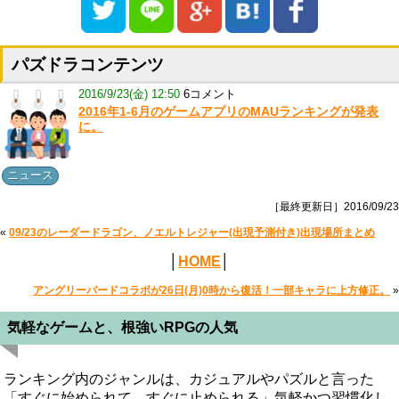
パズドラコンテンツ
2016/9/23(金) 12:50
6コメント
2016年1-6月のゲームアプリのMAUランキングが発表
に。
ニュース
［最終更新日］2016/09/23
«
09/23のレーダードラゴン、ノエルトレジャー(出現予測付き)出現場所まとめ
│
HOME
│
アングリーバードコラボが26日(月)0時から復活！一部キャラに上方修正。
»
気軽なゲームと、根強いRPGの人気
ランキング内のジャンルは、カジュアルやパズルと言った
「すぐに始められて、すぐに止められる」気軽かつ習慣化し