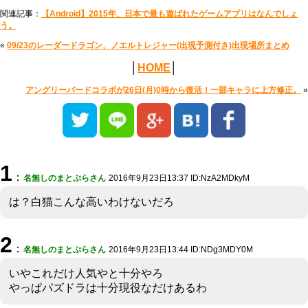
関連記事：
【Android】2015年、日本で最も遊ばれたゲームアプリはなんでしょ
う。
«
09/23のレーダードラゴン、ノエルトレジャー(出現予測付き)出現場所まとめ
│
HOME
│
アングリーバードコラボが26日(月)0時から復活！一部キャラに上方修正。
»
1
：
名無しのまとぷらさん
2016年9月23日13:37 ID:NzA2MDkyM
は？白猫こんな高いわけないだろ
2
：
名無しのまとぷらさん
2016年9月23日13:44 ID:NDg3MDY0M
いやこれだけ人気やと十分やろ
やっぱパズドラは十分現役なだけあるわ