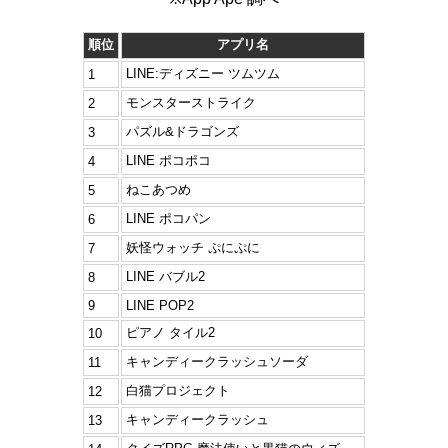
順位
アプリ名
LINE:ディズニー ツムツム
1
モンスターストライク
2
パズル&ドラゴンズ
3
LINE ポコポコ
4
ねこあつめ
5
LINE ポコパン
6
妖怪ウォッチ ぷにぷに
7
LINE バブル2
8
9
LINE POP2
ピアノ タイル2
10
キャンディークラッシュソーダ
11
白猫プロジェクト
12
キャンディークラッシュ
13