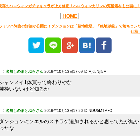
既存のハロウィンガチャキャラが上方修正！ハロウィンカリンの究極素材も公開に
│
HOME
│
ラミツハ降臨の詳細が公開に！ダンジョンは「超地獄級」「絶地獄級」で落ちコン
仕様
1
：
名無しのまとぷらさん
2016年10月13日17:09 ID:Mjc5NjI5M
シャンメイ1体買って終わりやな
陣枠いないけど知るか
2
：
名無しのまとぷらさん
2016年10月13日17:26 ID:NDU5MTMxO
ダンジョンにソエルのスキラゲ追加されるかと思ってたが無か
ったな