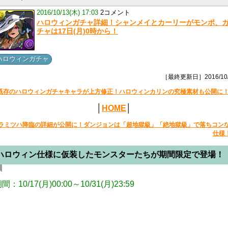
2016/10/13(木) 17:03
2コメント
ハロウィンガチャ詳細！シャンメイとカーリーがモンポ、
チャは17日(月)0時から！
ハロウィンガチャ
［最終更新日］2016/10/
既存のハロウィンガチャキャラが上方修正！ハロウィンカリンの究極素材も公開に
│
HOME
│
ラミツハ降臨の詳細が公開に！ダンジョンは「超地獄級」「絶地獄級」で落ちコン
仕様
ハロウィン仕様に仮装したモンスターたちが期間限定で登場！
間：10/17(月)00:00～10/31(月)23:59