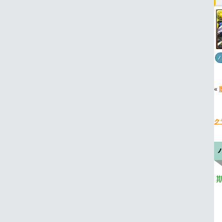
«
ク
期