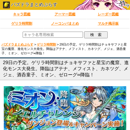
パズドラまとめぷらす
キャラ図鑑
アーマー図鑑
レーダー図鑑
ゲリラ時間割
ノーコンパまとめ
マルチ掲示板
パズドラまとめぷらす
>
ゲリラ時間割
>
29日の予定。ゲリラ時間割はチョキサファと星
宝の魔窟、進化モンス大発生。降臨はアテナ、メフィスト、カネツグ、メジェ、酒呑童
子、ミオン、ゼローグ∞降臨！
29日の予定。ゲリラ時間割はチョキサファと星宝の魔窟、進
化モンス大発生。降臨はアテナ、メフィスト、カネツグ、メ
ジェ、酒呑童子、ミオン、ゼローグ∞降臨！