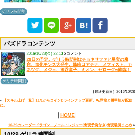
ゲリラ時間割
パズドラコンテンツ
2016/10/28(金) 22:13
2コメント
29日の予定。ゲリラ時間割はチョキサファと星宝の魔
窟、進化モンス大発生。降臨はアテナ、メフィスト、カ
ネツグ、メジェ、酒呑童子、ミオン、ゼローグ∞降臨！
ゲリラ時間割
［最終更新日］2016/10/28
«
【スキル上げ一覧】11/1からコインDラインナップ更新、転界龍と機甲龍が配信
に。
│
HOME
│
10/29のレーダードラゴン、ノエルトレジャー(出現予測付き)出現場所まとめ
»
10/29 ゲリラ時間割