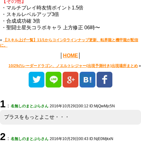
【その他】
・マルチプレイ時友情ポイント1.5倍
・スキルレベルアップ3倍
・合成成功確 3倍
・聖闘士星矢コラボキャラ 上方修正 06時〜
«
【スキル上げ一覧】11/1からコインDラインナップ更新、転界龍と機甲龍が配信
に。
│
HOME
│
10/29のレーダードラゴン、ノエルトレジャー(出現予測付き)出現場所まとめ
»
1
：
名無しのまとぷらさん
2016年10月29日00:12 ID:MjQwMjc5N
プラスをもっとよこせ・・・
2
：
名無しのまとぷらさん
2016年10月29日00:43 ID:NjE0MjkxN