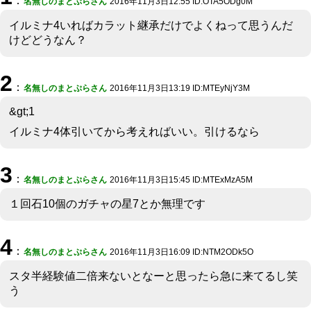
：
名無しのまとぷらさん
2016年11月3日12:55 ID:OTA5ODg0M
イルミナ4いればカラット継承だけでよくねって思うんだ
けどどうなん？
2
：
名無しのまとぷらさん
2016年11月3日13:19 ID:MTEyNjY3M
&gt;1
イルミナ4体引いてから考えればいい。引けるなら
3
：
名無しのまとぷらさん
2016年11月3日15:45 ID:MTExMzA5M
１回石10個のガチャの星7とか無理です
4
：
名無しのまとぷらさん
2016年11月3日16:09 ID:NTM2ODk5O
スタ半経験値二倍来ないとなーと思ったら急に来てるし笑
う