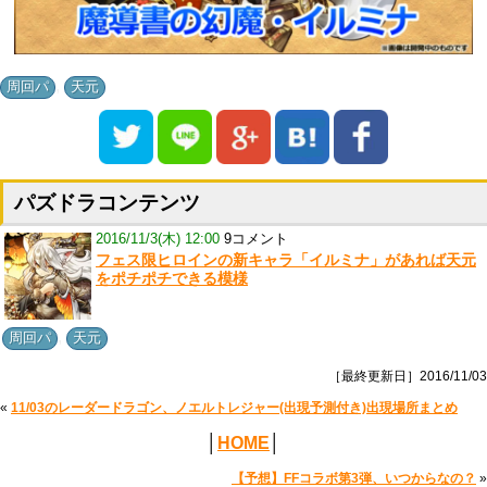
,
周回パ
天元
パズドラコンテンツ
2016/11/3(木) 12:00
9コメント
フェス限ヒロインの新キャラ「イルミナ」があれば天元
をポチポチできる模様
,
周回パ
天元
［最終更新日］2016/11/03
«
11/03のレーダードラゴン、ノエルトレジャー(出現予測付き)出現場所まとめ
│
HOME
│
【予想】FFコラボ第3弾、いつからなの？
»