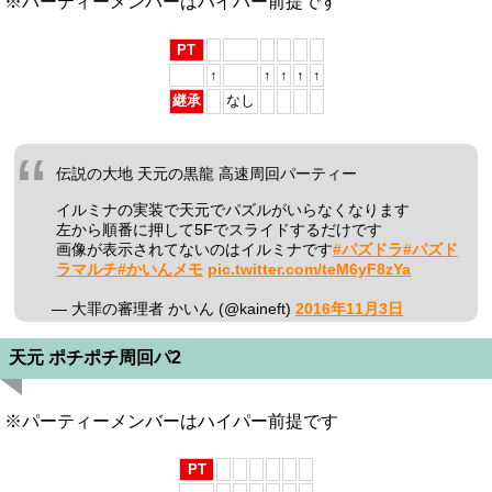
※パーティーメンバーはハイパー前提です
PT
↑
↑
↑
↑
↑
継承
なし
伝説の大地 天元の黒龍 高速周回パーティー
イルミナの実装で天元でパズルがいらなくなります
左から順番に押して5Fでスライドするだけです
画像が表示されてないのはイルミナです
#パズドラ
#パズド
ラマルチ
#かいんメモ
pic.twitter.com/teM6yF8zYa
— 大罪の審理者 かいん (@kaineft)
2016年11月3日
天元 ポチポチ周回パ2
※パーティーメンバーはハイパー前提です
PT