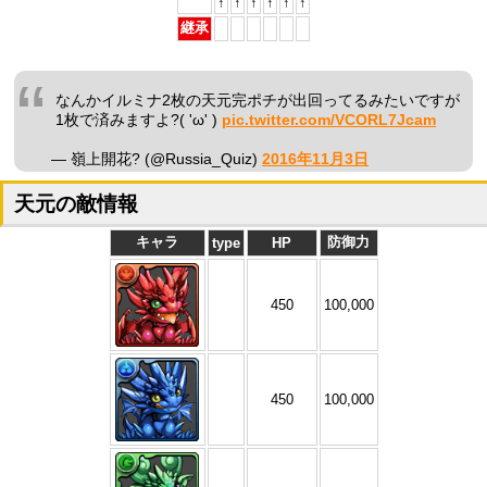
↑
↑
↑
↑
↑
↑
継承
なんかイルミナ2枚の天元完ポチが出回ってるみたいですが
1枚で済みますよ?( 'ω' )
pic.twitter.com/VCORL7Jcam
— 嶺上開花? (@Russia_Quiz)
2016年11月3日
天元の敵情報
キャラ
防御力
type
HP
450
100,000
450
100,000