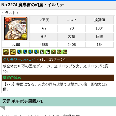
No.3274 魔導書の幻魔・イルミナ
イラスト：
レア度
コスト
換算値
★7
70
1004
ＨＰ
攻撃
回復
Lv.99
4685
2405
164
グリモワールシェイド
(
18→13ターン
)
敵全体に10万の固定ダメージ。全ドロップを火、光ドロップに変
化。
魔導の禁忌
【7×6】盤面になる。火光の同時攻撃で攻撃力が5倍、回復力は2
倍。
天元 ポチポチ周回パ1