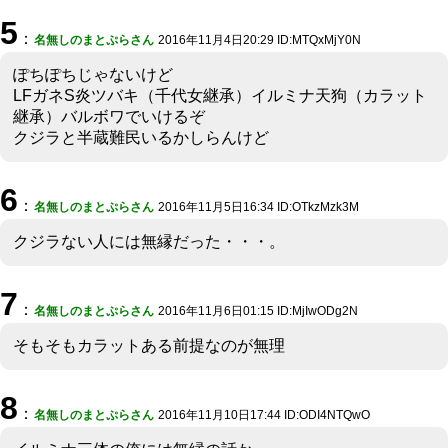
5
：
名無しのまとぷらさん
2016年11月4日20:29 ID:MTQxMjY0N
ぽちぽちじゃないけど
LFガネS炎ツバキ（千代女継承）イルミナ天狗（カラット
継承）バルボワでいけるぞ
クジラと半蔵難民いるかしらんけど
6
：
名無しのまとぷらさん
2016年11月5日16:34 ID:OTkzMzk3M
クジラない人には無縁だった・・・。
7
：
名無しのまとぷらさん
2016年11月6日01:15 ID:MjIwODg2N
そもそもカラットある前提なのが無理
8
：
名無しのまとぷらさん
2016年11月10日17:44 ID:ODI4NTQwO