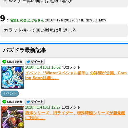
イルミナ三体の俺には無縁の話か
9
：
名無しのまとぷらさん
2016年12月20日20:27 ID:NzM0OTMzM
カラット持って無い雑魚は引退しろ
パズドラ最新記事
2018年1月18日 16:52
40コメント
イベント「Winterスペシャル前半」の詳細が公開。Com
ing Soonは無し。
イベント
2018年1月18日 12:27
10コメント
西洋シリーズ、旧ライダー、特殊降臨シリーズが超覚醒
に対応に。