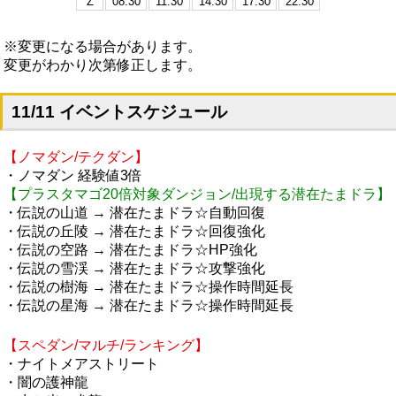
Z
08:30
11:30
14:30
17:30
22:30
※変更になる場合があります。
変更がわかり次第修正します。
11/11 イベントスケジュール
【ノマダン/テクダン】
・ノマダン 経験値3倍
【プラスタマゴ20倍対象ダンジョン/出現する潜在たまドラ】
・伝説の山道 → 潜在たまドラ☆自動回復
・伝説の丘陵 → 潜在たまドラ☆回復強化
・伝説の空路 → 潜在たまドラ☆HP強化
・伝説の雪渓 → 潜在たまドラ☆攻撃強化
・伝説の樹海 → 潜在たまドラ☆操作時間延長
・伝説の星海 → 潜在たまドラ☆操作時間延長
【スペダン/マルチ/ランキング】
・ナイトメアストリート
・闇の護神龍