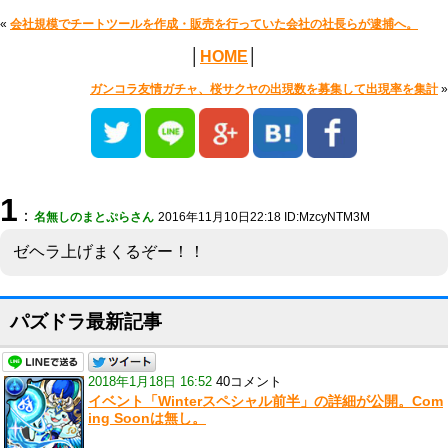
«
会社規模でチートツールを作成・販売を行っていた会社の社長らが逮捕へ。
│
HOME
│
ガンコラ友情ガチャ、桜サクヤの出現数を募集して出現率を集計
»
1
：
名無しのまとぷらさん
2016年11月10日22:18 ID:MzcyNTM3M
ゼヘラ上げまくるぞー！！
パズドラ最新記事
2018年1月18日 16:52
40コメント
イベント「Winterスペシャル前半」の詳細が公開。Com
ing Soonは無し。