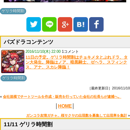
ゲリラ時間割
パズドラコンテンツ
2016/11/10(木) 22:00
1コメント
11日の予定。ゲリラ時間割はチョキメタとぷれドラ、タ
ン大発生。降臨はノア、暗黒騎士、ゼヘラ、スフィンク
ス、アナ、スカレ降臨！
ゲリラ時間割
［最終更新日］2016/11/10
«
会社規模でチートツールを作成・販売を行っていた会社の社長らが逮捕へ。
│
HOME
│
ガンコラ友情ガチャ、桜サクヤの出現数を募集して出現率を集計
»
11/11 ゲリラ時間割