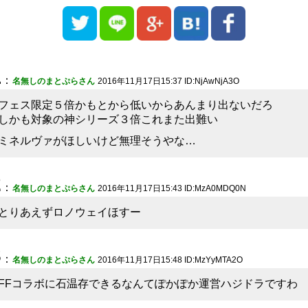
1
：
名無しのまとぷらさん
2016年11月17日15:37 ID:NjAwNjA3O
フェス限定５倍かもとから低いからあんまり出ないだろ
しかも対象の神シリーズ３倍これまた出難い
ミネルヴァがほしいけど無理そうやな…
2
：
名無しのまとぷらさん
2016年11月17日15:43 ID:MzA0MDQ0N
とりあえずロノウェイほすー
3
：
名無しのまとぷらさん
2016年11月17日15:48 ID:MzYyMTA2O
FFコラボに石温存できるなんてぽかぽか運営ハジドラですわ