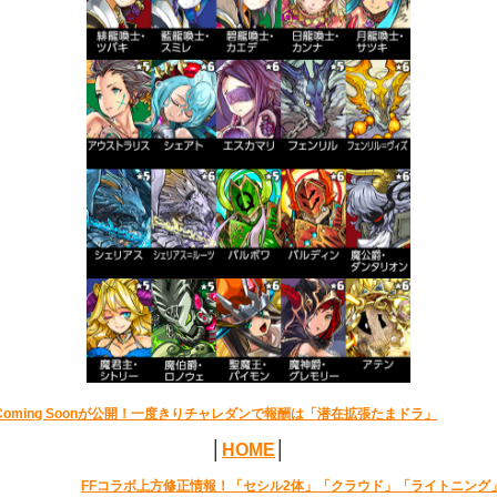
Coming Soonが公開！一度きりチャレダンで報酬は「潜在拡張たまドラ」
│
HOME
│
FFコラボ上方修正情報！「セシル2体」「クラウド」「ライトニング