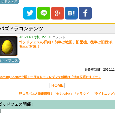
ゴッドフェス
パズドラコンテンツ
2016/11/17(木) 15:10
6コメント
ゴッドフェスの詳細！前半は戦国、旧星機。後半は旧西洋
明王が対象！
ゴッドフェス
［最終更新日］2016/11/
Coming Soonが公開！一度きりチャレダンで報酬は「潜在拡張たまドラ」
│
HOME
│
FFコラボ上方修正情報！「セシル2体」「クラウド」「ライトニング
ゴッドフェス開催！