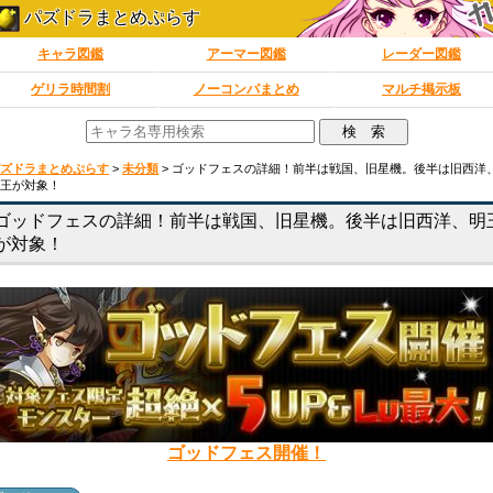
パズドラまとめぷらす
キャラ図鑑
アーマー図鑑
レーダー図鑑
ゲリラ時間割
ノーコンパまとめ
マルチ掲示板
ズドラまとめぷらす
>
未分類
>
ゴッドフェスの詳細！前半は戦国、旧星機。後半は旧西洋
王が対象！
ゴッドフェスの詳細！前半は戦国、旧星機。後半は旧西洋、明
が対象！
ゴッドフェス開催！