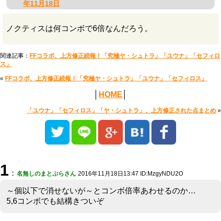
年11月18日
ノクティスは何コンボで6倍なんだろう。
関連記事：
FFコラボ、上方修正続報！「究極ヤ・シュトラ」「ユウナ」「セフィロ
ス」
«
FFコラボ、上方修正続報！「究極ヤ・シュトラ」「ユウナ」「セフィロス」
│
HOME
│
「ユウナ」「セフィロス」「ヤ・シュトラ」、上方修正された点まとめ
»
1
：
名無しのまとぷらさん
2016年11月18日13:47 ID:MzgyNDU2O
～個以下で消せないが～とコンボ倍率あわせるのか…
5,6コンボでも結構きついぞ