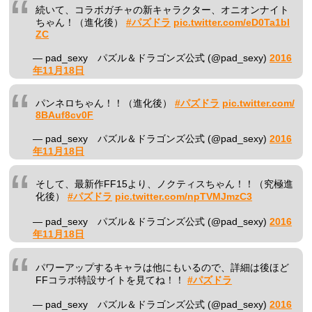
続いて、コラボガチャの新キャラクター、オニオンナイト
ちゃん！（進化後）
#パズドラ
pic.twitter.com/eD0Ta1bl
ZC
— pad_sexy パズル＆ドラゴンズ公式 (@pad_sexy)
2016
年11月18日
パンネロちゃん！！（進化後）
#パズドラ
pic.twitter.com/
8BAuf8cv0F
— pad_sexy パズル＆ドラゴンズ公式 (@pad_sexy)
2016
年11月18日
そして、最新作FF15より、ノクティスちゃん！！（究極進
化後）
#パズドラ
pic.twitter.com/npTVMJmzC3
— pad_sexy パズル＆ドラゴンズ公式 (@pad_sexy)
2016
年11月18日
パワーアップするキャラは他にもいるので、詳細は後ほど
FFコラボ特設サイトを見てね！！
#パズドラ
— pad_sexy パズル＆ドラゴンズ公式 (@pad_sexy)
2016