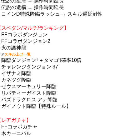
・伝説の星海 → 操作時間延長
・伝説の遺構 → 操作時間延長
・コインD特殊降臨ラッシュ → スキル遅延耐性
【スペダン/マルチ/ランキング】
・FFコラボダンジョン
・FFコラボダンジョン2
・火の護神龍
※
スキル上げ一覧
・降臨ダンジョン｢＋タマゴ｣確率10倍
・チャレンジダンジョン 37
・イザナミ降臨
・カネツグ降臨
・ゼウスマーキュリー降臨
・リバティーガイスト降臨
・パズドラクロス アナ降臨
・ガイノウト降臨【特殊ルール】
【レアガチャ】
・FFコラボガチャ
・木カーニバル