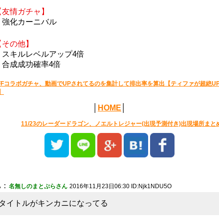
【友情ガチャ】
・強化カーニバル
【その他】
・スキルレベルアップ4倍
・合成成功確率4倍
FFコラボガチャ、動画でUPされてるのを集計して排出率を算出【ティファが超絶U
】
│
HOME
│
11/23のレーダードラゴン、ノエルトレジャー(出現予測付き)出現場所まと
1
：
名無しのまとぷらさん
2016年11月23日06:30 ID:Njk1NDU5O
タイトルがキンカニになってる