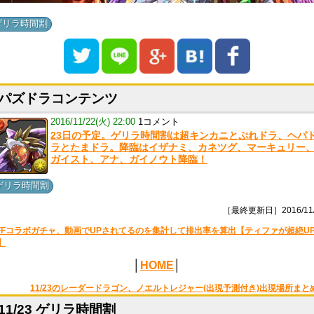
ゲリラ時間割
パズドラコンテンツ
2016/11/22(火) 22:00
1コメント
23日の予定。ゲリラ時間割は超キンカニとぷれドラ、ヘパ
ラとたまドラ。降臨はイザナミ、カネツグ、マーキュリー
ガイスト、アナ、ガイノウト降臨！
ゲリラ時間割
［最終更新日］2016/11/
FFコラボガチャ、動画でUPされてるのを集計して排出率を算出【ティファが超絶U
】
│
HOME
│
11/23のレーダードラゴン、ノエルトレジャー(出現予測付き)出現場所まと
11/23 ゲリラ時間割