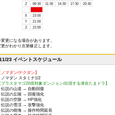
Z
08:30
11:30
14:30
17:30
20:30
X
23:00
Y
21:00
Z
22:00
※変更になる場合があります。
変更がわかり次第修正します。
11/23 イベントスケジュール
【ノマダン/テクダン】
・ノマダン スタミナ1/2
【プラスタマゴ20倍対象ダンジョン/出現する潜在たまドラ】
・伝説の山道 → 自動回復
・伝説の丘陵 → 回復強化
・伝説の空路 → HP強化
・伝説の雪渓 → 攻撃強化
・伝説の樹海 → 操作時間延長